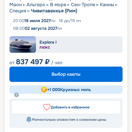
Маон
Альгеро
В море
Сен-Тропе
Канны
Специя
Чивитавеккья (Рим)
20:00
19 июля 2027
пн
16
дн
/
15
нч
08:00
02 августа 2027
пн
Explora I
ЛЮКС
837 497
₽
от
/ чел
Выбор каюты
+
1 000
Круизных миль
Добавить в избранное
Моментально оповестим о снижении цены