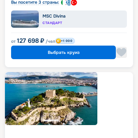
Вы посетите 3 страны:
MSC Divina
СТАНДАРТ
127 698
₽
от
/чел
+1 000
Выбрать круиз