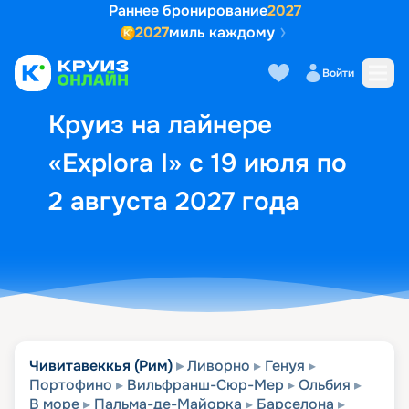
Раннее бронирование
2027
2027
миль каждому
Описание
Выбор кают
Маршрут и экск
Войти
Круиз на лайнере
«Explora I» с 19 июля по
2 августа 2027 года
Чивитавеккья (Рим)
Ливорно
Генуя
Портофино
Вильфранш-Сюр-Мер
Ольбия
В море
Пальма-де-Майорка
Барселона