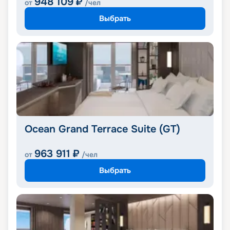
948 109
₽
от
/чел
Выбрать
Ocean Grand Terrace Suite (GT)
963 911
₽
от
/чел
Выбрать