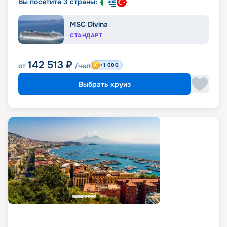
Вы посетите 3 страны:
MSC Divina
СТАНДАРТ
142 513
₽
от
/чел
+1 000
Выбрать круиз