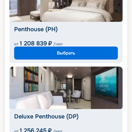
Penthouse (PH)
1 208 839
₽
от
/чел
Выбрать
Deluxe Penthouse (DP)
1 256 245
₽
от
/чел