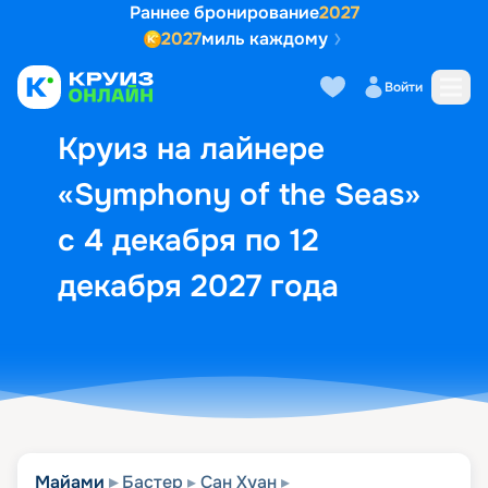
Раннее бронирование
2027
2027
миль каждому
Описание
Выбор кают
Маршрут и экск
Войти
Круиз на лайнере
«Symphony of the Seas»
с 4 декабря по 12
декабря 2027 года
Майами
Бастер
Сан Хуан