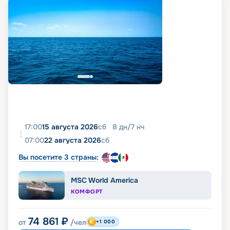
живописным городам по пути круиза добавят
путешествию больше ярких красок и
незабываемых впечатлений. На нашем сайте вы
найдете все, что нужно для оформления путевки:
актуальное расписание и маршруты, схему
размещения, характеристики судна, описание и
фото кают, цену на круиз. Купить путевку, выбрав
подходящий тур, можно онлайн. А если у вас
возникнут какие-то вопросы, просто свяжитесь
с нашим менеджером.
Отправьтесь в путешествие мечты на борту
Symphony of the Seas!
17:00
15 августа 2026
сб
8
дн
/
7
нч
07:00
22 августа 2026
сб
Вы посетите 3 страны:
MSC World America
КОМФОРТ
74 861
₽
от
/чел
+1 000