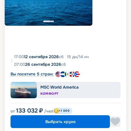
17:00
12 сентября 2026
сб
15
дн
/
14
нч
07:00
26 сентября 2026
сб
Вы посетите 5 стран:
MSC World America
КОМФОРТ
133 032
₽
от
/чел
+1 000
Выбрать круиз