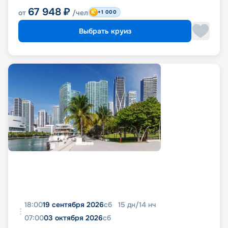
67 948
₽
от
/чел
+1 000
Выбрать круиз
18:00
19 сентября 2026
сб
15
дн
/
14
нч
07:00
03 октября 2026
сб