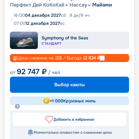
Перфект Дей КоКоКай
Нассау
Майами
16:00
04 декабря 2027
сб
9
дн
/
8
нч
07:00
12 декабря 2027
вс
Symphony of the Seas
СТАНДАРТ
Цена снижена на
11
%
/ Выгода
12 834
₽
92 747
₽
от
/ чел
Выбор каюты
+
1 000
Круизных миль
Добавить в избранное
Моментально оповестим о снижении цены