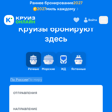
Раннее бронирование
2027
2027
миль каждому
Войти
Круизы бронируют
здесь
Речные
Морские
ЖД
Яхтенные
По России
По миру
ОТПРАВЛЕНИЯ
НАПРАВЛЕНИЕ