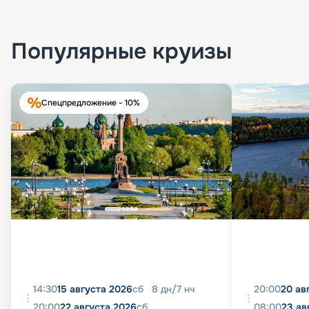
Популярные круизы
Спецпредложение - 10%
14:30
15 августа 2026
сб
8
дн
/
7
нч
20:00
20 ав
20:00
22 августа 2026
сб
08:00
23 ав