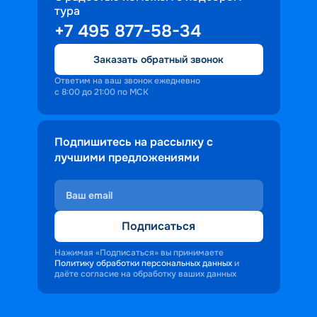
тура
доброжелательность и заинтересованность 
+7 495 877-58-34
персонала корабля в каждом госте.
Ступая на борт теплохода, пассажиры 
Заказать обратный звонок
попадают в совершенно иную атмосферу, 
где властвует тяга к приключениям и 
Ответим на ваш звонок ежедневно
с 8:00 до 21:00 по МСК
открытиям.
Подпишитесь на рассылку с
лучшими предложениями
Подписаться
Нажимая «Подписаться» вы принимаете
Политику обработки персональных данных
и
даёте согласие на обработку ваших данных