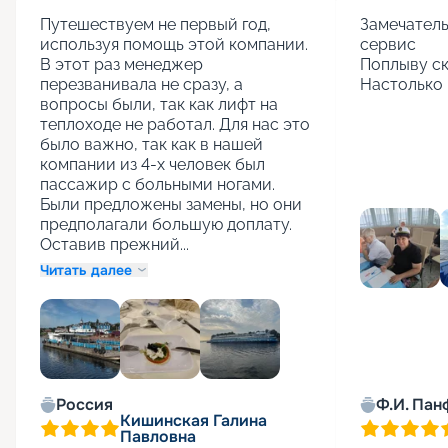
Путешествуем не первый год, 
Замечатель
используя помощь этой компании. 
сервис

В этот раз менеджер 
Поплыву ск
перезванивала не сразу, а 
Настолько 
вопросы были, так как лифт на 
теплоходе не работал. Для нас это 
было важно, так как в нашей 
компании из 4-х человек был 
пассажир с больными ногами. 
Были предложены замены, но они 
предполагали большую доплату. 
Оставив прежний...
Читать далее
+
1
Россия
Ф.И. Пан
Кишинская Галина
Павловна