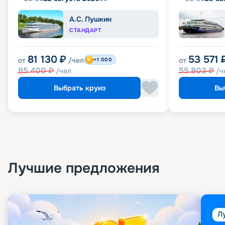
А.С. Пушкин
СТАНДАРТ
81 130
₽
53 571
от
/чел
от
+1 000
85 400
₽
55 803
₽
/чел
/ч
Выбрать круиз
Вы
Лучшие предложения