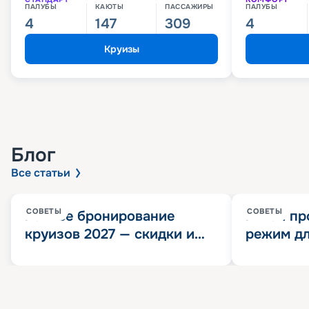
ПАЛУБЫ
КАЮТЫ
ПАССАЖИРЫ
ПАЛУБЫ
4
147
309
4
Круизы
Блог
Все статьи
СОВЕТЫ
СОВЕТЫ
Раннее бронирование
Китай пр
круизов 2027 — скидки и
режим дл
розыгрыш 100 000
конца 202
Круизных миль
значит?