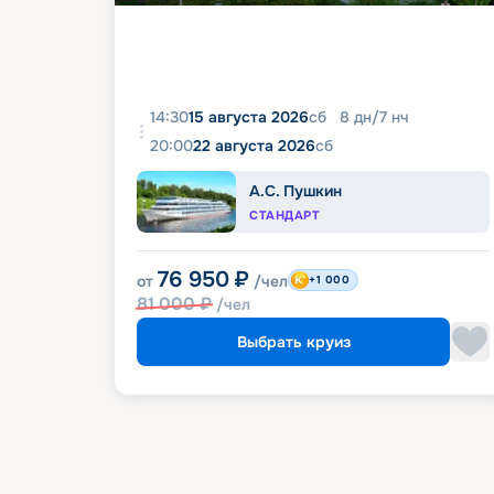
14:30
15 августа 2026
сб
8
дн
/
7
нч
20:00
22 августа 2026
сб
А.С. Пушкин
СТАНДАРТ
76 950
₽
от
/чел
+1 000
81 000
₽
/чел
Выбрать круиз