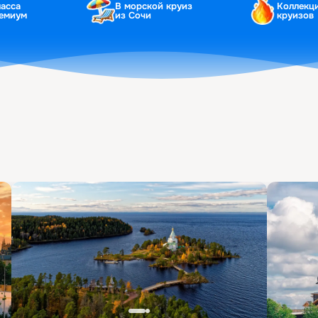
ласса
В морской круиз
Коллекц
ремиум
из Сочи
круизов