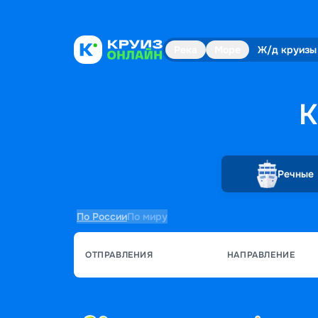
Река
Море
Ж/д круизы
К
Речные
По России
По миру
ОТПРАВЛЕНИЯ
НАПРАВЛЕНИЕ