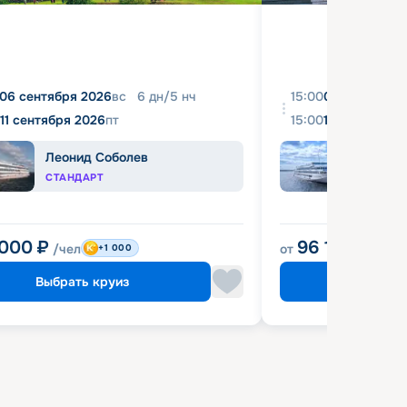
06 сентября 2026
вс
6
дн
/
5
нч
15:00
08 августа 2
11 сентября 2026
пт
15:00
18 августа 2
Леонид Соболев
Иван
СТАНДАРТ
КОМФ
 000
₽
96 120
₽
/чел
от
/чел
+1 000
Выбрать круиз
Выбрат