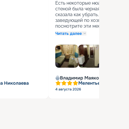
Есть некоторые нюансы-за умыва
стеной была черная плесень. Дев
сказала как убрать, сразу убрал
заведующей по хозяйству-пройди
посмотрите эти места в умывальни
Читать далее
+
4
Владимир Маяковский
а Николаева
Мелентьева Ольга Вл
4 августа 2026