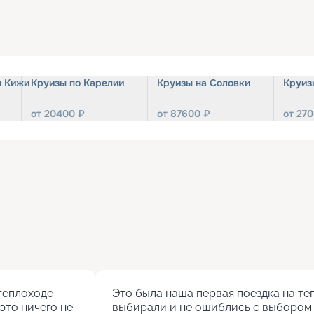
и Кижи
Круизы по Карелии
Круизы на Соловки
Круиз
от
20400
₽
от
87600
₽
от
270
теплоходе 
Это была наша первая поездка на теп
то ничего не 
выбирали и не ошиблись с выбором