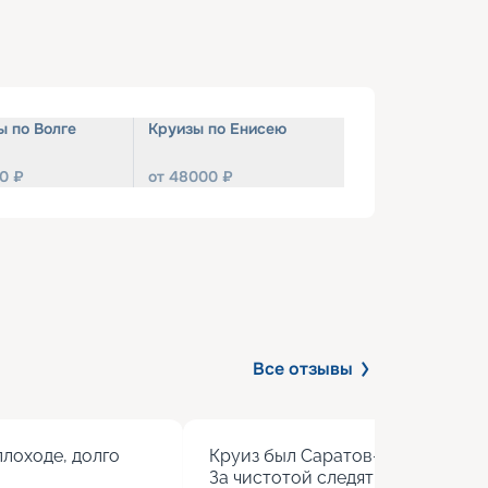
ы по Волге
Круизы по Енисею
0
₽
от
48000
₽
Все отзывы
лоходе, долго 
Круиз был Саратов-Волгоград. Ш
За чистотой следят горничные, у