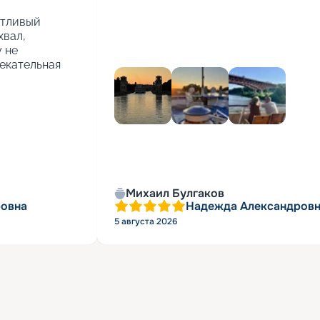
тливый 
вал, 
 не 
екательная 
+
5
Михаил Булгаков
ровна
Надежда Александровн
5 августа 2026