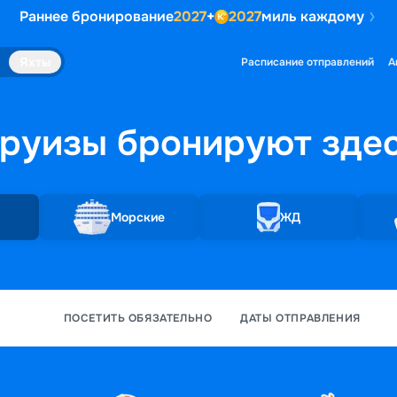
Раннее бронирование
2027
+
2027
миль каждому
Яхты
Расписание отправлений
А
руизы бронируют
зде
Морские
ЖД
ПОСЕТИТЬ ОБЯЗАТЕЛЬНО
ДАТЫ ОТПРАВЛЕНИЯ