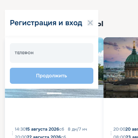
Популярные круизы
Регистрация и вход
Спецпредложение - 10%
ТЕЛЕФОН
Продолжить
14:30
15 августа 2026
сб
8
дн
/
7
нч
20:00
20 ав
20:00
22 августа 2026
сб
08:00
23 ав