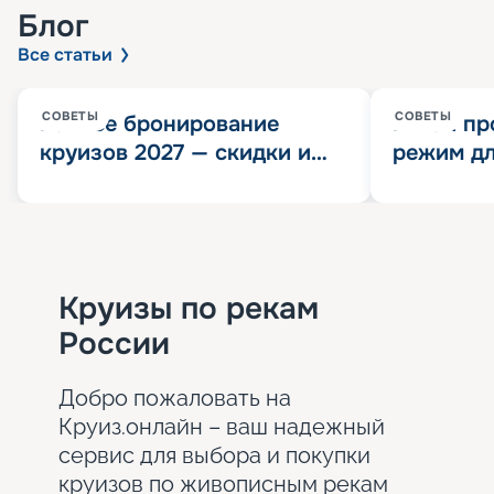
Блог
Все статьи
СОВЕТЫ
СОВЕТЫ
Раннее бронирование
Китай пр
круизов 2027 — скидки и
режим дл
розыгрыш 100 000
конца 202
Круизных миль
значит?
Круизы по рекам
России
Добро пожаловать на
Круиз.онлайн – ваш надежный
сервис для выбора и покупки
круизов по живописным рекам