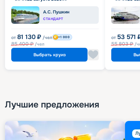
А.С. Пушкин
СТАНДАРТ
81 130
₽
53 571
от
/чел
от
+1 000
85 400
₽
55 803
₽
/чел
/ч
Выбрать круиз
Вы
Лучшие предложения