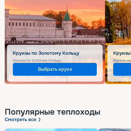
Круизы по Золотому Кольцу
Круизы
Круизы по Золотому Кольцу
Круизы на
Выбрать круиз
Популярные
теплоходы
Смотреть все