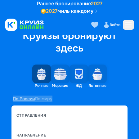
Раннее бронирование
2027
2027
миль каждому
Войти
Круизы бронируют
здесь
Речные
Морские
ЖД
Яхтенные
По России
По миру
ОТПРАВЛЕНИЯ
НАПРАВЛЕНИЕ