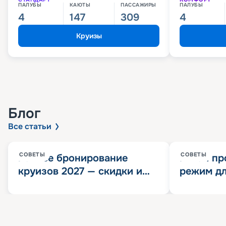
ПАЛУБЫ
КАЮТЫ
ПАССАЖИРЫ
ПАЛУБЫ
4
147
309
4
Круизы
Блог
Все статьи
СОВЕТЫ
СОВЕТЫ
Раннее бронирование
Китай пр
круизов 2027 — скидки и
режим дл
розыгрыш 100 000
конца 202
Круизных миль
значит?