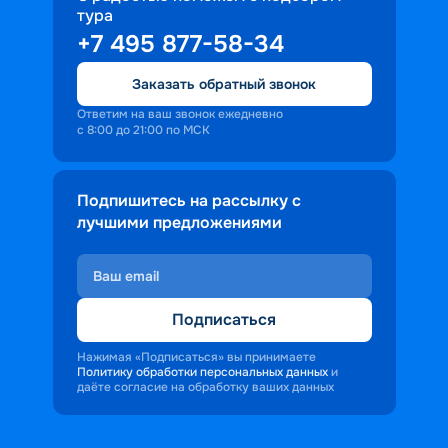
тура
доброжелательность и заинтересованность 
+7 495 877-58-34
персонала корабля в каждом госте.
Ступая на борт теплохода, пассажиры 
Заказать обратный звонок
попадают в совершенно иную атмосферу, 
где властвует тяга к приключениям и 
Ответим на ваш звонок ежедневно
с 8:00 до 21:00 по МСК
открытиям.
Подпишитесь на рассылку с
лучшими предложениями
Подписаться
Нажимая «Подписаться» вы принимаете
Политику обработки персональных данных
и
даёте согласие на обработку ваших данных