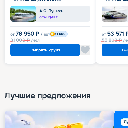
А.С. Пушкин
СТАНДАРТ
76 950
₽
53 571
от
/чел
от
+1 000
81 000
₽
55 803
₽
/чел
/ч
Выбрать круиз
Вы
Лучшие предложения