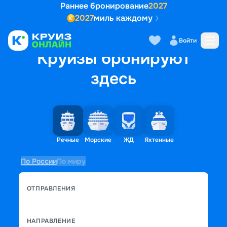
Раннее бронирование
2027
2027
миль каждому
Войти
Круизы бронируют
здесь
Речные
Морские
ЖД
Яхтенные
По России
По миру
ОТПРАВЛЕНИЯ
НАПРАВЛЕНИЕ