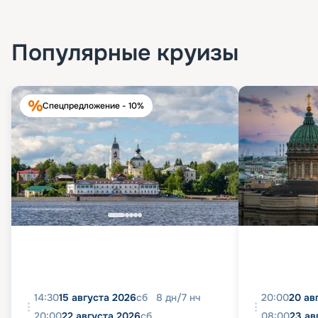
Популярные круизы
Спецпредложение - 10%
14:30
15 августа 2026
сб
8
дн
/
7
нч
20:00
20 ав
20:00
22 августа 2026
сб
08:00
23 ав