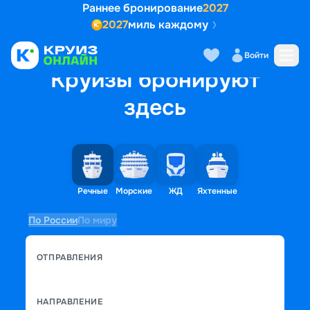
Раннее бронирование
2027
2027
миль каждому
Войти
Круизы бронируют
здесь
Речные
Морские
ЖД
Яхтенные
По России
По миру
ОТПРАВЛЕНИЯ
НАПРАВЛЕНИЕ