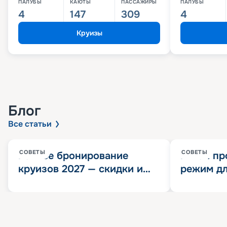
ПАЛУБЫ
КАЮТЫ
ПАССАЖИРЫ
ПАЛУБЫ
4
147
309
4
Круизы
Блог
Все статьи
СОВЕТЫ
СОВЕТЫ
Раннее бронирование
Китай пр
круизов 2027 — скидки и
режим дл
розыгрыш 100 000
конца 202
Круизных миль
значит?