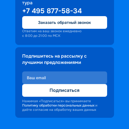
тура
доброжелательность и заинтересованность 
+7 495 877-58-34
персонала корабля в каждом госте.
Ступая на борт теплохода, пассажиры 
Заказать обратный звонок
попадают в совершенно иную атмосферу, 
где властвует тяга к приключениям и 
Ответим на ваш звонок ежедневно
с 8:00 до 21:00 по МСК
открытиям.
Подпишитесь на рассылку с
лучшими предложениями
Подписаться
Нажимая «Подписаться» вы принимаете
Политику обработки персональных данных
и
даёте согласие на обработку ваших данных