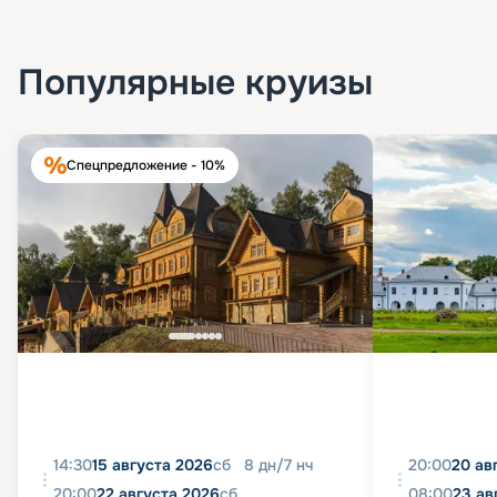
Популярные круизы
Спецпредложение - 10%
14:30
15 августа 2026
сб
8
дн
/
7
нч
20:00
20 ав
20:00
22 августа 2026
сб
08:00
23 ав