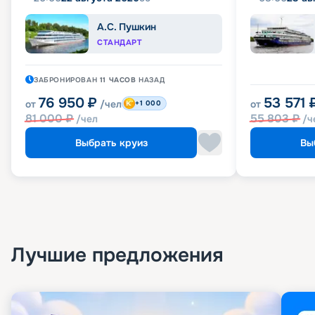
А.С. Пушкин
СТАНДАРТ
ЗАБРОНИРОВАН
11 ЧАСОВ
НАЗАД
76 950
₽
53 571
от
/чел
от
+1 000
81 000
₽
55 803
₽
/чел
/ч
Выбрать круиз
Вы
Лучшие предложения