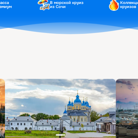
ласса
В морской круиз
Коллекц
ремиум
из Сочи
круизов