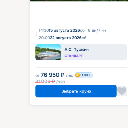
14:30
15 августа 2026
сб
8
дн
/
7
нч
20:00
22 августа 2026
сб
А.С. Пушкин
СТАНДАРТ
76 950
₽
от
/чел
+1 000
81 000
₽
/чел
Выбрать круиз