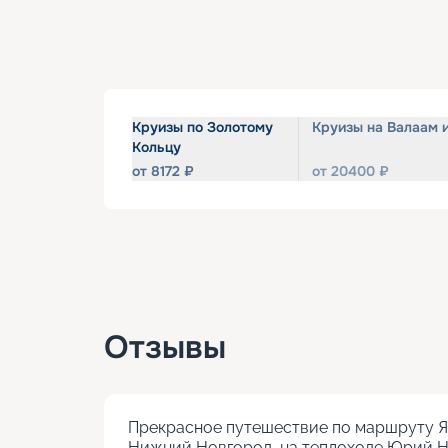
Круизы по Золотому
Круизы на Валаам 
Кольцу
от
8172
₽
от
20400
₽
Отзывы
Прекрасное путешествие по маршруту Яр
Нижний Новгород, на теплоходе Юрий Ни