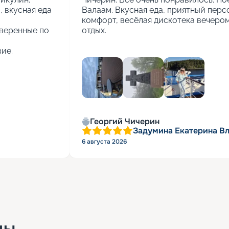
вкусная еда 
Валаам. Вкусная еда, приятный персо
комфорт, весёлая дискотека вечером.
веренные по 
отдых.
ие.
+
2
Георгий Чичерин
Задумина Екатерина В
6 августа 2026
ды