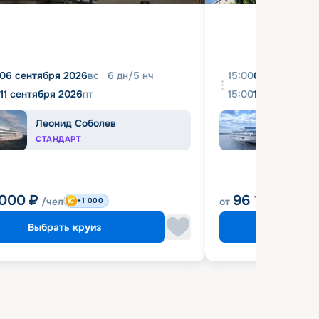
06 сентября 2026
вс
6
дн
/
5
нч
15:00
08 августа 2
11 сентября 2026
пт
15:00
18 августа 2
Леонид Соболев
Иван
СТАНДАРТ
КОМФ
 000
₽
96 120
₽
/чел
от
/чел
+1 000
Выбрать круиз
Выбрат