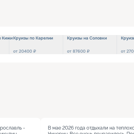
и Кижи
Круизы по Карелии
Круизы на Соловки
Круиз
от
20400
₽
от
87600
₽
от
270
ославль - 
В мае 2026 года отдыхали на теплохо
кулин.

Чичерин. Все очень понравилось. Пое