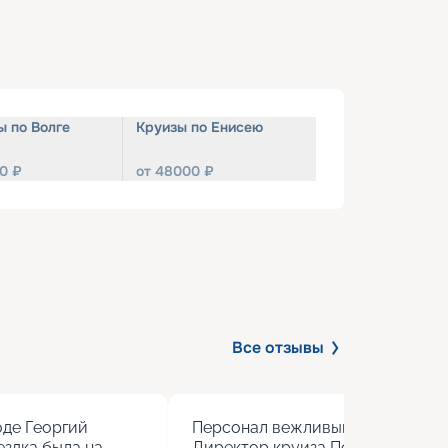
ы по Волге
Круизы по Енисею
0
₽
от
48000
₽
Все отзывы
де Георгий 
Персонал вежливый, кормят вкус
здка была на 
Директор круиза Полина учитыва