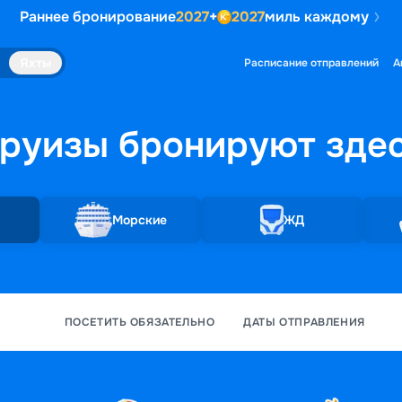
Раннее бронирование
2027
+
2027
миль каждому
Яхты
Расписание отправлений
А
руизы бронируют
зде
Морские
ЖД
ПОСЕТИТЬ ОБЯЗАТЕЛЬНО
ДАТЫ ОТПРАВЛЕНИЯ