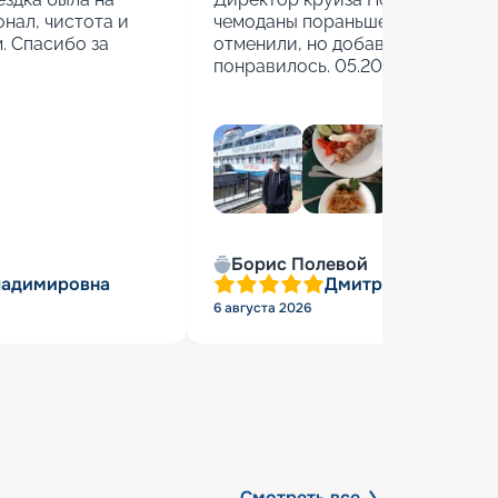
нал, чистота и 
чемоданы пораньше взяли. Стоя
 Спасибо за 
отменили, но добавили бесплатн
понравилось. 05.2026г.
Борис Полевой
ладимировна
Дмитрий Васильев
6 августа 2026
Смотреть все