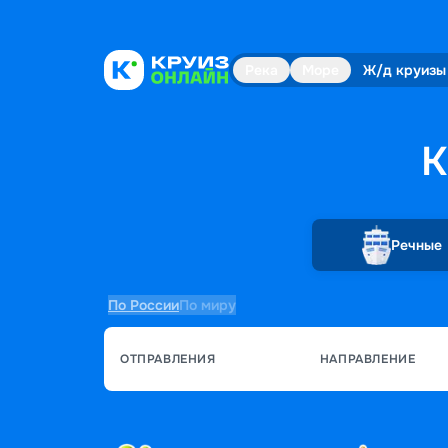
Река
Море
Ж/д круизы
К
Речные
По России
По миру
ОТПРАВЛЕНИЯ
НАПРАВЛЕНИЕ