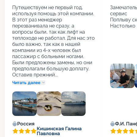
Путешествуем не первый год, 
Замечатель
используя помощь этой компании. 
сервис

В этот раз менеджер 
Поплыву ск
перезванивала не сразу, а 
Настолько 
вопросы были, так как лифт на 
теплоходе не работал. Для нас это 
было важно, так как в нашей 
компании из 4-х человек был 
пассажир с больными ногами. 
Были предложены замены, но они 
предполагали большую доплату. 
Оставив прежний...
Читать далее
+
1
Россия
Ф.И. Пан
Кишинская Галина
Павловна