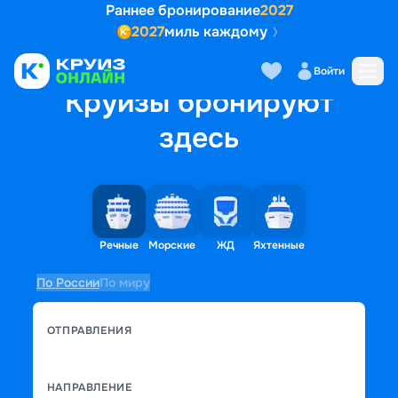
Раннее бронирование
2027
2027
миль каждому
Войти
Круизы бронируют
здесь
Речные
Морские
ЖД
Яхтенные
По России
По миру
ОТПРАВЛЕНИЯ
НАПРАВЛЕНИЕ