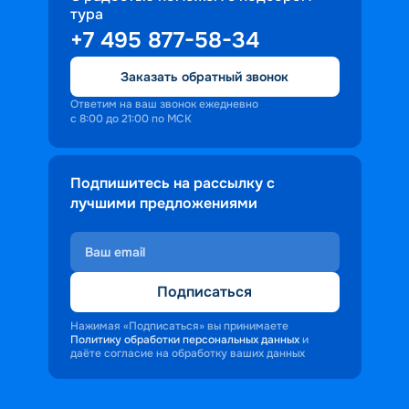
тура
доброжелательность и заинтересованность 
+7 495 877-58-34
персонала корабля в каждом госте.
Ступая на борт теплохода, пассажиры 
Заказать обратный звонок
попадают в совершенно иную атмосферу, 
где властвует тяга к приключениям и 
Ответим на ваш звонок ежедневно
с 8:00 до 21:00 по МСК
открытиям.
Подпишитесь на рассылку с
лучшими предложениями
Подписаться
Нажимая «Подписаться» вы принимаете
Политику обработки персональных данных
и
даёте согласие на обработку ваших данных