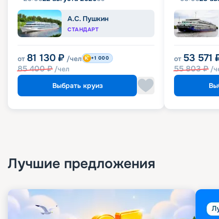
А.С. Пушкин
СТАНДАРТ
81 130
₽
53 571
от
/чел
от
+1 000
85 400
₽
55 803
₽
/чел
/ч
Выбрать круиз
Вы
Лучшие предложения