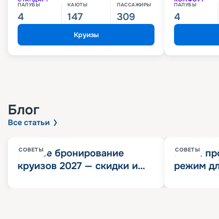
ПАЛУБЫ
КАЮТЫ
ПАССАЖИРЫ
ПАЛУБЫ
4
147
309
4
Круизы
Блог
Все статьи
СОВЕТЫ
СОВЕТЫ
Раннее бронирование
Китай пр
круизов 2027 — скидки и
режим дл
розыгрыш 100 000
конца 202
Круизных миль
значит?