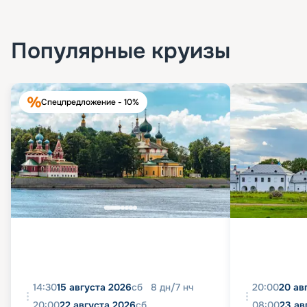
Популярные круизы
Спецпредложение - 10%
14:30
15 августа 2026
сб
8
дн
/
7
нч
20:00
20 ав
20:00
22 августа 2026
сб
08:00
23 ав