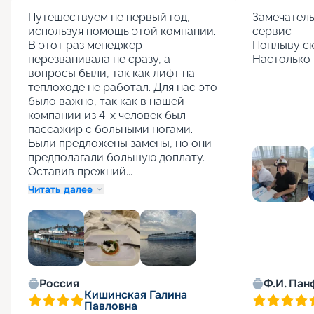
Путешествуем не первый год, 
Замечатель
используя помощь этой компании. 
сервис

В этот раз менеджер 
Поплыву ск
перезванивала не сразу, а 
Настолько 
вопросы были, так как лифт на 
теплоходе не работал. Для нас это 
было важно, так как в нашей 
компании из 4-х человек был 
пассажир с больными ногами. 
Были предложены замены, но они 
предполагали большую доплату. 
Оставив прежний...
Читать далее
+
1
Россия
Ф.И. Пан
Кишинская Галина
Павловна