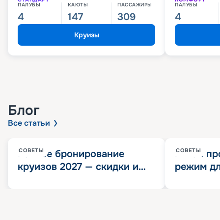
ПАЛУБЫ
КАЮТЫ
ПАССАЖИРЫ
ПАЛУБЫ
4
147
309
4
Круизы
Блог
Все статьи
СОВЕТЫ
СОВЕТЫ
Раннее бронирование
Китай пр
круизов 2027 — скидки и
режим дл
розыгрыш 100 000
конца 202
Круизных миль
значит?