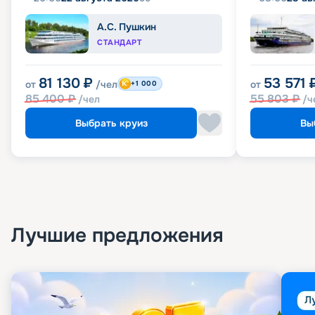
А.С. Пушкин
СТАНДАРТ
81 130
₽
53 571
от
/чел
от
+1 000
85 400
₽
55 803
₽
/чел
/ч
Выбрать круиз
Вы
Лучшие предложения