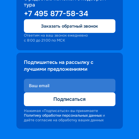
тура
доброжелательность и заинтересованность 
+7 495 877-58-34
персонала корабля в каждом госте.
Ступая на борт теплохода, пассажиры 
Заказать обратный звонок
попадают в совершенно иную атмосферу, 
где властвует тяга к приключениям и 
Ответим на ваш звонок ежедневно
с 8:00 до 21:00 по МСК
открытиям.
Подпишитесь на рассылку с
лучшими предложениями
Подписаться
Нажимая «Подписаться» вы принимаете
Политику обработки персональных данных
и
даёте согласие на обработку ваших данных