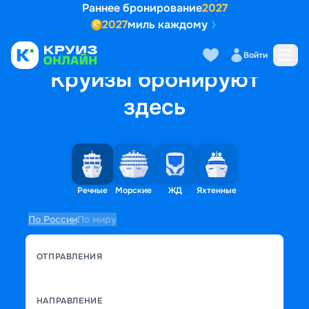
Раннее бронирование
2027
2027
миль каждому
Войти
Круизы бронируют
здесь
Речные
Морские
ЖД
Яхтенные
По России
По миру
ОТПРАВЛЕНИЯ
НАПРАВЛЕНИЕ