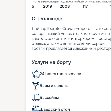
ПАЛУБЫ
РЕНОВАЦИЯ
ГОД ПОСТРОЙКИ
КОЛИЧЕСТВО КАЮТ
5
2019
2003
117
О
теплоходе
Лайнер Iberotel Crown Emperor – это с
совершающий увлекательные круизы по 
каюты с элегантным интерьером, просто
отдыха, а также внимательный сервис.
Гостям предлагается изысканный рестор
закусок. Iberotel Crown Emperor создан 
из Хургады
стало максимально ярким и 
Услуги на борту
Размещение
24 hours room service
На теплоходе находятся 117 кают с одн
размещением. В каждой каюте есть мини
Бары и салоны
отдых в номере был максимально комфо
Бассейны
Питание
Шведский стол