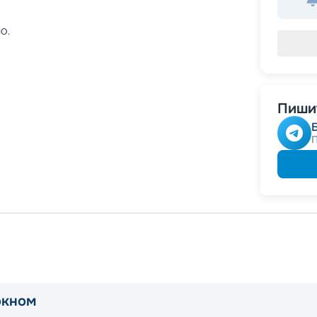
о.
Пишит
окном