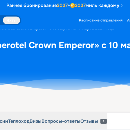
Раннее бронирование
2027
+
2027
миль каждому
рсии
Теплоход
Визы
Вопросы-ответы
Отзывы
1
Яхты
Расписание отправлений
А
Iberotel Crown Emperor» с 10 марта по 17 марта 2027 года
erotel Crown Emperor» с 10 м
рсии
Теплоход
Визы
Вопросы-ответы
Отзывы
1