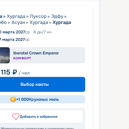
а
Хургада
Луксор
Эдфу
мбо
Асуан
Хургада
Хургада
0 марта 2027
ср
8
дн
/
7
нч
7 марта 2027
ср
Iberotel Crown Emperor
КОМФОРТ
 115
₽
/ чел
Выбор каюты
+
1 000
Круизных миль
Добавить в избранное
Моментально оповестим о снижении цены