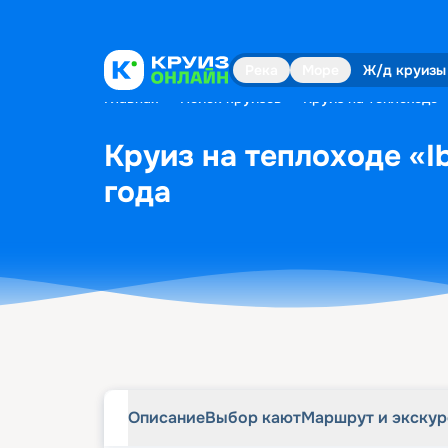
Описание
Выбор кают
Маршрут и экску
Река
Море
Ж/д круизы
Главная
•
Поиск круизов
•
Круиз на теплоходе «
Круиз на теплоходе «Ib
года
Описание
Выбор кают
Маршрут и экску