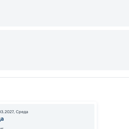
Хургад
Ком-О
12:00
1
03.2027
,
Среда
да
10:00
1
ИЕ