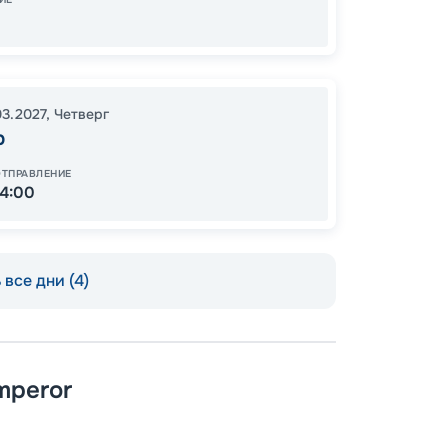
84
от
03.2027
,
Четверг
р
ОТПРАВЛЕНИЕ
14:00
все дни (4)
mperor
Пишит