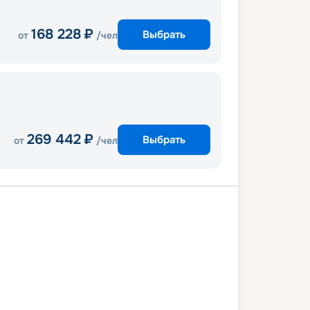
168 228
₽
Выбрать
от
/чел
269 442
₽
Выбрать
от
/чел
а
Хургада
Луксор
Эдфу
мбо
Асуан
Хургада
Хургада
0 марта 2027
ср
8
дн
/
7
нч
7 марта 2027
ср