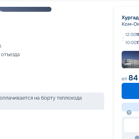
+
16
фотографий
Хургад
Ком-О
12:00
1
10:00
1
;
 отъезда
84
от
оплачивается на борту теплохода