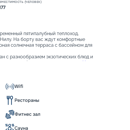
ВМЕСТИМОСТЬ (ЧЕЛОВЕК)
177
овременный пятипалубный теплоход,
Нилу. На борту вас ждут комфортные
рная солнечная терраса с бассейном для
ан с разнообразием экзотических блюд и
для того, чтобы ваше путешествие
по Нилу
незабываемым.
Wifi
оместным, двухместным и трёхместным
-бар и спутниковое телевидение, чтобы
Рестораны
ртным.
Фитнес зал
Сауна