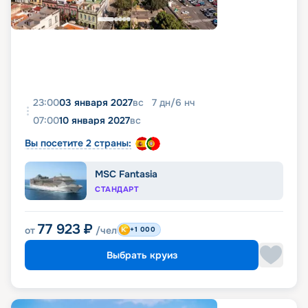
23:00
03 января 2027
вс
7
дн
/
6
нч
07:00
10 января 2027
вс
Вы посетите 2 страны:
MSC Fantasia
СТАНДАРТ
77 923
₽
от
/чел
+1 000
Выбрать круиз