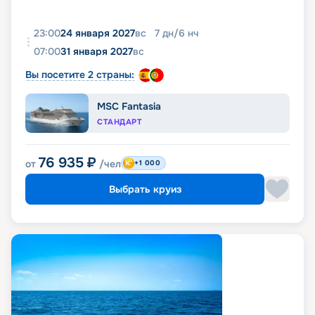
23:00
24 января 2027
вс
7
дн
/
6
нч
07:00
31 января 2027
вс
Вы посетите 2 страны:
MSC Fantasia
СТАНДАРТ
76 935
₽
от
/чел
+1 000
Выбрать круиз