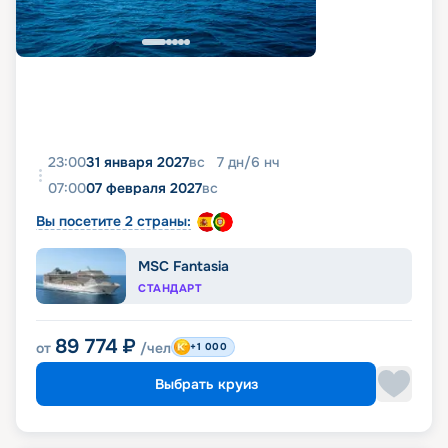
23:00
31 января 2027
вс
7
дн
/
6
нч
07:00
07 февраля 2027
вс
Вы посетите 2 страны:
MSC Fantasia
СТАНДАРТ
89 774
₽
от
/чел
+1 000
Выбрать круиз