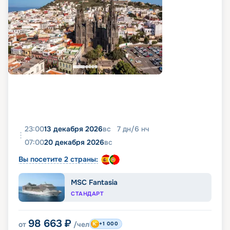
23:00
13 декабря 2026
вс
7
дн
/
6
нч
07:00
20 декабря 2026
вс
Вы посетите 2 страны:
MSC Fantasia
СТАНДАРТ
98 663
₽
от
/чел
+1 000