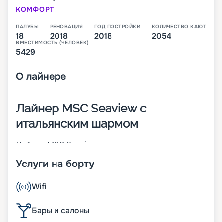
КОМФОРТ
ПАЛУБЫ
РЕНОВАЦИЯ
ГОД ПОСТРОЙКИ
КОЛИЧЕСТВО КАЮТ
18
2018
2018
2054
ВМЕСТИМОСТЬ (ЧЕЛОВЕК)
5429
О
лайнере
Лайнер MSC Seaview с
итальянским шармом
Лайнер MSC Seaview – это второе судно класса
Seaside, которое было построено в 2018 году
Услуги на борту
крупнейшим итальянским судостроителем
Fincantieri. В момент пуска на воду он стал 14-м
по величине круизным кораблем в мире. На 18-
Wifi
палубном лайнере находится 2 054 каюты разных
категорий. В них может разместиться 5 429
Бары и салоны
человек. Другие особенности MSC Seaview: