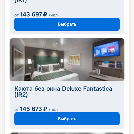
(IR1)
143 697
₽
от
/чел
Выбрать
Каюта без окна Deluxe Fantastica
(IR2)
145 673
₽
от
/чел
Выбрать