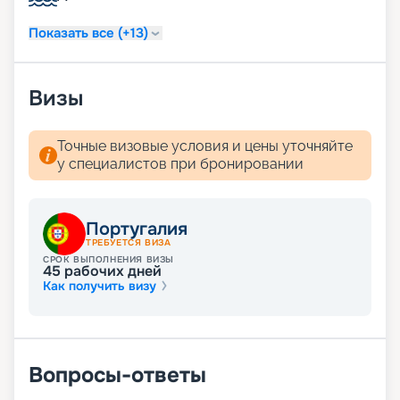
путевку на навигацию 2026 - 2027 г. не выходя из
дома. Для того чтобы воспользоваться нашими
Показать все (+13)
услугами, даже не нужно связываться с нашими
менеджерами.
Визы
Точные визовые условия и цены уточняйте
у специалистов при бронировании
Португалия
ТРЕБУЕТСЯ ВИЗА
СРОК ВЫПОЛНЕНИЯ ВИЗЫ
45
рабочих дней
Как получить визу
Вопросы-ответы