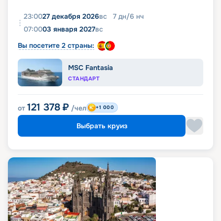
23:00
27 декабря 2026
вс
7
дн
/
6
нч
07:00
03 января 2027
вс
Вы посетите 2 страны:
MSC Fantasia
СТАНДАРТ
121 378
₽
от
/чел
+1 000
Выбрать круиз