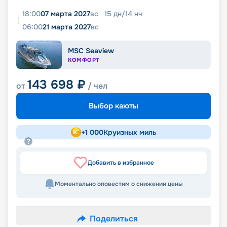
18:00
07 марта 2027
вс
15
дн
/
14
нч
06:00
21 марта 2027
вс
MSC Seaview
КОМФОРТ
143 698
₽
от
/ чел
Выбор каюты
+
1 000
Круизных миль
Добавить в избранное
Моментально оповестим о снижении цены
Поделиться