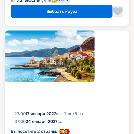
72 985
₽
от
/чел
+1 000
Выбрать круиз
23:00
17 января 2027
вс
7
дн
/
6
нч
07:00
24 января 2027
вс
Вы посетите 2 страны: