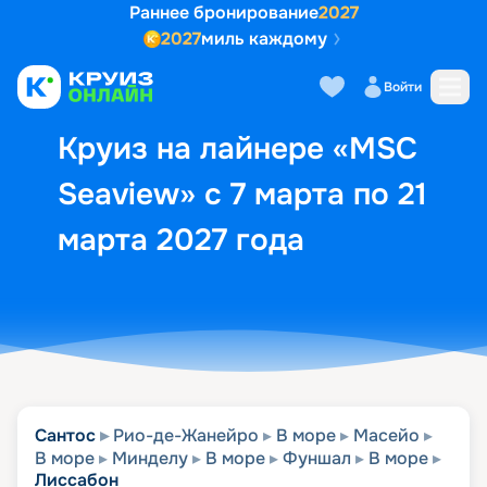
Раннее бронирование
2027
2027
миль каждому
Описание
Выбор кают
Маршрут и экск
Войти
Круиз на лайнере «MSC
Seaview» с 7 марта по 21
марта 2027 года
Сантос
Рио-де-Жанейро
В море
Масейо
В море
Минделу
В море
Фуншал
В море
Лиссабон