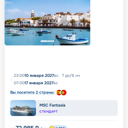
23:00
10 января 2027
вс
7
дн
/
6
нч
07:00
17 января 2027
вс
Вы посетите 2 страны:
MSC Fantasia
СТАНДАРТ