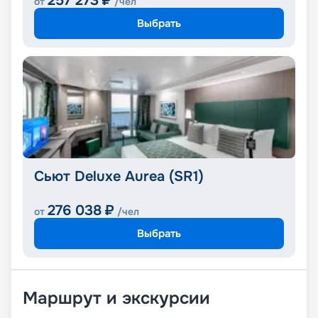
257 273
₽
от
/чел
Выбрать
Сьют Deluxe Aurea (SR1)
276 038
₽
от
/чел
Выбрать
Маршрут и экскурсии