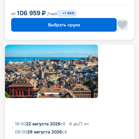
106 959
₽
от
/чел
+1 000
Выбрать круиз
18:00
22 августа 2026
сб
8
дн
/
7
нч
08:00
29 августа 2026
сб