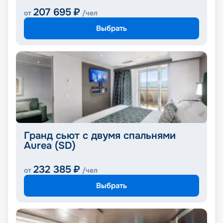
207 695
₽
от
/чел
Выбрать
Гранд сьют с двумя спальнями
Aurea (SD)
232 385
₽
от
/чел
Выбрать