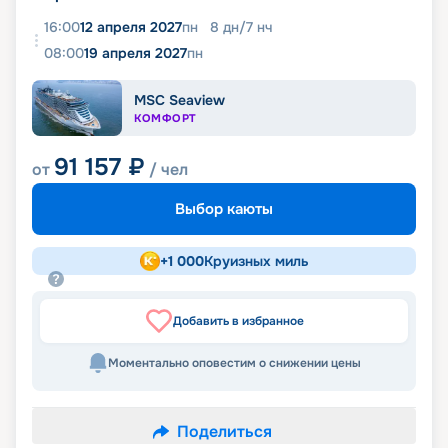
16:00
12 апреля 2027
пн
8
дн
/
7
нч
08:00
19 апреля 2027
пн
MSC Seaview
КОМФОРТ
91 157
₽
от
/ чел
Выбор каюты
+
1 000
Круизных миль
Добавить в избранное
Моментально оповестим о снижении цены
Поделиться