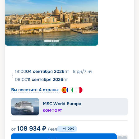
18:00
04 сентября 2026
пт
8
дн
/
7
нч
08:00
11 сентября 2026
пт
Вы посетите 4 страны:
MSC World Europa
КОМФОРТ
108 934
₽
от
/чел
+1 000