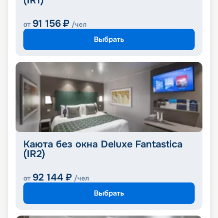
(IR1)
91 156
₽
от
/чел
Выбрать
Каюта без окна Deluxe Fantastica
(IR2)
92 144
₽
от
/чел
Выбрать