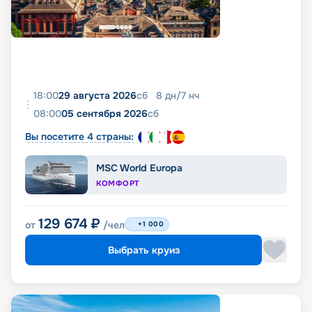
18:00
29 августа 2026
сб
8
дн
/
7
нч
08:00
05 сентября 2026
сб
Вы посетите 4 страны:
MSC World Europa
КОМФОРТ
129 674
₽
от
/чел
+1 000
Выбрать круиз