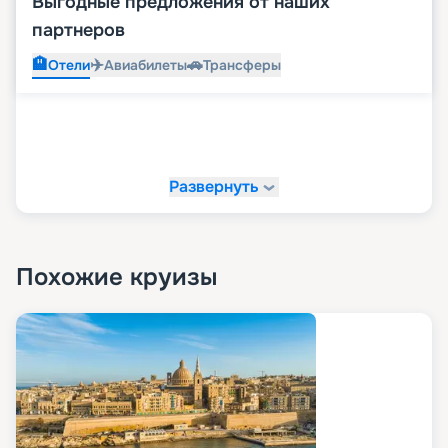
Выгодные предложения от наших
партнеров
🏨
✈️
🚗
Отели
Авиабилеты
Трансферы
Развернуть
Похожие круизы