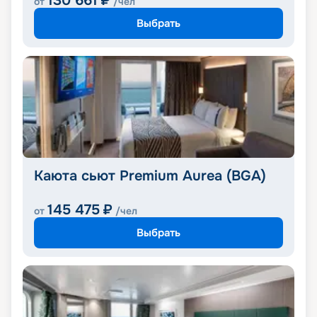
130 661
₽
от
/чел
Выбрать
Каюта сьют Premium Aurea (BGA)
145 475
₽
от
/чел
Выбрать