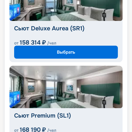
Сьют Deluxe Aurea (SR1)
158 314
₽
от
/чел
Выбрать
Сьют Premium (SL1)
168 190
₽
от
/чел