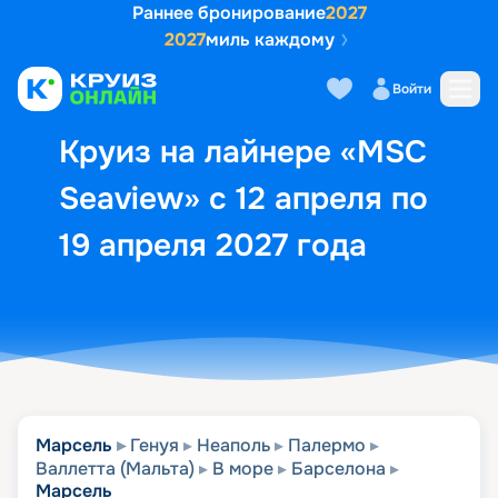
Раннее бронирование
2027
2027
миль каждому
Описание
Выбор кают
Маршрут и экск
Войти
Круиз на лайнере «MSC
Seaview» с 12 апреля по
19 апреля 2027 года
Марсель
Генуя
Неаполь
Палермо
Валлетта (Мальта)
В море
Барселона
Марсель