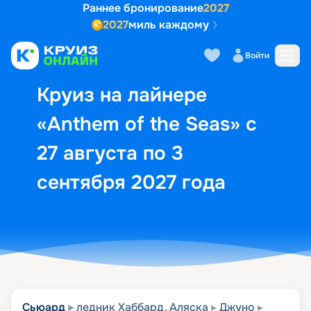
Раннее бронирование
2027
2027
миль каждому
Описание
Выбор кают
Маршрут и экск
Войти
Круиз на лайнере
«Anthem of the Seas» с
27 августа по 3
сентября 2027 года
Сьюард
ледник Хаббард, Аляска
Джуно