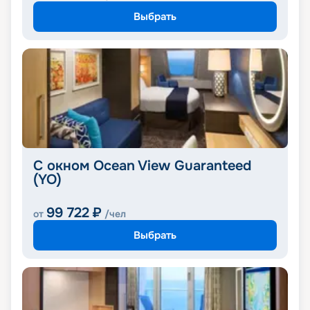
Выбрать
С окном Ocean View Guaranteed
(YO)
99 722
₽
от
/чел
Выбрать