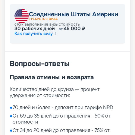
наполнен удивительными возможностями: от 24-
часового сервиса в номерах до доступного Wi-
Соединенные Штаты Америки
Fi, от уютных баров и салонов до захватывающих
ТРЕБУЕТСЯ ВИЗА
кинопоказов в кинотеатре. Это судно предлагает
СРОК ВЫПОЛНЕНИЯ ВИЗЫ
СТОИМОСТЬ
широкий спектр развлечений и услуг.
30
рабочих дней
45 000
₽
от
Расслабьтесь в SPA-центре, окунитесь в
Как получить визу
бассейны, поддерживайте форму в фитнес-зале,
попробуйте свои силы на скалодроме или на
симуляторе серфинга.
Вопросы-ответы
Отправляйтесь в путешествие
вместе с «Круиз.онлайн»
Правила отмены и возврата
Добро пожаловать в уникальное круизное
Количество дней до круиза — процент
путешествие 2026 - 2027 гг. на борту лайнера
удержания от стоимости:
Anthem of the Seas! Наш лайнер представляет
собой не просто судно, а целое мироздание
●
70 дней и более - депозит при тарифе NRD
развлечений, комфорта и передовых технологий,
●
От 69 до 35 дней до отправления - 50% от
призванных сделать ваш отдых незабываемым.
стоимости
Компания «Круиз.онлайн» предлагает вам
выбрать и купить путевку в увлекательное
●
От 34 до 20 дней до отправления - 75% от