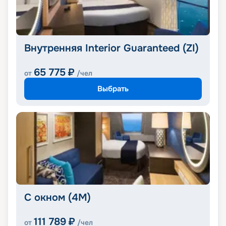
Внутренняя Interior Guaranteed (ZI)
65 775
₽
от
/чел
Выбрать
С окном (4M)
111 789
₽
от
/чел