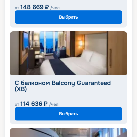
148 669
₽
от
/чел
Выбрать
С балконом Balcony Guaranteed
(XB)
114 636
₽
от
/чел
Выбрать