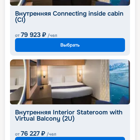
Внутренняя Connecting inside cabin
(CI)
79 923
₽
от
/чел
Выбрать
Внутренняя Interior Stateroom with
Virtual Balcony (2U)
76 227
₽
от
/чел