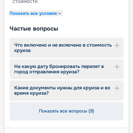
приключение вашей мечты прямо на нашем
стоимости
сайте. Наш сервис бронирования круизов
разработан для вашего максимального
Показать все условия
комфорта при планировании путешествия.
Исследуйте фото нашего лайнера, изучайте его
Частые вопросы
планы, характеристики, расписание, описание и
схемы палуб, ознакомьтесь с маршрутами и
условиями проживания, читайте отзывы.
Что включено и не включено в стоимость
Подберите наиболее подходящий вариант
круиза
отдыха, узнавайте цену и за несколько щелчков
мыши оформите свое незабываемое
путешествие. Откройте для себя захватывающий
На какую дату бронировать перелет в
город отправления круиза?
мир круизных приключений и погрузитесь в
новый уровень отдыха вместе с нами.
Какие документы нужны для круиза и во
время круиза?
Показать все вопросы (9)