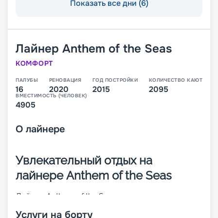
Показать все дни (6)
Лайнер
Anthem of the Seas
КОМФОРТ
ПАЛУБЫ
РЕНОВАЦИЯ
ГОД ПОСТРОЙКИ
КОЛИЧЕСТВО КАЮТ
16
2020
2015
2095
ВМЕСТИМОСТЬ (ЧЕЛОВЕК)
4905
О
лайнере
Увлекательный отдых на
лайнере Anthem of the Seas
Лайнер Anthem of the Seas – судно класса
Quantum-class, построенное в 2015 году. Это
Услуги на борту
судно имеет водоизмещение 168 666 тонн и