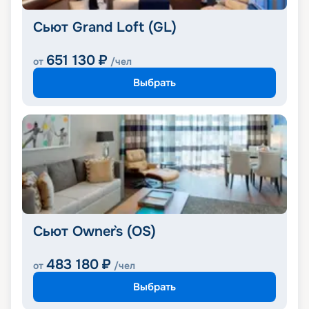
Сьют Grand Loft (GL)
651 130
₽
от
/чел
Выбрать
Сьют Owner`s (OS)
483 180
₽
от
/чел
Выбрать