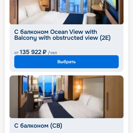
С балконом Ocean View with
Balcony with obstructed view (2E)
135 922
₽
от
/чел
Выбрать
С балконом (CB)