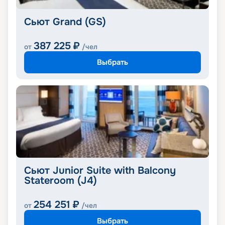
Сьют Grand (GS)
387 225
₽
от
/чел
Выбрать
Сьют Junior Suite with Balcony
Stateroom (J4)
254 251
₽
от
/чел
Выбрать