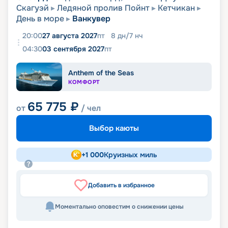
Скагуэй
Ледяной пролив Пойнт
Кетчикан
День в море
Ванкувер
20:00
27 августа 2027
пт
8
дн
/
7
нч
04:30
03 сентября 2027
пт
Anthem of the Seas
КОМФОРТ
65 775
₽
от
/ чел
Выбор каюты
+
1 000
Круизных миль
Добавить в избранное
Моментально оповестим о снижении цены