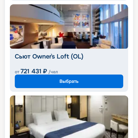
Сьют Owner`s Loft (OL)
721 431
₽
от
/чел
Выбрать