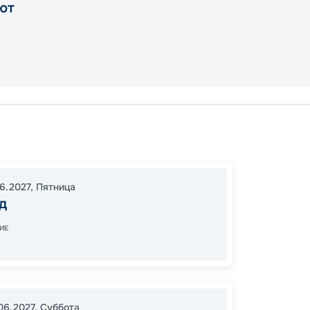
ют
Сьюар
Скагуэ
Ванку
06.2027
,
Пятница
20:00
д
07:00
ИЕ
Цена
.06.2027
,
Суббота