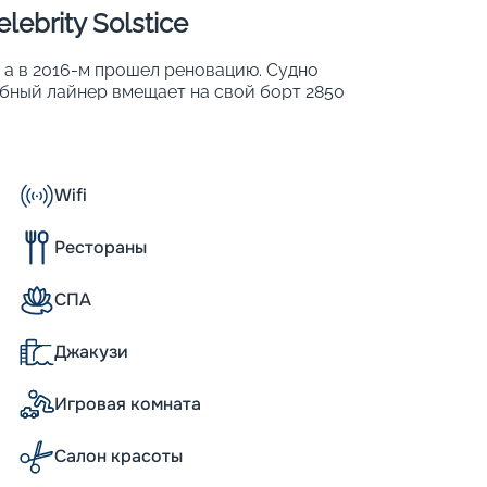
ebrity Solstice
, а в 2016-м прошел реновацию. Судно
лубный лайнер вмещает на свой борт 2850
 в 1425 каютах. На борту лайнера гостей
хней палубе судна;
тах;
Wifi
Рестораны
СПА
класса, каждый из которых обладает
адитесь захватывающими видами на
Джакузи
едлагают возможность наблюдать за
 номера. Также многие каюты оснащены
Игровая комната
е насладиться свежим морским воздухом в
ре поражает отличной организацией и
Салон красоты