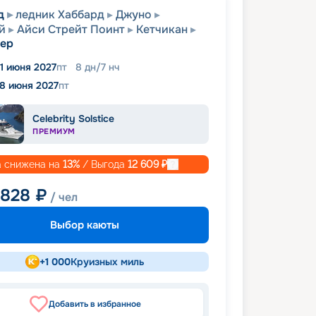
д
ледник Хаббард
Джуно
й
Айси Стрейт Поинт
Кетчикан
вер
11 июня 2027
пт
8
дн
/
7
нч
18 июня 2027
пт
Celebrity Solstice
ПРЕМИУМ
 снижена на
13
%
/ Выгода
12 609
₽
 828
₽
/ чел
Выбор каюты
+
1 000
Круизных миль
Добавить в избранное