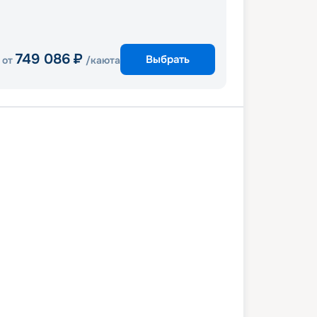
749 086
₽
Выбрать
от
/каюта
д
ледник Хаббард
Джуно
й
Айси Стрейт Поинт
Кетчикан
вер
11 июня 2027
пт
8
дн
/
7
нч
18 июня 2027
пт
Celebrity Solstice
ПРЕМИУМ
 снижена на
13
%
/ Выгода
12 609
₽