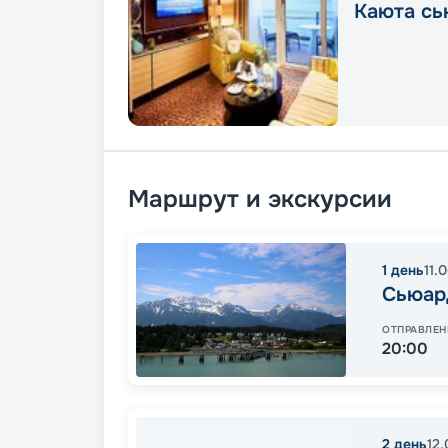
Каюта сь
Маршрут и экскурсии
1
день
11.
Сьюар
ОТПРАВЛЕН
20:00
2
день
12