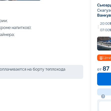
+
12
фотографий
Сьюар
Скагуэ
Ванку
рии;
20:00
кроме напитков);
07:00
айнера;
Цена
87
от
оплачивается на борту теплохода