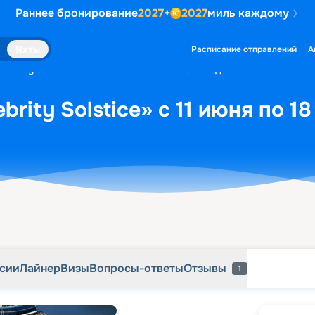
Раннее бронирование
2027
+
2027
миль каждому
рсии
Лайнер
Визы
Вопросы-ответы
Отзывы
1
Яхты
Расписание отправлений
А
ebrity Solstice» с 11 июня по 18 июня 2027 года
brity Solstice» с 11 июня по 1
рсии
Лайнер
Визы
Вопросы-ответы
Отзывы
1