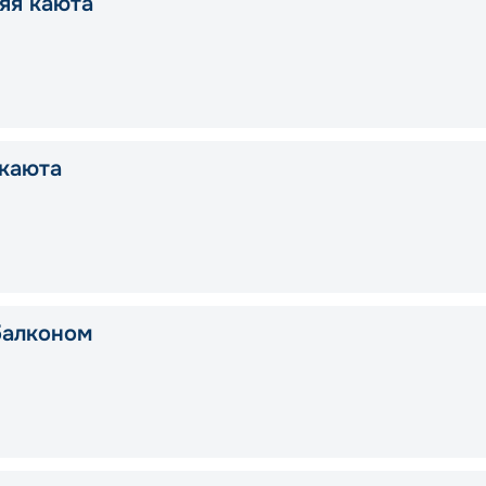
яя каюта
каюта
балконом