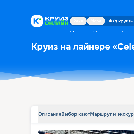
Описание
Выбор кают
Маршрут и экску
Река
Море
Ж/д круизы
Главная
•
Поиск круизов
•
Круиз на лайнере «Cel
Круиз на лайнере «Cele
Описание
Выбор кают
Маршрут и экску