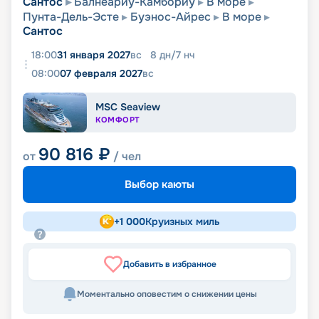
Сантос
Балнеариу-Камбориу
В море
Пунта-Дель-Эсте
Буэнос-Айрес
В море
Сантос
18:00
31 января 2027
вс
8
дн
/
7
нч
08:00
07 февраля 2027
вс
MSC Seaview
КОМФОРТ
90 816
₽
от
/ чел
Выбор каюты
+
1 000
Круизных миль
Добавить в избранное
Моментально оповестим о снижении цены