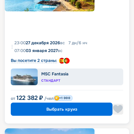
23:00
27 декабря 2026
вс
7
дн
/
6
нч
07:00
03 января 2027
вс
Вы посетите 2 страны:
MSC Fantasia
СТАНДАРТ
122 382
₽
от
/чел
+1 000
Выбрать круиз