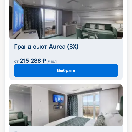
Гранд сьют Aurea (SX)
215 288
₽
от
/чел
Выбрать