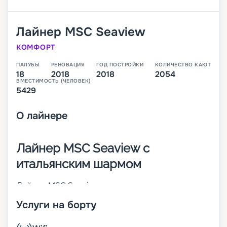
Лайнер
MSC Seaview
КОМФОРТ
ПАЛУБЫ
РЕНОВАЦИЯ
ГОД ПОСТРОЙКИ
КОЛИЧЕСТВО КАЮТ
18
2018
2018
2054
ВМЕСТИМОСТЬ (ЧЕЛОВЕК)
5429
О
лайнере
Лайнер MSC Seaview с
итальянским шармом
Лайнер MSC Seaview – это второе судно класса
Seaside, которое было построено в 2018 году
Услуги на борту
крупнейшим итальянским судостроителем
Fincantieri. В момент пуска на воду он стал 14-м
по величине круизным кораблем в мире. На 18-