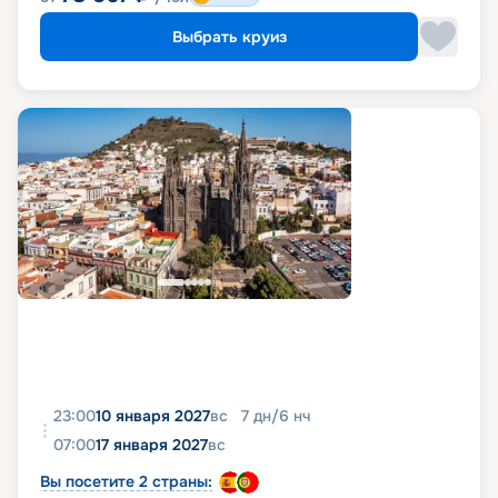
Выбрать круиз
23:00
10 января 2027
вс
7
дн
/
6
нч
07:00
17 января 2027
вс
Вы посетите 2 страны: