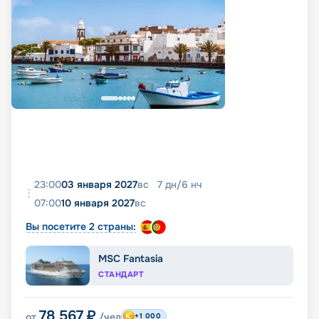
23:00
03 января 2027
вс
7
дн
/
6
нч
07:00
10 января 2027
вс
Вы посетите 2 страны:
MSC Fantasia
СТАНДАРТ
78 567
₽
от
/чел
+1 000