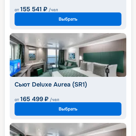
155 541
₽
от
/чел
Выбрать
Сьют Deluxe Aurea (SR1)
165 499
₽
от
/чел
Выбрать