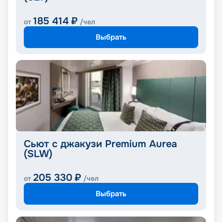
185 414
₽
от
/чел
Выбрать
Сьют с джакузи Premium Aurea
(SLW)
205 330
₽
от
/чел
Выбрать