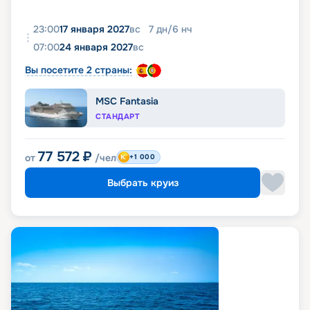
23:00
17 января 2027
вс
7
дн
/
6
нч
07:00
24 января 2027
вс
Вы посетите 2 страны:
MSC Fantasia
СТАНДАРТ
77 572
₽
от
/чел
+1 000
Выбрать круиз