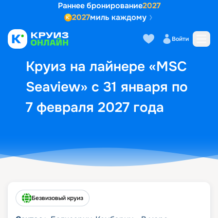
Раннее бронирование
2027
2027
миль каждому
Описание
Выбор кают
Маршрут и экск
Войти
Круиз на лайнере «MSC
Seaview» с 31 января по
7 февраля 2027 года
Безвизовый круиз