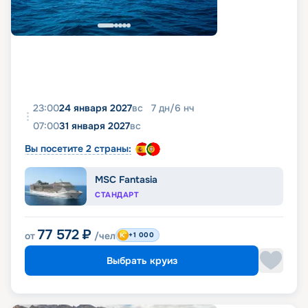
23:00
24 января 2027
вс
7
дн
/
6
нч
07:00
31 января 2027
вс
Вы посетите 2 страны:
MSC Fantasia
СТАНДАРТ
77 572
₽
от
/чел
+1 000
Выбрать круиз