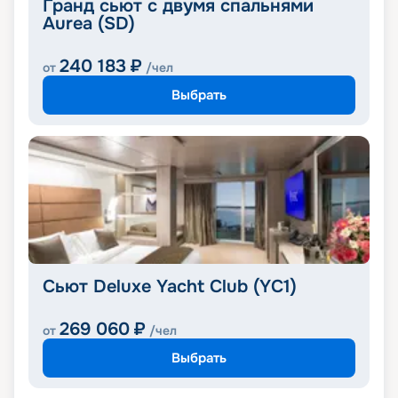
Гранд сьют с двумя спальнями
Aurea (SD)
240 183
₽
от
/чел
Выбрать
Сьют Deluxe Yacht Club (YC1)
269 060
₽
от
/чел
Выбрать