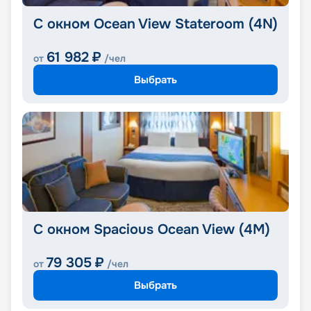
С окном Ocean View Stateroom (4N)
61 982
₽
от
/чел
Выбрать
С окном Spacious Ocean View (4M)
79 305
₽
от
/чел
Выбрать