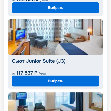
от
/чел
Выбрать
Сьют Junior Suite (J3)
117 537
₽
от
/чел
Выбрать