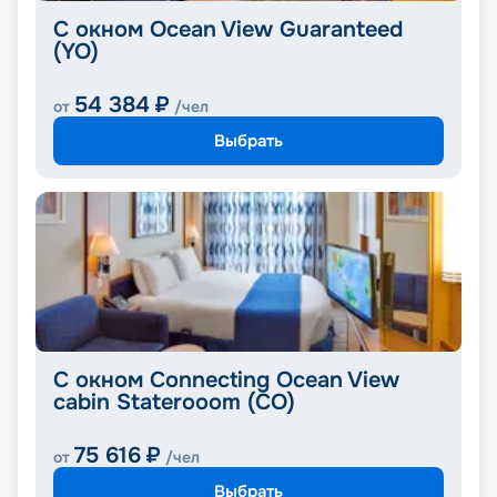
С окном Ocean View Guaranteed
(YO)
54 384
₽
от
/чел
Выбрать
C окном Connecting Ocean View
cabin Staterooom (CO)
75 616
₽
от
/чел
Выбрать