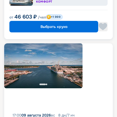
КОМФОРТ
46 603
₽
от
/чел
+1 000
Выбрать круиз
17:00
09 августа 2026
вс
8
дн
/
7
нч