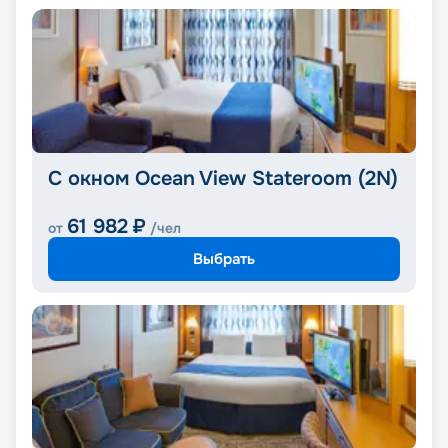
С окном Ocean View Stateroom (2N)
61 982
₽
от
/чел
Выбрать