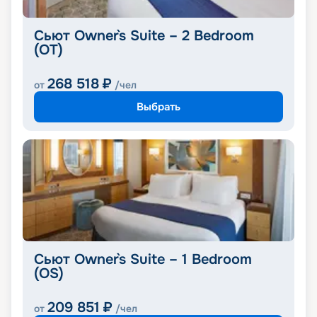
Сьют Owner`s Suite – 2 Bedroom
(OT)
268 518
₽
от
/чел
Выбрать
Сьют Owner`s Suite – 1 Bedroom
(OS)
209 851
₽
от
/чел