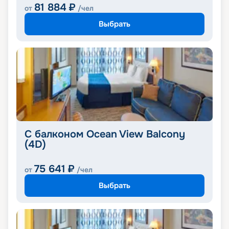
81 884
₽
от
/чел
Выбрать
С балконом Ocean View Balcony
(4D)
75 641
₽
от
/чел
Выбрать