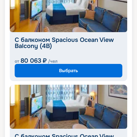
С балконом Spacious Ocean View
Balcony (4B)
80 063
₽
от
/чел
Выбрать
С балконом Spacious Ocean View