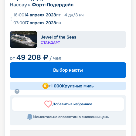
Нассау
Форт-Лодердейл
16:00
14 апреля 2028
пт
4
дн
/
3
нч
07:00
17 апреля 2028
пн
Jewel of the Seas
СТАНДАРТ
49 208
₽
от
/ чел
Выбор каюты
+
1 000
Круизных миль
Добавить в избранное
Моментально оповестим о снижении цены