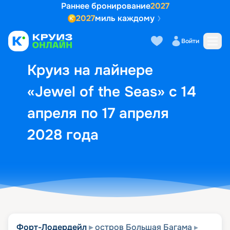
Раннее бронирование
2027
2027
миль каждому
Описание
Выбор кают
Маршрут и экск
Войти
Круиз на лайнере
«Jewel of the Seas» с 14
апреля по 17 апреля
2028 года
Форт-Лодердейл
остров Большая Багама