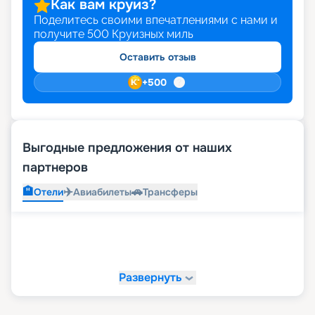
Как вам круиз?
фото. Спешим напомнить, что самый популярный
Поделитесь своими впечатлениями с нами и
месяц для круиза в 2026 - 2027 годах – июль,
получите
500
Круизных миль
бронировать места лучше заранее.
Оставить отзыв
+
500
Выгодные предложения от наших
партнеров
🏨
✈️
🚗
Отели
Авиабилеты
Трансферы
Развернуть