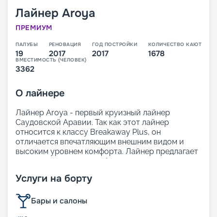
Лайнер
Aroya
ПРЕМИУМ
ПАЛУБЫ
РЕНОВАЦИЯ
ГОД ПОСТРОЙКИ
КОЛИЧЕСТВО КАЮТ
19
2017
2017
1678
ВМЕСТИМОСТЬ (ЧЕЛОВЕК)
3362
О
лайнере
Лайнер Aroya - первый круизный лайнер
Саудовской Аравии. Так как этот лайнер
относится к классу Breakaway Plus, он
отличается впечатляющим внешним видом и
высоким уровнем комфорта. Лайнер предлагает
просторные, светлые общественные зоны,
современный и стильный интерьер. На борту
Услуги на борту
представлено множество ресторанов, широкий
выбор кают, включая премиальные варианты
категории Villa.
Бары и салоны
Для россиян самыми привлекательными