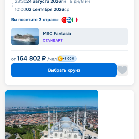
23:30
24 августа 2026
пн
9
дн
/
8
нч
10:00
02 сентября 2026
ср
Вы посетите 3 страны:
MSC Fantasia
СТАНДАРТ
164 802
₽
от
/чел
+1 000
Выбрать круиз