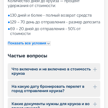
Количество дней до круиза — процент
круизной сфере (1858 кв.м.!), созданная
удержания от стоимости:
специально для пассажиров в возрасте от 0 до
17 лет
●
130 дней и более - полный возврат средств
трехэтажный торговый центр, когда-либо
построенный на круизном судне (1585 кв.м.), где
●
129 – 70 день до отправления - размер депозита
можно приобрести все: от роскошных
●
69 – 20 дней до отправления - 50% от
украшений и брендовых вещей до предметов
стоимости
местных ремесел и парфюмерии
VIP-зона Khuzama Experience (с арабского
Показать все условия
"лаванда") - олицетворение роскоши в сердце
моря
Частые вопросы
Своим гостям Aroya предлагает современные
удобства и развлечения, включая:
20 развлекательных заведений для
Что включено и не включено в стоимость
развлечений: здесь и шоу в стиле Вестерн, и
круиза
магические шоу & кабаре, и выступления
саудовских музыкантов
в театре Aroya проходят масштабные
На какую дату бронировать перелет в
постановки, а в зоне VR - захватывающие
город отправления круиза?
цифровые представления
ультрасовременный СПА-центр Blossom by
Aroya предлагает гостям уходовые и
Какие документы нужны для круиза и во