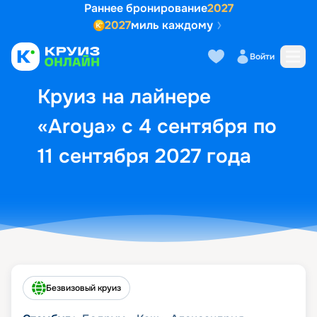
Раннее бронирование
2027
2027
миль каждому
Описание
Выбор кают
Маршрут и экск
Войти
Круиз на лайнере
«Aroya» с 4 сентября по
11 сентября 2027 года
Безвизовый круиз