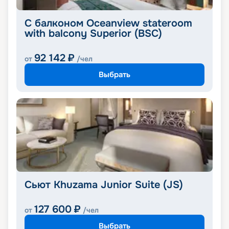
С балконом Oceanview stateroom
with balcony Superior (BSC)
92 142
₽
от
/чел
Выбрать
Сьют Khuzama Junior Suite (JS)
127 600
₽
от
/чел
Выбрать