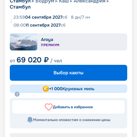
Стамбул
Бодрум
Каш
Александрия
Стамбул
23:59
04 сентября 2027
сб
8
дн
/
7
нч
08:00
11 сентября 2027
сб
Aroya
ПРЕМИУМ
69 020
₽
от
/ чел
Выбор каюты
+
1 000
Круизных миль
Добавить в избранное
Моментально оповестим о снижении цены