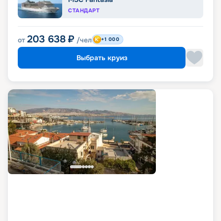
СТАНДАРТ
203 638
₽
от
/чел
+1 000
Выбрать круиз