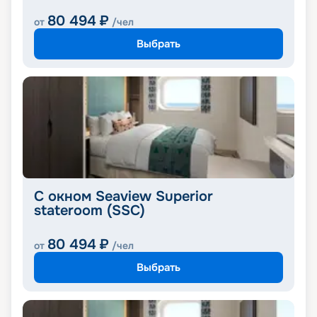
80 494
₽
от
/чел
Выбрать
С окном Seaview Superior
stateroom (SSC)
80 494
₽
от
/чел
Выбрать