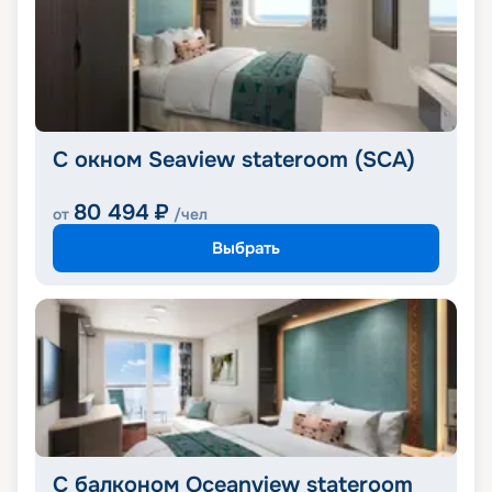
С окном Seaview stateroom (SCA)
80 494
₽
от
/чел
Выбрать
С балконом Oceanview stateroom