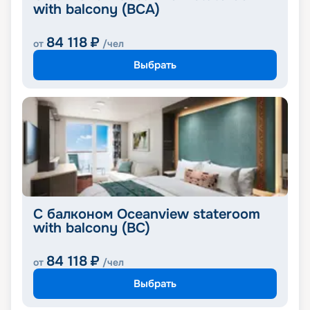
with balcony (BCA)
84 118
₽
от
/чел
Выбрать
С балконом Oceanview stateroom
with balcony (BC)
84 118
₽
от
/чел
Выбрать