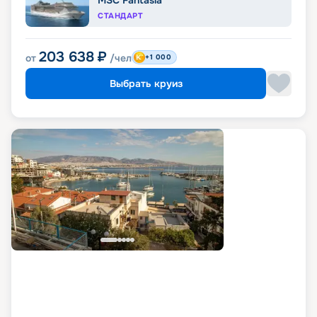
СТАНДАРТ
203 638
₽
от
/чел
+1 000
Выбрать круиз