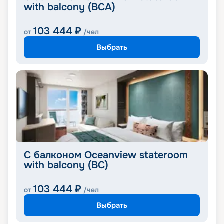
with balcony (BCA)
103 444
₽
от
/чел
Выбрать
С балконом Oceanview stateroom
with balcony (BC)
103 444
₽
от
/чел
Выбрать