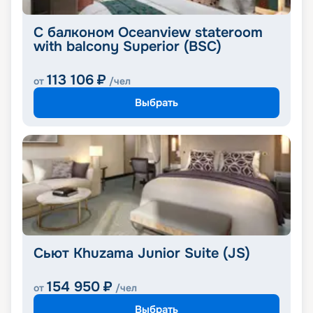
С балконом Oceanview stateroom
with balcony Superior (BSC)
113 106
₽
от
/чел
Выбрать
Сьют Khuzama Junior Suite (JS)
154 950
₽
от
/чел
Выбрать