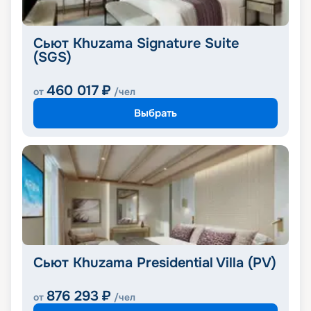
Сьют Khuzama Signature Suite
(SGS)
460 017
₽
от
/чел
Выбрать
Сьют Khuzama Presidential Villa (PV)
876 293
₽
от
/чел