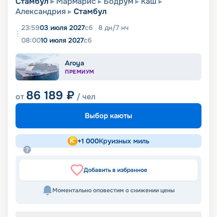
Стамбул
Мармарис
Бодрум
Каш
Александрия
Стамбул
23:59
03 июля 2027
сб
8
дн
/
7
нч
08:00
10 июля 2027
сб
Aroya
ПРЕМИУМ
86 189
₽
от
/ чел
Выбор каюты
+
1 000
Круизных миль
Добавить в избранное
Моментально оповестим о снижении цены