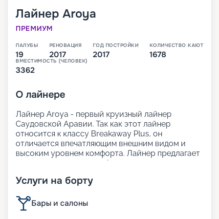
Лайнер
Aroya
ПРЕМИУМ
ПАЛУБЫ
РЕНОВАЦИЯ
ГОД ПОСТРОЙКИ
КОЛИЧЕСТВО КАЮТ
19
2017
2017
1678
ВМЕСТИМОСТЬ (ЧЕЛОВЕК)
3362
О
лайнере
Лайнер Aroya - первый круизный лайнер
Саудовской Аравии. Так как этот лайнер
относится к классу Breakaway Plus, он
отличается впечатляющим внешним видом и
высоким уровнем комфорта. Лайнер предлагает
просторные, светлые общественные зоны,
современный и стильный интерьер. На борту
Услуги на борту
представлено множество ресторанов, широкий
выбор кают, включая премиальные варианты
категории Villa.
Бары и салоны
Для россиян самыми привлекательными