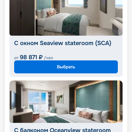
С окном Seaview stateroom (SCA)
98 871
₽
от
/чел
Выбрать
С балконом Oceanview stateroom