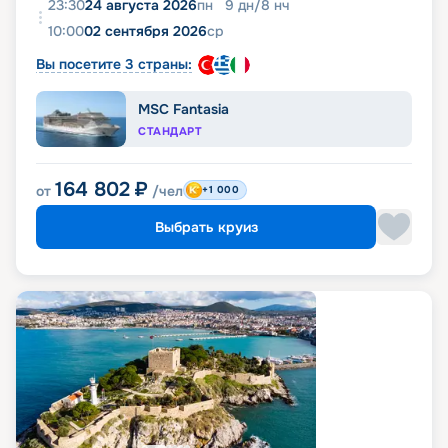
23:30
24 августа 2026
пн
9
дн
/
8
нч
10:00
02 сентября 2026
ср
Вы посетите 3 страны:
MSC Fantasia
СТАНДАРТ
164 802
₽
от
/чел
+1 000
Выбрать круиз