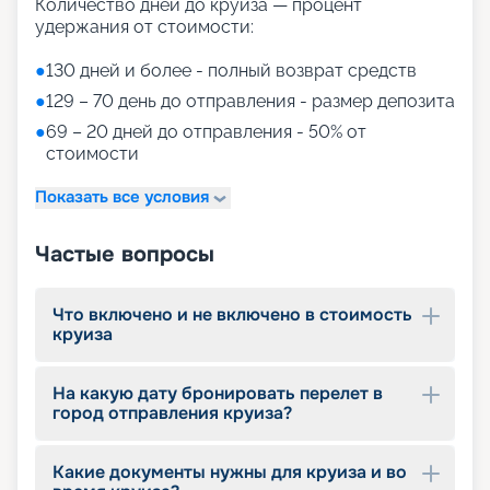
Количество дней до круиза — процент
круизной сфере (1858 кв.м.!), созданная
удержания от стоимости:
специально для пассажиров в возрасте от 0 до
17 лет
●
130 дней и более - полный возврат средств
трехэтажный торговый центр, когда-либо
построенный на круизном судне (1585 кв.м.), где
●
129 – 70 день до отправления - размер депозита
можно приобрести все: от роскошных
●
69 – 20 дней до отправления - 50% от
украшений и брендовых вещей до предметов
стоимости
местных ремесел и парфюмерии
VIP-зона Khuzama Experience (с арабского
Показать все условия
"лаванда") - олицетворение роскоши в сердце
моря
Частые вопросы
Своим гостям Aroya предлагает современные
удобства и развлечения, включая:
20 развлекательных заведений для
Что включено и не включено в стоимость
развлечений: здесь и шоу в стиле Вестерн, и
круиза
магические шоу & кабаре, и выступления
саудовских музыкантов
в театре Aroya проходят масштабные
На какую дату бронировать перелет в
постановки, а в зоне VR - захватывающие
город отправления круиза?
цифровые представления
ультрасовременный СПА-центр Blossom by
Aroya предлагает гостям уходовые и
Какие документы нужны для круиза и во