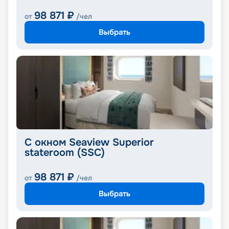
98 871
₽
от
/чел
Выбрать
С окном Seaview Superior
stateroom (SSC)
98 871
₽
от
/чел
Выбрать