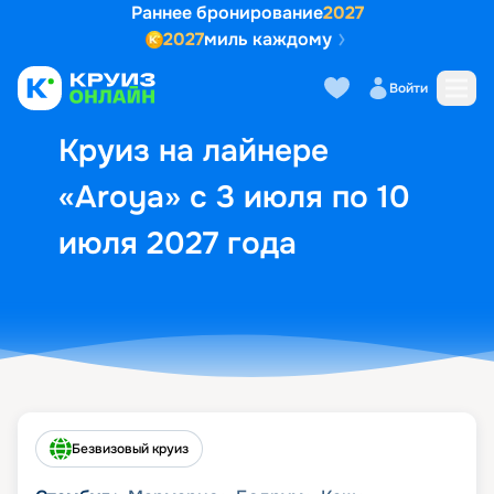
Раннее бронирование
2027
2027
миль каждому
Описание
Выбор кают
Маршрут и экск
Войти
Круиз на лайнере
«Aroya» с 3 июля по 10
июля 2027 года
Безвизовый круиз