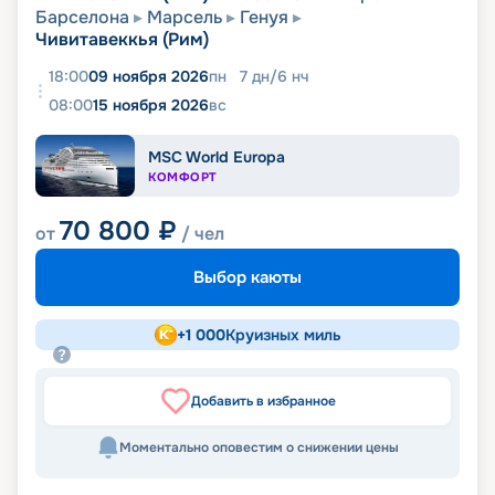
Барселона
Марсель
Генуя
Чивитавеккья (Рим)
18:00
09 ноября 2026
пн
7
дн
/
6
нч
08:00
15 ноября 2026
вс
MSC World Europa
КОМФОРТ
70 800
₽
от
/ чел
Выбор каюты
+
1 000
Круизных миль
Добавить в избранное
Моментально оповестим о снижении цены