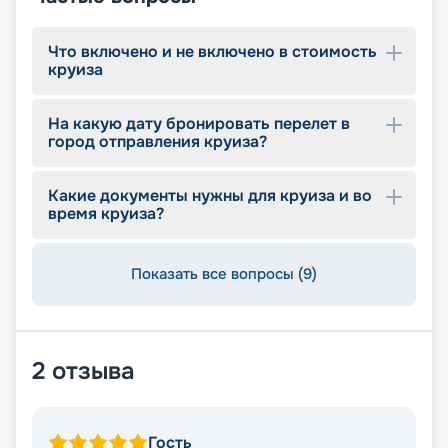
круизы MSC World Europa не выходя из дома. На
нашем сайте вы найдете всю необходимую
информацию для выбора тура: расписание
Что включено и не включено в стоимость
круизов на 2026 - 2027 г., характеристики
круиза
лайнера, описание кают, цены на путевки, фото
интерьеров, отзывы туристов и другие данные.
На какую дату бронировать перелет в
Опытные специалисты с удовольствием
город отправления круиза?
проконсультируют вас, помогут с оформлением
документов и проведением оплаты, будут
оказывать информационную поддержку на
Какие документы нужны для круиза и во
протяжении круиза. Бронируйте путевки и
время круиза?
отправляйтесь в сказочное путешествие на
лайнере из будущего!
Показать все вопросы (9)
2
отзыва
Гость