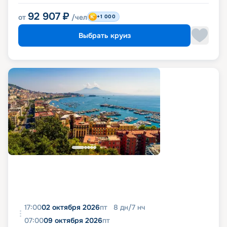
92 907
₽
от
/чел
+1 000
Выбрать круиз
17:00
02 октября 2026
пт
8
дн
/
7
нч
07:00
09 октября 2026
пт