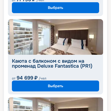
от
/чел
Выбрать
Каюта с балконом с видом на
променад Deluxe Fantastica (PR1)
94 699
₽
от
/чел
Выбрать