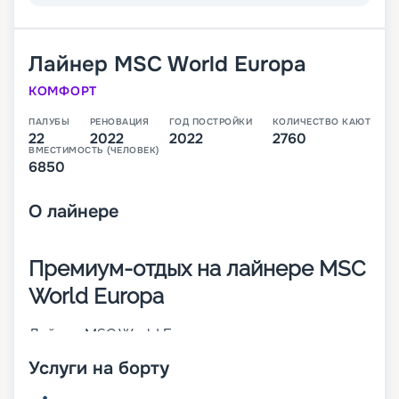
Лайнер
MSC World Europa
КОМФОРТ
ПАЛУБЫ
РЕНОВАЦИЯ
ГОД ПОСТРОЙКИ
КОЛИЧЕСТВО КАЮТ
22
2022
2022
2760
ВМЕСТИМОСТЬ (ЧЕЛОВЕК)
6850
О
лайнере
Премиум-отдых на лайнере MSC
World Europa
Лайнер MSC World Europa – первое судно из
линейки премиум-класса, которую
Услуги на борту
запланировала компания MSC Cruises. Оно было
построено во Франции в 2022 году. При его