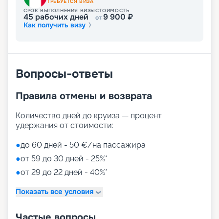
ТРЕБУЕТСЯ ВИЗА
места отдыха, не уступающие по разнообразию
СРОК ВЫПОЛНЕНИЯ ВИЗЫ
СТОИМОСТЬ
45
рабочих дней
9 900
₽
городским улицам. Особенно популярны:
от
Как получить визу
• аквапарк с технологией виртуальной
реальности;
• сухая спиральная горка Venom Drop для спуска
пассажиров высотой в 11 палуб;
• 90-метровая прогулочная зона на открытой
Вопросы-ответы
корме;
• променад с магазинами и ресторанами,
Правила отмены и возврата
накрытый светодиодным куполом;
• Duti-free shopping;
• MSC Aurea Spa – огромный выбор Spa-
Количество дней до круиза — процент
процедур на площади 1000 м2;
удержания от стоимости:
• тренажерный зал с оборудованием Technogym;
• игровые зоны от LEGO;
●
до 60 дней - 50 €/на пассажира
• детский клуб Chicco.
●
от 59 до 30 дней - 25%*
●
от 29 до 22 дней - 40%*
Путешествуйте с
«Круиз.онлайн»
Показать все условия
Наша компания предлагает купить путевки на
Частые вопросы