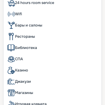
создании использовались инновационные
24 hours room service
разработки, которые направлены на
обеспечение комфорта пассажиров и
Wifi
повышение показателей экологичности. В 2 760
комфортабельных каютах может разместиться 6
Бары и салоны
850 человек. Другие особенности:
• двигатели, работающие на сжиженном
природном газе;
Рестораны
• ширина – 47 м;
• длина судна – 330 метров;
Библиотека
• водоизмещение – более 205 тыс. т;
• скорость – 22 узла;
• общественные пространства общей площадью
СПА
около 40 тыс. м2;
• полузакрытый променад длиной 103 метра.
Казино
Интересное его украшение – светодиодные
пальмы высотой в 10 палуб;
Джакузи
• гидропонный сад, где выращивается зелень и
овощи для местных ресторанов.
Магазины
К услугам пассажиров
Игровая комната