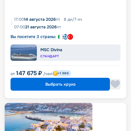
17:00
14 августа 2026
пт
8
дн
/
7
нч
07:00
21 августа 2026
пт
Вы посетите 3 страны:
MSC Divina
СТАНДАРТ
147 675
₽
от
/чел
+1 000
Выбрать круиз