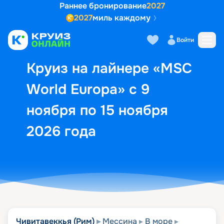
Раннее бронирование
2027
2027
миль каждому
Описание
Выбор кают
Маршрут и экск
Войти
Круиз на лайнере «MSC
World Europa» с 9
ноября по 15 ноября
2026 года
Чивитавеккья (Рим)
Мессина
В море