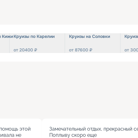
и Кижи
Круизы по Карелии
Круизы на Соловки
Круиз
от
20400
₽
от
87600
₽
от
30
помощь этой 
Замечательный отдых, прекрасный се
ивала не 
Поплыву скоро еще
