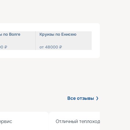
ы по Волге
Круизы по Енисею
00
₽
от
48000
₽
Все отзывы
рвис

Отличный теплоход с хорошим 