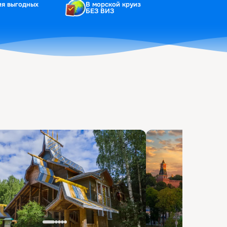
ия выгодных
В морской круиз
БЕЗ ВИЗ