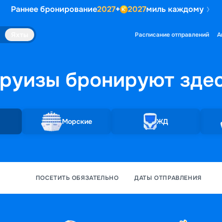
Раннее бронирование
2027
+
2027
миль каждому
Яхты
Расписание отправлений
А
руизы бронируют
зде
Морские
ЖД
ПОСЕТИТЬ ОБЯЗАТЕЛЬНО
ДАТЫ ОТПРАВЛЕНИЯ