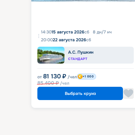
14:30
15 августа 2026
сб
8
дн
/
7
нч
20:00
22 августа 2026
сб
А.С. Пушкин
СТАНДАРТ
81 130
₽
от
/чел
+1 000
85 400
₽
/чел
Выбрать круиз