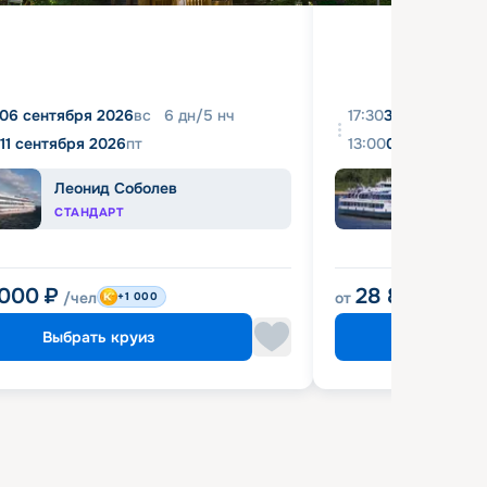
06 сентября 2026
вс
6
дн
/
5
нч
17:30
31 августа 20
11 сентября 2026
пт
13:00
04 сентября 
Леонид Соболев
Башк
СТАНДАРТ
ЭКОН
 000
₽
28 800
₽
/чел
от
/чел
+1 000
Выбрать круиз
Выбрат