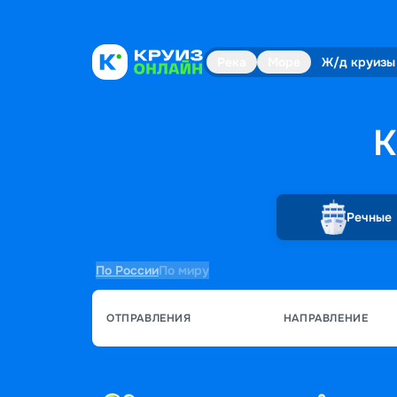
Река
Море
Ж/д круизы
К
Речные
По России
По миру
ОТПРАВЛЕНИЯ
НАПРАВЛЕНИЕ