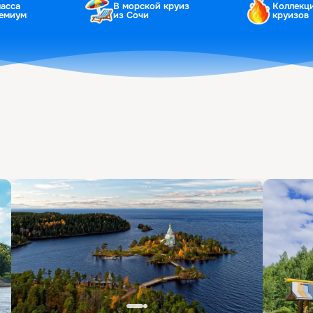
ласса
В морской круиз
Коллекц
ремиум
из Сочи
круизов