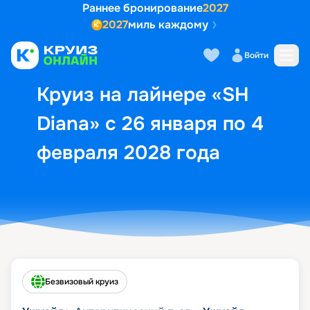
Раннее бронирование
2027
2027
миль каждому
Описание
Выбор кают
Маршрут и экск
Войти
Круиз на лайнере «SH
Diana» с 26 января по 4
февраля 2028 года
Безвизовый круиз