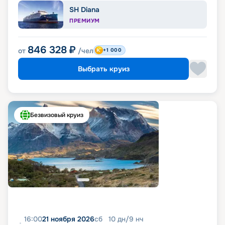
SH Diana
ПРЕМИУМ
846 328
₽
от
/чел
+1 000
Выбрать круиз
Безвизовый круиз
16:00
21 ноября 2026
сб
10
дн
/
9
нч