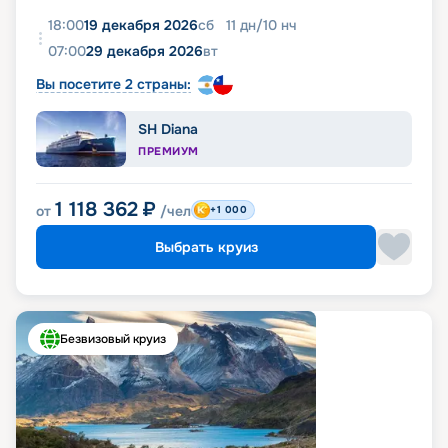
18:00
19 декабря 2026
сб
11
дн
/
10
нч
07:00
29 декабря 2026
вт
Вы посетите 2 страны:
SH Diana
ПРЕМИУМ
1 118 362
₽
от
/чел
+1 000
Выбрать круиз
Безвизовый круиз