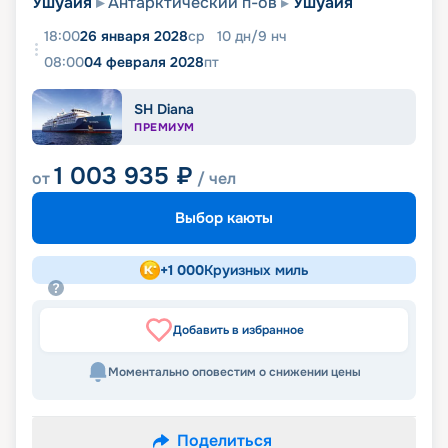
Ушуайя
Антарктический п-ов
Ушуайя
18:00
26 января 2028
ср
10
дн
/
9
нч
08:00
04 февраля 2028
пт
SH Diana
ПРЕМИУМ
1 003 935
₽
от
/ чел
Выбор каюты
+
1 000
Круизных миль
Добавить в избранное
Моментально оповестим о снижении цены
Поделиться