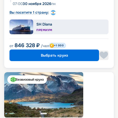
07:00
30 ноября 2026
пн
Вы посетите 1 страну:
SH Diana
ПРЕМИУМ
846 328
₽
от
/чел
+1 000
Выбрать круиз
Безвизовый круиз