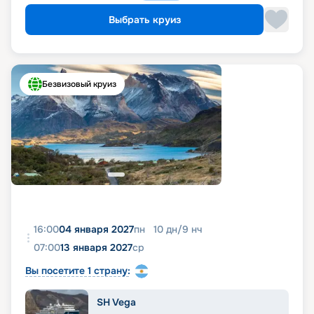
Выбрать круиз
Безвизовый круиз
16:00
04 января 2027
пн
10
дн
/
9
нч
07:00
13 января 2027
ср
Вы посетите 1 страну:
SH Vega