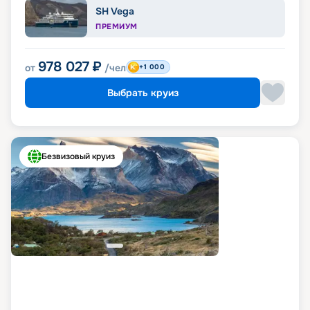
SH Vega
ПРЕМИУМ
978 027
₽
от
/чел
+1 000
Выбрать круиз
Безвизовый круиз