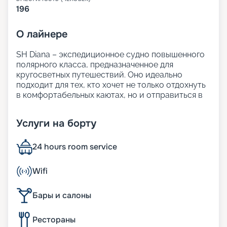
196
О
лайнере
SH Diana – экспедиционное судно повышенного
полярного класса, предназначенное для
кругосветных путешествий. Оно идеально
подходит для тех, кто хочет не только отдохнуть
в комфортабельных каютах, но и отправиться в
путешествие по уникальным направлениям.
На этом лайнере можно посетить самые
Услуги на борту
удалённые уголки нашей планеты, при этом
наслаждаясь панорамными видами на море,
элегантными интерьерами в стиле
24 hours room service
скандинавский шик и насыщенной
развлекательной программой.
Wifi
В навигации 2024-2026 года туристы могут
выбрать круиз по Антарктиде и Европе, Южной
Бары и салоны
Америке и Карибам.
На нашем сайте вы можете узнать всю
подробную информацию о лайнере: маршруты и
Рестораны
цены на них, виды кают и инфраструктуру судна.