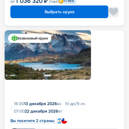
1 036 320
₽
от
/чел
+1 000
Выбрать круиз
Безвизовый круиз
18:00
13 декабря 2026
вс
10
дн
/
9
нч
07:00
22 декабря 2026
вт
Вы посетите 2 страны: