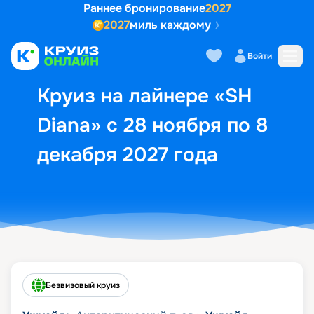
Раннее бронирование
2027
2027
миль каждому
Описание
Выбор кают
Маршрут и экск
Войти
Круиз на лайнере «SH
Diana» с 28 ноября по 8
декабря 2027 года
Безвизовый круиз