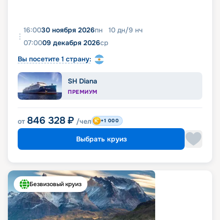
16:00
30 ноября 2026
пн
10
дн
/
9
нч
07:00
09 декабря 2026
ср
Вы посетите 1 страну:
SH Diana
ПРЕМИУМ
846 328
₽
от
/чел
+1 000
Выбрать круиз
Безвизовый круиз