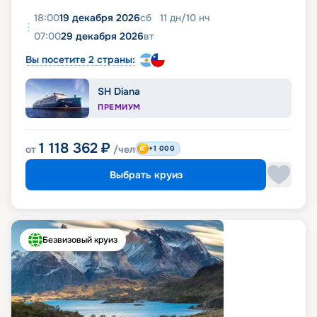
18:00
19 декабря 2026
сб
11
дн
/
10
нч
07:00
29 декабря 2026
вт
Вы посетите 2 страны:
SH Diana
ПРЕМИУМ
1 118 362
₽
от
/чел
+1 000
Выбрать круиз
Безвизовый круиз