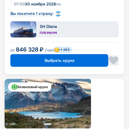
07:00
30 ноября 2026
пн
Вы посетите 1 страну:
SH Diana
ПРЕМИУМ
846 328
₽
от
/чел
+1 000
Выбрать круиз
Безвизовый круиз