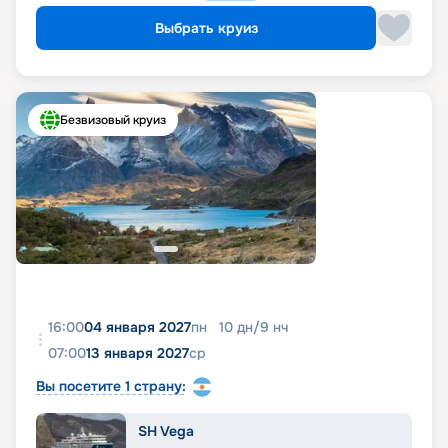
Выбрать круиз
Безвизовый круиз
16:00
04 января 2027
пн
10
дн
/
9
нч
07:00
13 января 2027
ср
Вы посетите 1 страну:
SH Vega