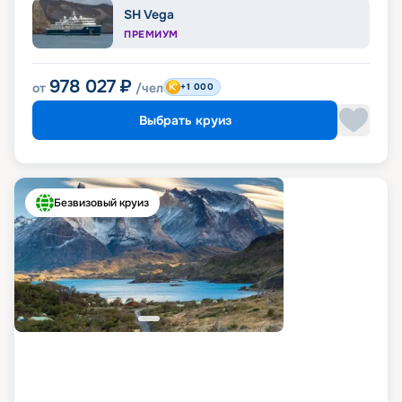
SH Vega
ПРЕМИУМ
978 027
₽
от
/чел
+1 000
Выбрать круиз
Безвизовый круиз