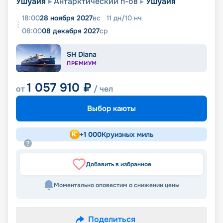
Ушуайя
Антарктический п-ов
Ушуайя
18:00
28 ноября 2027
вс
11
дн
/
10
нч
08:00
08 декабря 2027
ср
SH Diana
ПРЕМИУМ
1 057 910
₽
от
/ чел
Выбор каюты
+
1 000
Круизных миль
Добавить в избранное
Моментально оповестим о снижении цены
Поделиться