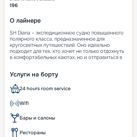
196
О
лайнере
SH Diana – экспедиционное судно повышенного
полярного класса, предназначенное для
кругосветных путешествий. Оно идеально
подходит для тех, кто хочет не только отдохнуть
в комфортабельных каютах, но и отправиться в
путешествие по уникальным направлениям.
На этом лайнере можно посетить самые
Услуги на борту
удалённые уголки нашей планеты, при этом
наслаждаясь панорамными видами на море,
элегантными интерьерами в стиле
24 hours room service
скандинавский шик и насыщенной
развлекательной программой.
Wifi
В навигации 2024-2026 года туристы могут
выбрать круиз по Антарктиде и Европе, Южной
Бары и салоны
Америке и Карибам.
На нашем сайте вы можете узнать всю
подробную информацию о лайнере: маршруты и
Рестораны
цены на них, виды кают и инфраструктуру судна.