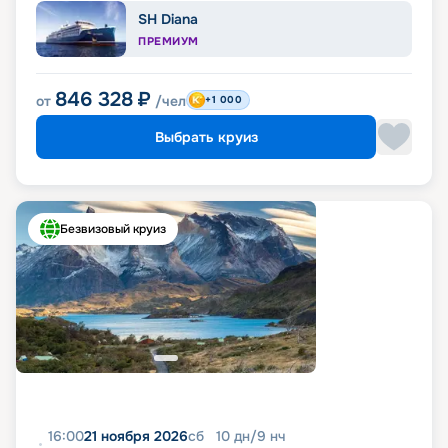
SH Diana
ПРЕМИУМ
846 328
₽
от
/чел
+1 000
Выбрать круиз
Безвизовый круиз
16:00
21 ноября 2026
сб
10
дн
/
9
нч