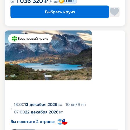
1 036 320
₽
от
/чел
+1 000
Выбрать круиз
Безвизовый круиз
18:00
13 декабря 2026
вс
10
дн
/
9
нч
07:00
22 декабря 2026
вт
Вы посетите 2 страны: