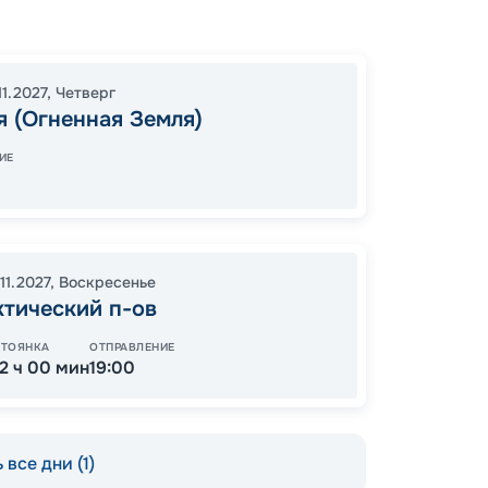
Без
Ушуай
11.2027
,
Четверг
 (Огненная Земля)
18:00
2
08:00
ИЕ
89
от
11.2027
,
Воскресенье
ктический п-ов
СТОЯНКА
ОТПРАВЛЕНИЕ
12 ч 00 мин
19:00
 все дни (1)