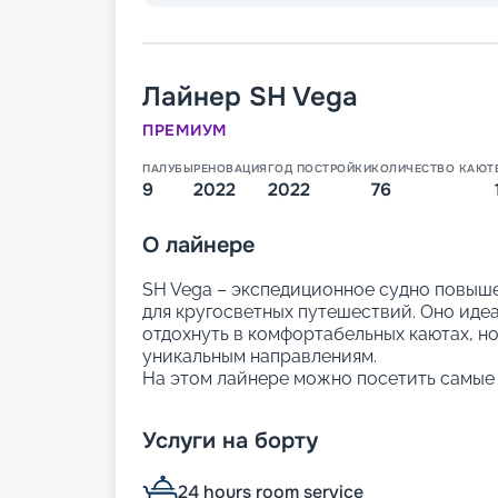
Лайнер
SH Vega
ПРЕМИУМ
ПАЛУБЫ
РЕНОВАЦИЯ
ГОД ПОСТРОЙКИ
КОЛИЧЕСТВО КАЮТ
9
2022
2022
76
О
лайнере
SH Vega – экспедиционное судно повыше
для кругосветных путешествий. Оно идеал
отдохнуть в комфортабельных каютах, но
уникальным направлениям.
На этом лайнере можно посетить самые 
этом наслаждаясь панорамными видами 
стиле скандинавский шик и насыщенной
Услуги на борту
В навигации 2024-2026 года туристы мог
Гренландии, Южной Америке и Карибам.
Аргентина, Антарктида и Чили.
24 hours room service