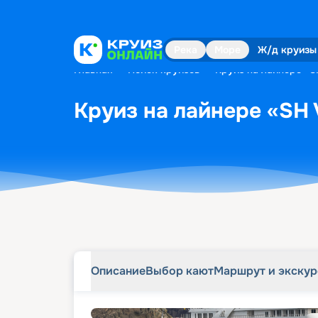
Описание
Выбор кают
Маршрут и экску
Река
Море
Ж/д круизы
Главная
•
Поиск круизов
•
Круиз на лайнере «S
Круиз на лайнере «SH 
Описание
Выбор кают
Маршрут и экску