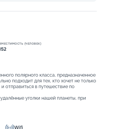
Пишит
ВМЕСТИМОСТЬ (ЧЕЛОВЕК)
152
нного полярного класса, предназначенное
ьно подходит для тех, кто хочет не только
 и отправиться в путешествие по
удалённые уголки нашей планеты, при
на море, элегантными интерьерами в
 развлекательной программой.
ут выбрать круиз по Антарктике и
 Для исследований доступны Перу и
Wifi