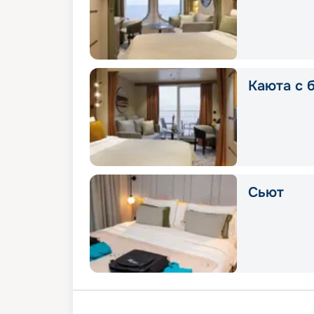
Каюта с 
Сьют