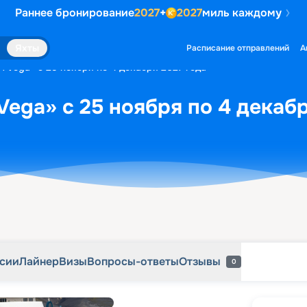
Раннее бронирование
2027
+
2027
миль каждому
рсии
Лайнер
Визы
Вопросы-ответы
Отзывы
0
Яхты
Расписание отправлений
А
H Vega» с 25 ноября по 4 декабря 2027 года
Vega» с 25 ноября по 4 декабр
рсии
Лайнер
Визы
Вопросы-ответы
Отзывы
0