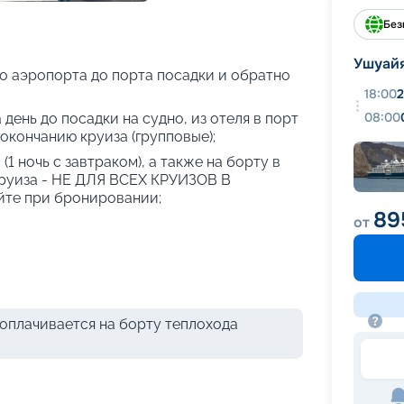
+
44
фотографий
Без
Ушуай
о аэропорта до порта посадки и обратно
18:00
2
08:00
 день до посадки на судно, из отеля в порт
 окончанию круиза (групповые);
(1 ночь с завтраком), а также на борту в
круиза - НЕ ДЛЯ ВСЕХ КРУИЗОВ В
те при бронировании;
89
от
оплачивается на борту теплохода