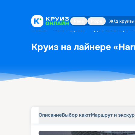
Описание
Выбор кают
Маршрут и экску
Река
Море
Ж/д круизы
Главная
•
Поиск круизов
•
Круиз на лайнере «Ha
Круиз на лайнере «Har
Описание
Выбор кают
Маршрут и экску