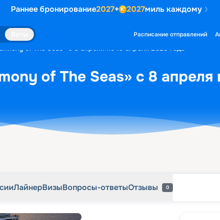
Раннее бронирование
2027
+
2027
миль каждому
рсии
Лайнер
Визы
Вопросы-ответы
Отзывы
0
Яхты
Расписание отправлений
А
rmony of The Seas» с 8 апреля по 15 апреля 2028 года
mony of The Seas» с 8 апреля 
рсии
Лайнер
Визы
Вопросы-ответы
Отзывы
0