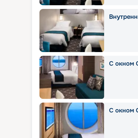
Внутрення
С окном 
С окном 