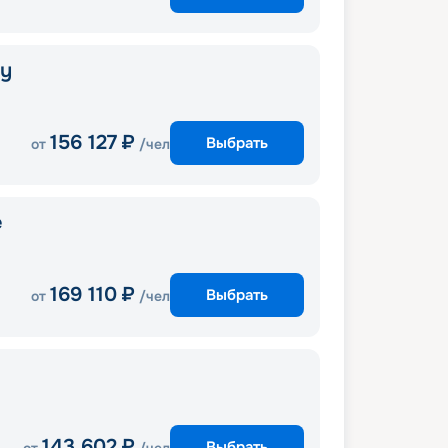
ny
156 127
₽
Выбрать
от
/чел
e
169 110
₽
Выбрать
от
/чел
143 602
₽
Выбрать