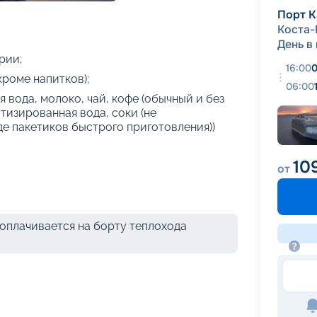
+
42
фотографий
Порт К
Коста
День в
рии;
16:00
0
кроме напитков);
06:00
 вода, молоко, чай, кофе (обычный и без
атизированная вода, соки (не
де пакетиков быстрого приготовления))
10
от
оплачивается на борту теплохода