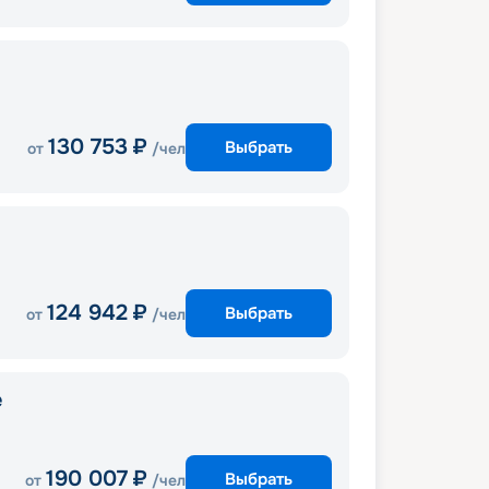
130 753
₽
Выбрать
от
/чел
124 942
₽
Выбрать
от
/чел
e
190 007
₽
Выбрать
от
/чел