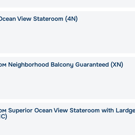
Ocean View Stateroom (4N)
ом Neighborhood Balcony Guaranteed (XN)
ом Superior Ocean View Stateroom with Lardg
1C)