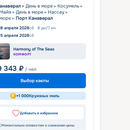
анаверал
День в море
Косумель
-Майя
День в море
Нассау
 море
Порт Канаверал
8 апреля 2028
сб
8
дн
/
7
нч
15 апреля 2028
сб
Harmony of The Seas
КОМФОРТ
9 343
₽
/ чел
Выбор каюты
+
1 000
Круизных миль
Добавить в избранное
Моментально оповестим о снижении цены