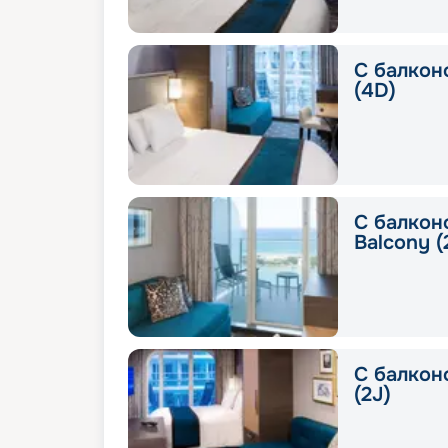
С балкон
(4D)
С балкон
Balcony (
С балконо
(2J)