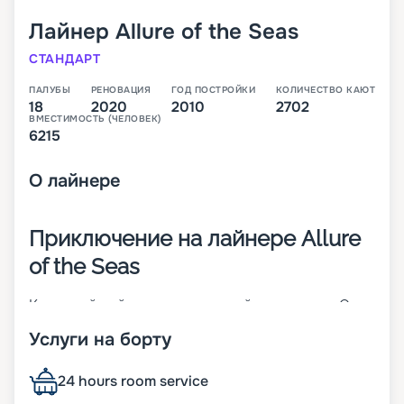
Лайнер
Allure of the Seas
СТАНДАРТ
ПАЛУБЫ
РЕНОВАЦИЯ
ГОД ПОСТРОЙКИ
КОЛИЧЕСТВО КАЮТ
18
2020
2010
2702
ВМЕСТИМОСТЬ (ЧЕЛОВЕК)
6215
О
лайнере
Приключение на лайнере Allure
of the Seas
Круизный лайнер, построенный в 2010 году. Он
прошел модернизацию в 2020 году. Является
Услуги на борту
частью класса Oasis-class – самого крупного
класса судов в мире. Корабль имеет длину 362
метра, а ширину 66 метров. В распоряжении
24 hours room service
гостей 18 палуб, на которых расположено 2742