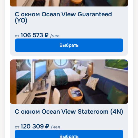
С окном Ocean View Guaranteed
(YO)
106 573
₽
от
/чел
Выбрать
С окном Ocean View Stateroom (4N)
120 309
₽
от
/чел
Выбрать