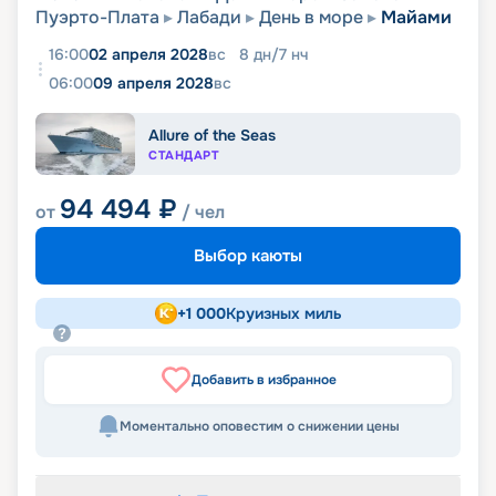
Пуэрто-Плата
Лабади
День в море
Майами
16:00
02 апреля 2028
вс
8
дн
/
7
нч
06:00
09 апреля 2028
вс
Allure of the Seas
СТАНДАРТ
94 494
₽
от
/ чел
Выбор каюты
+
1 000
Круизных миль
Добавить в избранное
Моментально оповестим о снижении цены