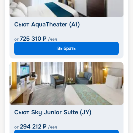
Сьют AquaTheater (A1)
725 310
₽
от
/чел
Выбрать
Сьют Sky Junior Suite (JY)
294 212
₽
от
/чел