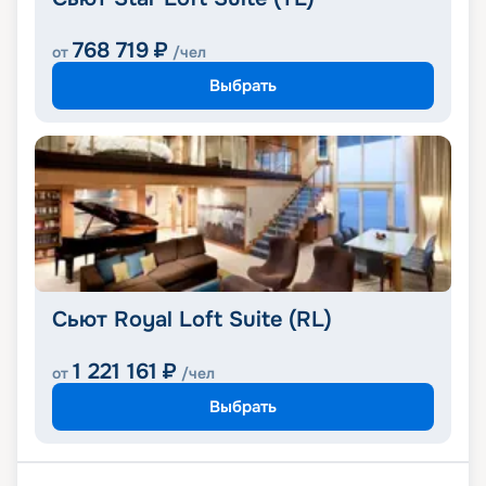
768 719
₽
от
/чел
Выбрать
Сьют Royal Loft Suite (RL)
1 221 161
₽
от
/чел
Выбрать