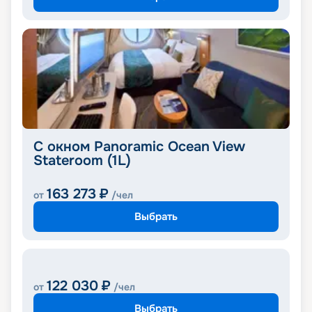
С окном Panoramic Ocean View
Stateroom (1L)
163 273
₽
от
/чел
Выбрать
122 030
₽
от
/чел
Выбрать