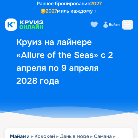
Раннее бронирование
2027
2027
миль каждому
Описание
Выбор кают
Маршрут и экск
Войти
Круиз на лайнере
«Allure of the Seas» с 2
апреля по 9 апреля
2028 года
Майами
Кококей
День в море
Самана