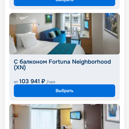
С балконом Fortuna Neighborhood
(XN)
103 941
₽
от
/чел
Выбрать