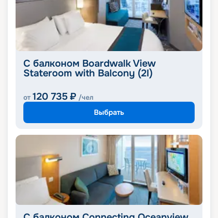
С балконом Boardwalk View
Stateroom with Balcony (2I)
120 735
₽
от
/чел
Выбрать
С балконом Connecting Oceanview