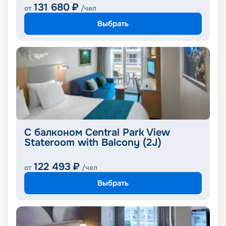
131 680
₽
от
/чел
Выбрать
С балконом Central Park View
Stateroom with Balcony (2J)
122 493
₽
от
/чел
Выбрать