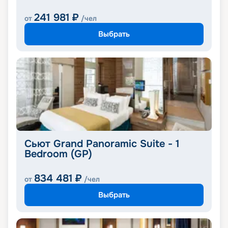
241 981
₽
от
/чел
Выбрать
Сьют Grand Panoramic Suite - 1
Bedroom (GP)
834 481
₽
от
/чел
Выбрать