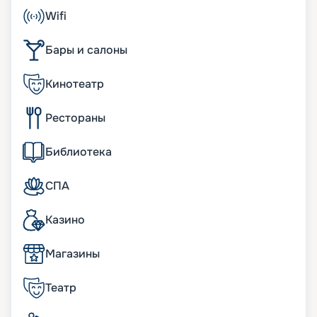
каюты с возможным размещением 6780
Wifi
пассажиров. На борту лайнера есть:
• театр под открытым небом, который порадует
Бары и салоны
видовыми шоу и акробатическими
выступлениями;
• парк под отрытым небом, где можно увидеть
Кинотеатр
красивые растения;
• симулятор серфинга для любителей
Рестораны
экстремальных приключений;
• развлекательная зона с аттракционами, где
понравится проводить время взрослым и детям.
Библиотека
Также множество других развлекательных
мероприятий и услуг.
СПА
Развлечения на борту
Казино
Одна из ярких особенностей лайнера включает
широкую конструкцию в целых 65 метров. Она
Магазины
создает просторную площадь для отдыха и
развлечений пассажиров. Например,
Театр
«Променад» и «Центральный парк» с живыми
растениями и деревьями.