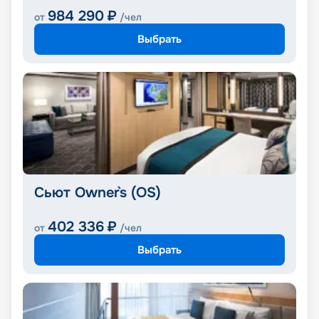
984 290
₽
от
/чел
Выбрать
Сьют Owner`s (OS)
402 336
₽
от
/чел
Выбрать