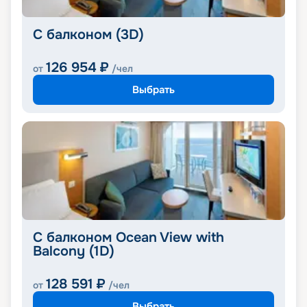
С балконом (3D)
126 954
₽
от
/чел
Выбрать
С балконом Ocean View with
Balcony (1D)
128 591
₽
от
/чел
Выбрать