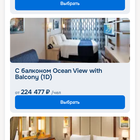
Выбрать
С балконом Ocean View with
Balcony (1D)
224 477
₽
от
/чел
Выбрать