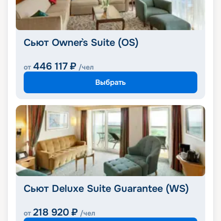
Сьют Owner`s Suite (OS)
446 117
₽
от
/чел
Выбрать
Сьют Deluxe Suite Guarantee (WS)
218 920
₽
от
/чел