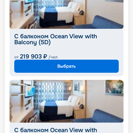
С балконом Ocean View with
Balcony (5D)
219 903
₽
от
/чел
Выбрать
С балконом Ocean View with