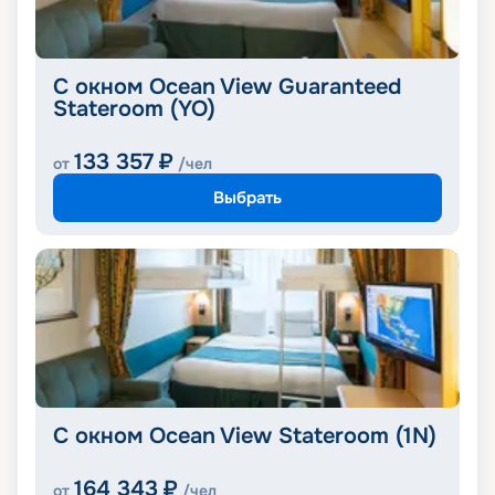
С окном Ocean View Guaranteed
Stateroom (YO)
133 357
₽
от
/чел
Выбрать
С окном Ocean View Stateroom (1N)
164 343
₽
от
/чел