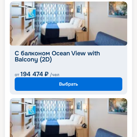
С балконом Ocean View with
Balcony (2D)
194 474
₽
от
/чел
Выбрать