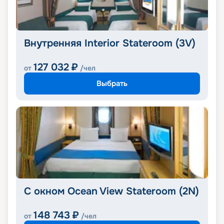
Внутренняя Interior Stateroom (3V)
127 032
₽
от
/чел
Выбрать
С окном Ocean View Stateroom (2N)
148 743
₽
от
/чел