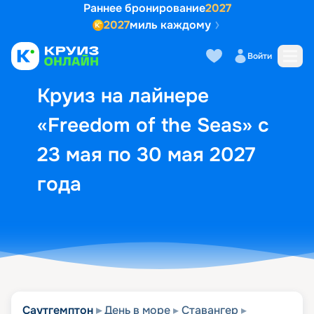
Раннее бронирование
2027
2027
миль каждому
Описание
Выбор кают
Маршрут и экск
Войти
Круиз на лайнере
«Freedom of the Seas» с
23 мая по 30 мая 2027
года
Саутгемптон
День в море
Ставангер