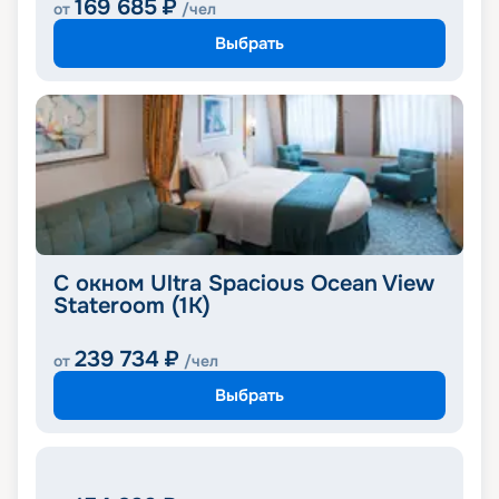
169 685
₽
от
/чел
Выбрать
С окном Ultra Spacious Ocean View
Stateroom (1K)
239 734
₽
от
/чел
Выбрать