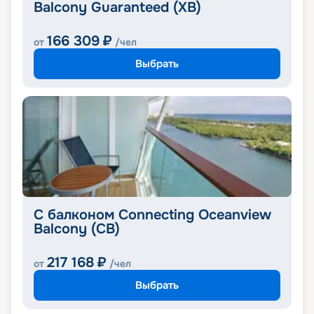
Balcony Guaranteed (XB)
166 309
₽
от
/чел
Выбрать
С балконом Connecting Oceanview
Balcony (CB)
217 168
₽
от
/чел
Выбрать