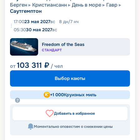
Берген
Кристиансанн
День в море
Гавр
Саутгемптон
17:00
23 мая 2027
вс
8
дн
/
7
нч
05:30
30 мая 2027
вс
Freedom of the Seas
СТАНДАРТ
103 311
₽
от
/ чел
Выбор каюты
+
1 000
Круизных миль
Добавить в избранное
Моментально оповестим о снижении цены