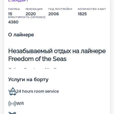
СТАНДАРТ
ПАЛУБЫ
РЕНОВАЦИЯ
ГОД ПОСТРОЙКИ
КОЛИЧЕСТВО КАЮТ
15
2020
2006
1825
ВМЕСТИМОСТЬ (ЧЕЛОВЕК)
4380
О
лайнере
Незабываемый отдых на лайнере
Freedom of the Seas
Лайнер Freedom of the Seas – легендарное
судно, которое принадлежит компании Royal
Услуги на борту
Caribbean International. Оно было построено в
2006-м, а в 2020 году проведена его
модернизация. Его суда-близнецы –
24 hours room service
Independence of the Seas и Liberty of the Seas.
Основные характеристики лайнера:
Wifi
• ширина – 56 м;
• длина – 339 м;