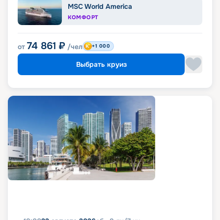
MSC World America
КОМФОРТ
74 861
₽
от
/чел
+1 000
Выбрать круиз