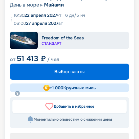
День в море
Майами
16:30
22 апреля 2027
чт
6
дн
/
5
нч
06:00
27 апреля 2027
вт
Freedom of the Seas
СТАНДАРТ
51 413
₽
от
/ чел
Выбор каюты
+
1 000
Круизных миль
Добавить в избранное
Моментально оповестим о снижении цены