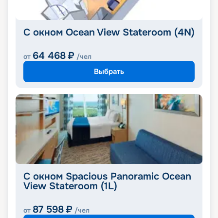
С окном Ocean View Stateroom (4N)
64 468
₽
от
/чел
Выбрать
С окном Spacious Panoramic Ocean
View Stateroom (1L)
87 598
₽
от
/чел