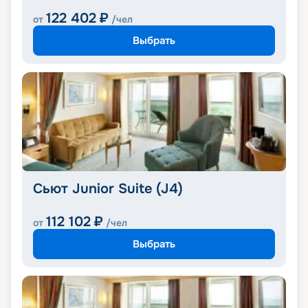
122 402
₽
от
/чел
Выбрать
Сьют Junior Suite (J4)
112 102
₽
от
/чел
Выбрать