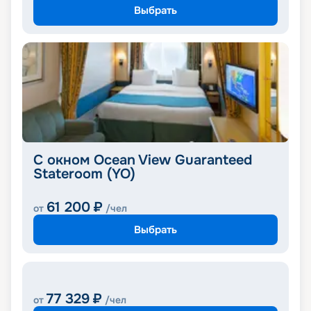
Выбрать
С окном Ocean View Guaranteed
Stateroom (YO)
61 200
₽
от
/чел
Выбрать
77 329
₽
от
/чел