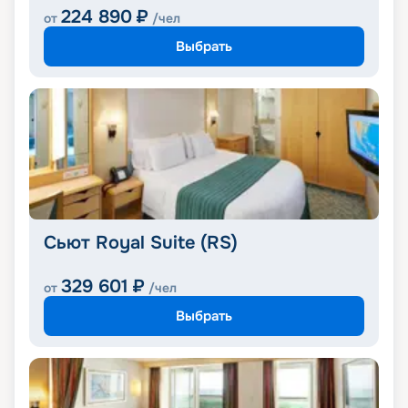
224 890
₽
от
/чел
Выбрать
Сьют Royal Suite (RS)
329 601
₽
от
/чел
Выбрать