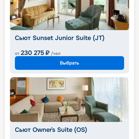
Сьют Sunset Junior Suite (JT)
230 275
₽
от
/чел
Выбрать
Сьют Owner`s Suite (OS)