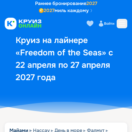
Раннее бронирование
2027
2027
миль каждому
Описание
Выбор кают
Маршрут и экск
Войти
Круиз на лайнере
«Freedom of the Seas» с
22 апреля по 27 апреля
2027 года
Майами
Нассау
День в море
Фалмут