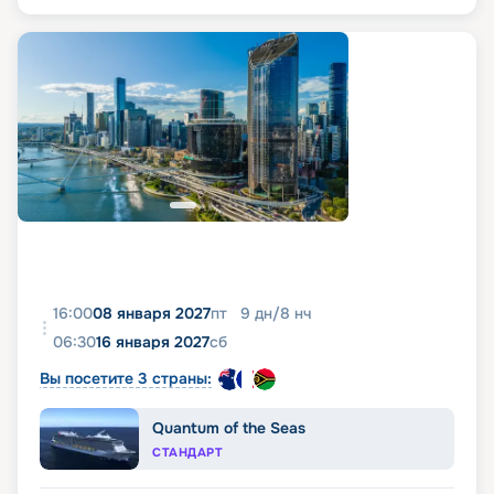
16:00
08 января 2027
пт
9
дн
/
8
нч
06:30
16 января 2027
сб
Вы посетите 3 страны:
Quantum of the Seas
СТАНДАРТ