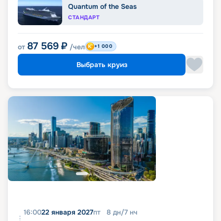
Quantum of the Seas
СТАНДАРТ
87 569
₽
от
/чел
+1 000
Выбрать круиз
16:00
22 января 2027
пт
8
дн
/
7
нч