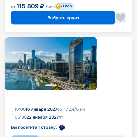
115 809
₽
от
/чел
+1 000
Выбрать круиз
16:00
16 января 2027
сб
7
дн
/
6
нч
06:30
22 января 2027
пт
Вы посетите 1 страну: