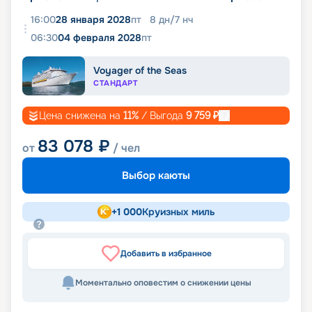
16:00
28 января 2028
пт
8
дн
/
7
нч
06:30
04 февраля 2028
пт
Voyager of the Seas
СТАНДАРТ
Цена снижена на
11
%
/ Выгода
9 759
₽
83 078
₽
от
/ чел
Выбор каюты
+
1 000
Круизных миль
Добавить в избранное
Моментально оповестим о снижении цены