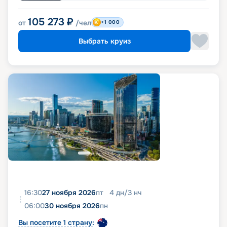
105 273
₽
от
/чел
+1 000
Выбрать круиз
16:30
27 ноября 2026
пт
4
дн
/
3
нч
06:00
30 ноября 2026
пн
Вы посетите 1 страну: