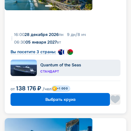
16:00
28 декабря 2026
пн
9
дн
/
8
нч
06:30
05 января 2027
вт
Вы посетите 3 страны:
Quantum of the Seas
СТАНДАРТ
138 176
₽
от
/чел
+1 000
Выбрать круиз