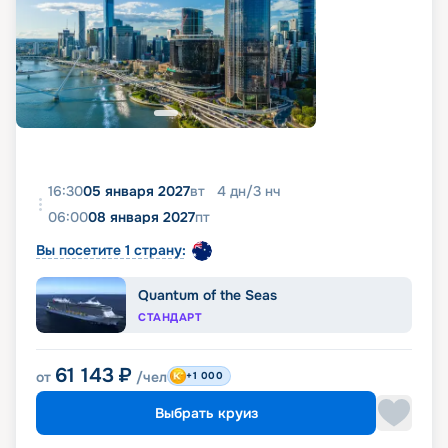
16:30
05 января 2027
вт
4
дн
/
3
нч
06:00
08 января 2027
пт
Вы посетите 1 страну:
Quantum of the Seas
СТАНДАРТ
61 143
₽
от
/чел
+1 000
Выбрать круиз