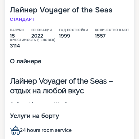
Лайнер
Voyager of the Seas
СТАНДАРТ
ПАЛУБЫ
РЕНОВАЦИЯ
ГОД ПОСТРОЙКИ
КОЛИЧЕСТВО КАЮТ
15
2022
1999
1557
ВМЕСТИМОСТЬ (ЧЕЛОВЕК)
3114
О
лайнере
Лайнер Voyager of the Seas –
отдых на любой вкус
Лайнер Voyager of the Seas – родоначальник
своего класса, который был построен в 1999
Услуги на борту
году в Финляндии. На момент спуска на воду он
был крупнейшим круизным кораблем в мире. На
нем впервые появился крытый куполом
24 hours room service
променад протяженностью 3/4 длины судна.