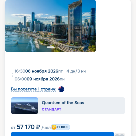
16:30
06 ноября 2026
пт
4
дн
/
3
нч
06:00
09 ноября 2026
пн
Вы посетите 1 страну:
Quantum of the Seas
СТАНДАРТ
57 170
₽
от
/чел
+1 000