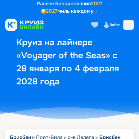
Раннее бронирование
2027
2027
миль каждому
Описание
Выбор кают
Маршрут и экск
Войти
Круиз на лайнере
«Voyager of the Seas» с
28 января по 4 февраля
2028 года
Брисбен
Порт-Вила
о-в Лелепа
Брисбен