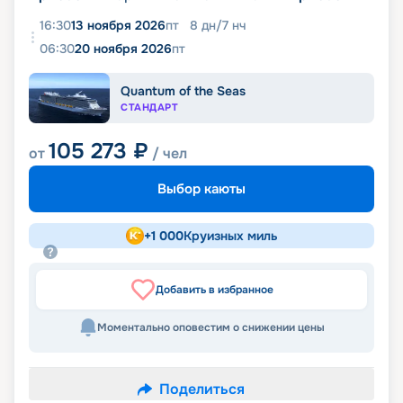
16:30
13 ноября 2026
пт
8
дн
/
7
нч
06:30
20 ноября 2026
пт
Quantum of the Seas
СТАНДАРТ
105 273
₽
от
/ чел
Выбор каюты
+
1 000
Круизных миль
Добавить в избранное
Моментально оповестим о снижении цены
Поделиться