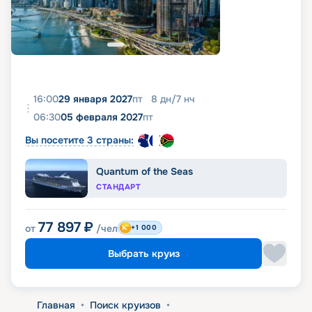
16:00
29 января 2027
пт
8
дн
/
7
нч
06:30
05 февраля 2027
пт
Вы посетите 3 страны:
Quantum of the Seas
СТАНДАРТ
77 897
₽
от
/чел
+1 000
Выбрать круиз
Главная
•
Поиск круизов
•