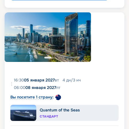
16:30
05 января 2027
вт
4
дн
/
3
нч
06:00
08 января 2027
пт
Вы посетите 1 страну:
Quantum of the Seas
СТАНДАРТ