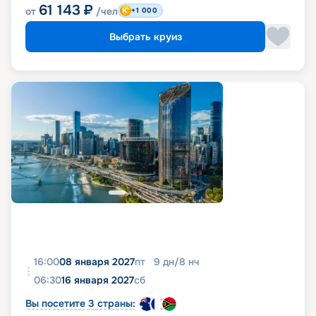
61 143
₽
от
/чел
+1 000
Выбрать круиз
16:00
08 января 2027
пт
9
дн
/
8
нч
06:30
16 января 2027
сб
Вы посетите 3 страны: