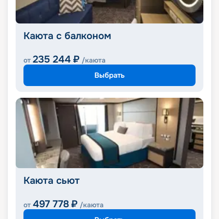
Каюта с балконом
235 244
₽
от
/каюта
Выбрать
Каюта сьют
497 778
₽
от
/каюта