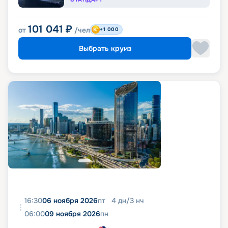
101 041
₽
от
/чел
+1 000
Выбрать круиз
16:30
06 ноября 2026
пт
4
дн
/
3
нч
06:00
09 ноября 2026
пн