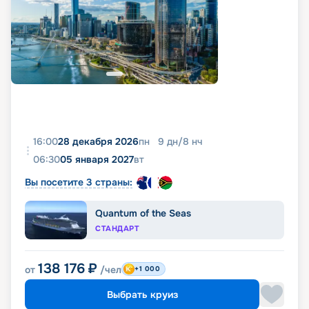
16:00
28 декабря 2026
пн
9
дн
/
8
нч
06:30
05 января 2027
вт
Вы посетите 3 страны:
Quantum of the Seas
СТАНДАРТ
138 176
₽
от
/чел
+1 000
Выбрать круиз