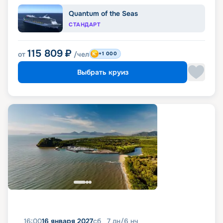
Quantum of the Seas
СТАНДАРТ
115 809
₽
от
/чел
+1 000
Выбрать круиз
16:00
16 января 2027
сб
7
дн
/
6
нч