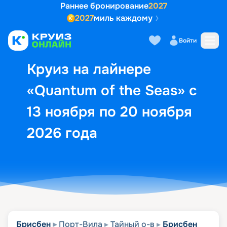
Раннее бронирование
2027
2027
миль каждому
Описание
Выбор кают
Маршрут и экск
Войти
Круиз на лайнере
«Quantum of the Seas» с
13 ноября по 20 ноября
2026 года
Брисбен
Порт-Вила
Тайный о-в
Брисбен