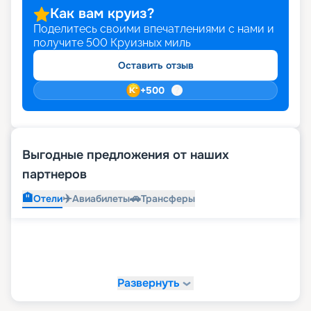
прямо на этой странице сайта.
Как вам круиз?
Поделитесь своими впечатлениями с нами и
получите
500
Круизных миль
Оставить отзыв
+
500
Выгодные предложения от наших
партнеров
🏨
✈️
🚗
Отели
Авиабилеты
Трансферы
Развернуть