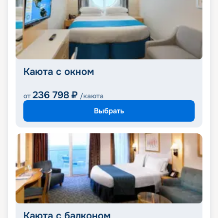
Каюта с окном
236 798
₽
от
/каюта
Выбрать
Каюта с балконом