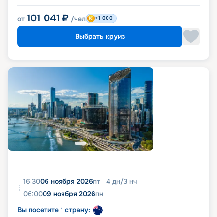
101 041
₽
от
/чел
+1 000
Выбрать круиз
16:30
06 ноября 2026
пт
4
дн
/
3
нч
06:00
09 ноября 2026
пн
Вы посетите 1 страну: