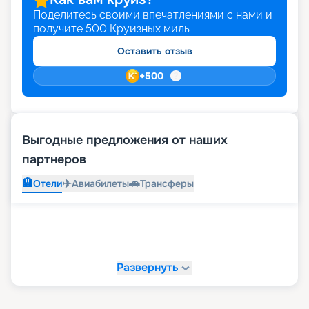
Поделитесь своими впечатлениями с нами и
получите
500
Круизных миль
Оставить отзыв
+
500
Выгодные предложения от наших
партнеров
🏨
✈️
🚗
Отели
Авиабилеты
Трансферы
Развернуть