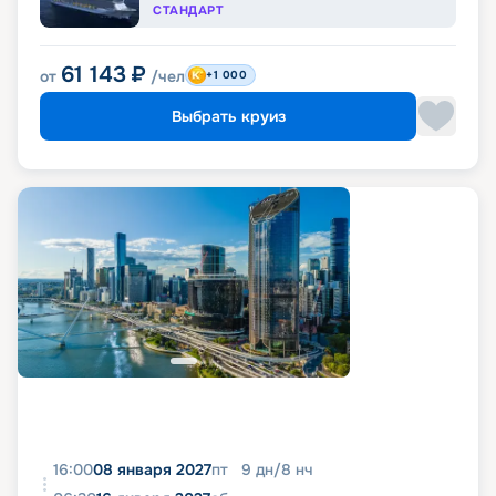
СТАНДАРТ
61 143
₽
от
/чел
+1 000
Выбрать круиз
16:00
08 января 2027
пт
9
дн
/
8
нч