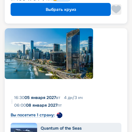
Выбрать круиз
16:30
05 января 2027
вт
4
дн
/
3
нч
06:00
08 января 2027
пт
Вы посетите 1 страну:
Quantum of the Seas