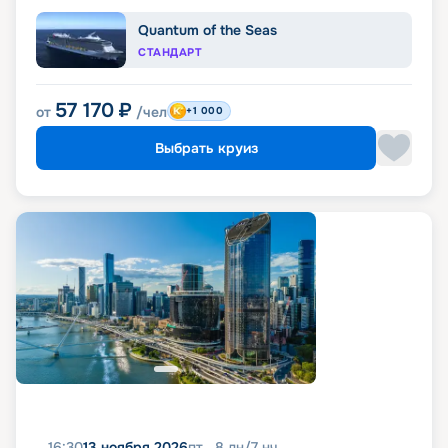
Quantum of the Seas
СТАНДАРТ
57 170
₽
от
/чел
+1 000
Выбрать круиз
16:30
13 ноября 2026
пт
8
дн
/
7
нч