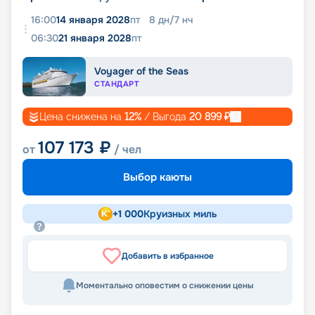
16:00
14 января 2028
пт
8
дн
/
7
нч
06:30
21 января 2028
пт
Voyager of the Seas
СТАНДАРТ
Цена снижена на
12
%
/ Выгода
20 899
₽
107 173
₽
от
/ чел
Выбор каюты
+
1 000
Круизных миль
Добавить в избранное
Моментально оповестим о снижении цены