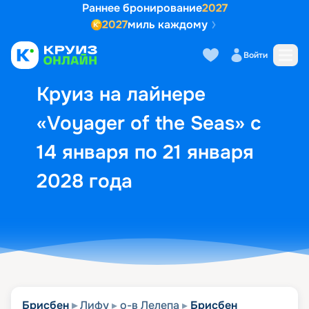
Раннее бронирование
2027
2027
миль каждому
Описание
Выбор кают
Маршрут и экск
Войти
Круиз на лайнере
«Voyager of the Seas» с
14 января по 21 января
2028 года
Брисбен
Лифу
о-в Лелепа
Брисбен