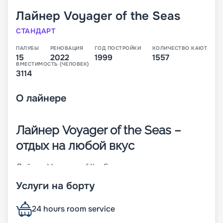
Лайнер
Voyager of the Seas
СТАНДАРТ
ПАЛУБЫ
РЕНОВАЦИЯ
ГОД ПОСТРОЙКИ
КОЛИЧЕСТВО КАЮТ
15
2022
1999
1557
ВМЕСТИМОСТЬ (ЧЕЛОВЕК)
3114
О
лайнере
Лайнер Voyager of the Seas –
отдых на любой вкус
Лайнер Voyager of the Seas – родоначальник
своего класса, который был построен в 1999
Услуги на борту
году в Финляндии. На момент спуска на воду он
был крупнейшим круизным кораблем в мире. На
нем впервые появился крытый куполом
24 hours room service
променад протяженностью 3/4 длины судна.