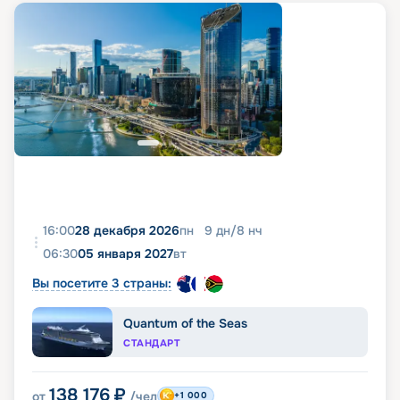
16:00
28 декабря 2026
пн
9
дн
/
8
нч
06:30
05 января 2027
вт
Вы посетите 3 страны:
Quantum of the Seas
СТАНДАРТ
138 176
₽
от
/чел
+1 000