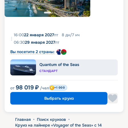
16:00
22 января 2027
пт
8
дн
/
7
нч
06:30
29 января 2027
пт
Вы посетите 2 страны:
Quantum of the Seas
СТАНДАРТ
98 019
₽
от
/чел
+1 000
Выбрать круиз
Главная
•
Поиск круизов
•
Круиз на лайнере «Voyager of the Seas» с 14