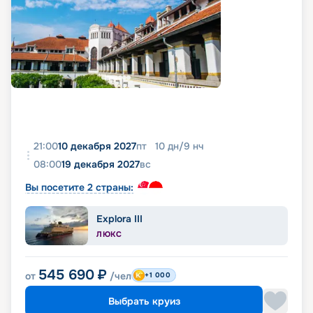
21:00
10 декабря 2027
пт
10
дн
/
9
нч
08:00
19 декабря 2027
вс
Вы посетите 2 страны:
Explora III
ЛЮКС
545 690
₽
от
/чел
+1 000
Выбрать круиз