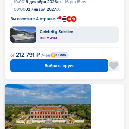
19:00
18 декабря 2026
пт
16
дн
/
15
нч
08:00
02 января 2027
сб
Вы посетите 4 страны:
Celebrity Solstice
ПРЕМИУМ
212 791
₽
от
/чел
+1 000
Выбрать круиз