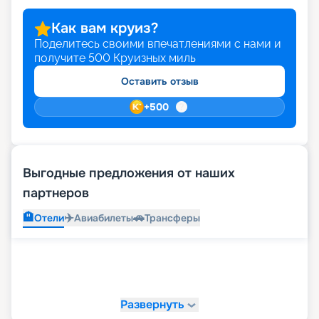
стоимость путешествия. Бронируйте круиз
прямо на этой странице сайта.
Как вам круиз?
Поделитесь своими впечатлениями с нами и
получите
500
Круизных миль
Оставить отзыв
+
500
Выгодные предложения от наших
партнеров
🏨
✈️
🚗
Отели
Авиабилеты
Трансферы
Развернуть