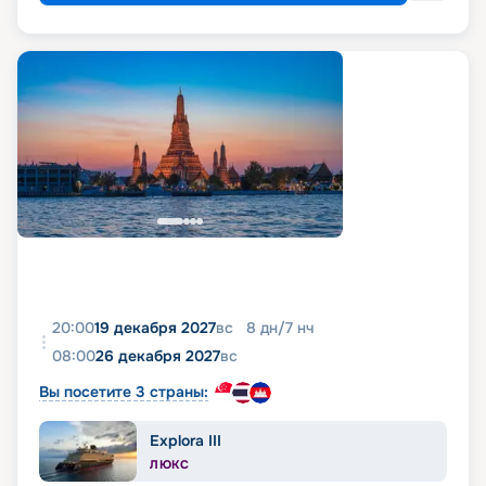
20:00
19 декабря 2027
вс
8
дн
/
7
нч
08:00
26 декабря 2027
вс
Вы посетите 3 страны:
Explora III
ЛЮКС