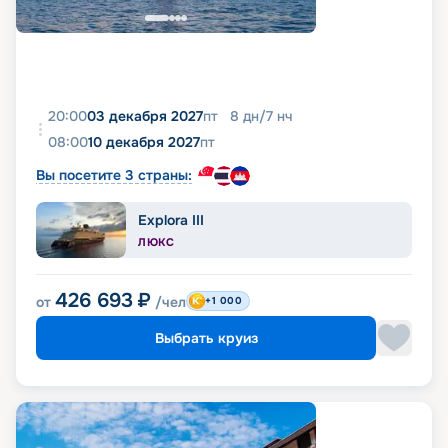
20:00
03 декабря 2027
пт
8
дн
/
7
нч
08:00
10 декабря 2027
пт
Вы посетите 3 страны:
Explora III
ЛЮКС
426 693
₽
от
/чел
+1 000
Выбрать круиз