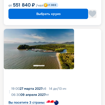
551 840
₽
от
/чел
+1 000
Выбрать круиз
19:00
27 марта 2027
сб
14
дн
/
13
нч
06:30
09 апреля 2027
пт
Вы посетите 3 страны: