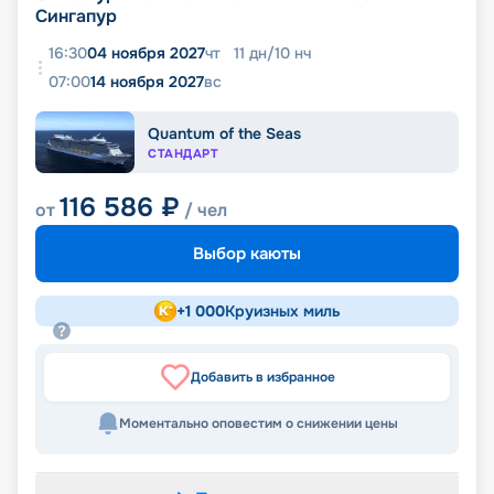
Сингапур
16:30
04 ноября 2027
чт
11
дн
/
10
нч
07:00
14 ноября 2027
вс
Quantum of the Seas
СТАНДАРТ
116 586
₽
от
/ чел
Выбор каюты
+
1 000
Круизных миль
Добавить в избранное
Моментально оповестим о снижении цены