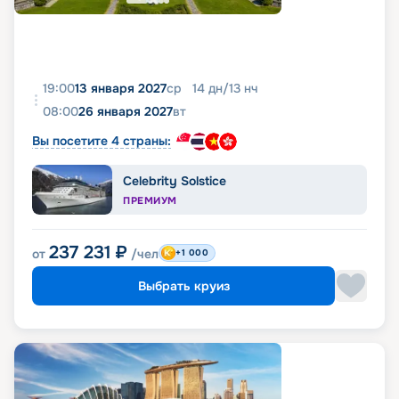
19:00
13 января 2027
ср
14
дн
/
13
нч
08:00
26 января 2027
вт
Вы посетите 4 страны:
Celebrity Solstice
ПРЕМИУМ
237 231
₽
от
/чел
+1 000
Выбрать круиз