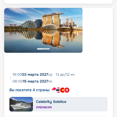
19:00
03 марта 2027
ср
13
дн
/
12
нч
06:00
15 марта 2027
пн
Вы посетите 4 страны:
Celebrity Solstice
ПРЕМИУМ