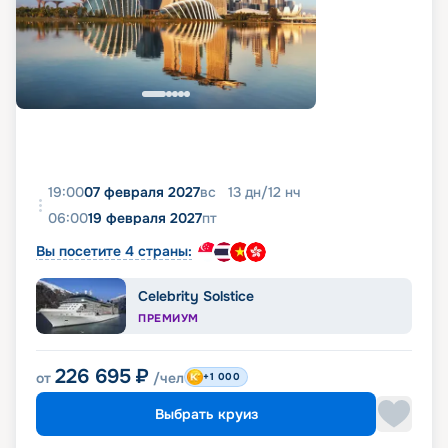
19:00
07 февраля 2027
вс
13
дн
/
12
нч
06:00
19 февраля 2027
пт
Вы посетите 4 страны:
Celebrity Solstice
ПРЕМИУМ
226 695
₽
от
/чел
+1 000
Выбрать круиз