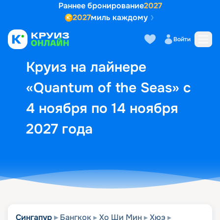
Раннее бронирование
2027
2027
миль каждому
Описание
Выбор кают
Маршрут и экск
Войти
Круиз на лайнере
«Quantum of the Seas» с
4 ноября по 14 ноября
2027 года
Сингапур
Бангкок
Хо Ши Мин
Хюэ