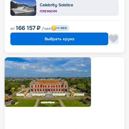
Celebrity Solstice
ПРЕМИУМ
166 157
₽
от
/чел
+1 000
Выбрать круиз