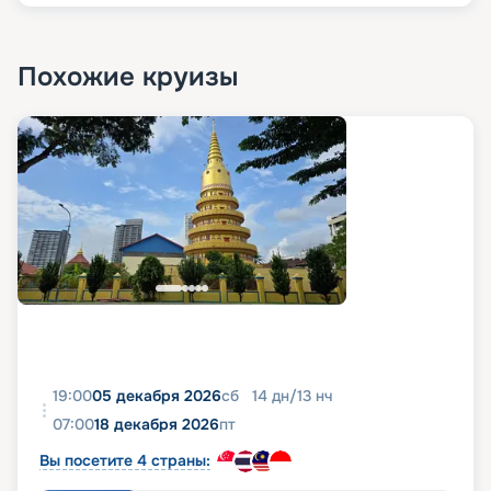
Похожие круизы
19:00
05 декабря 2026
сб
14
дн
/
13
нч
07:00
18 декабря 2026
пт
Вы посетите 4 страны: