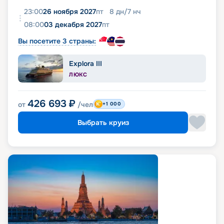
23:00
26 ноября 2027
пт
8
дн
/
7
нч
08:00
03 декабря 2027
пт
Вы посетите 3 страны:
Explora III
ЛЮКС
426 693
₽
от
/чел
+1 000
Выбрать круиз