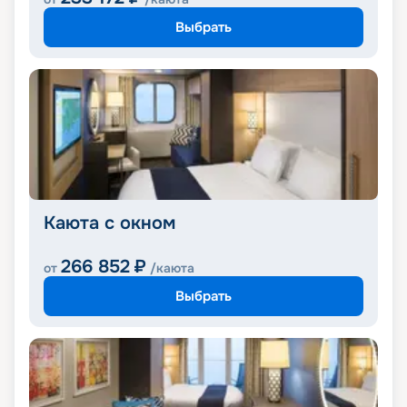
Выбрать
Каюта с окном
266 852
₽
от
/каюта
Выбрать