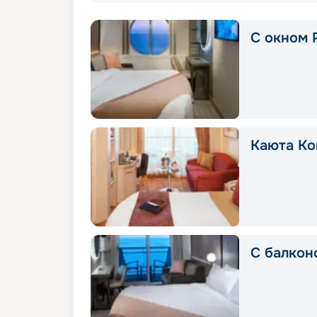
С окном P
Каюта Ко
С балконо