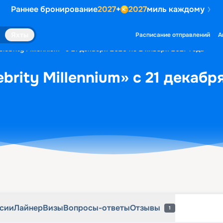
Раннее бронирование
2027
+
2027
миль каждому
рсии
Лайнер
Визы
Вопросы-ответы
Отзывы
1
Яхты
Расписание отправлений
А
lebrity Millennium» с 21 декабря 2026 по 2 января 2027 года
brity Millennium» с 21 декабр
рсии
Лайнер
Визы
Вопросы-ответы
Отзывы
1