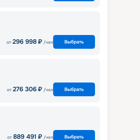
296 998
₽
Выбрать
от
/чел
276 306
₽
Выбрать
от
/чел
889 491
₽
Выбрать
от
/чел