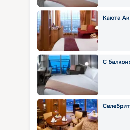
Каюта Ак
С балконо
Селебрит