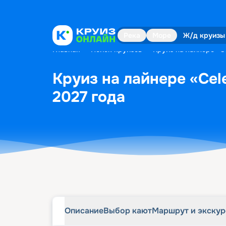
Описание
Выбор кают
Маршрут и экску
Река
Море
Ж/д круизы
Главная
•
Поиск круизов
•
Круиз на лайнере «Ce
Круиз на лайнере «Cele
2027 года
Описание
Выбор кают
Маршрут и экску