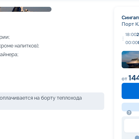
+
13
фотографий
Сингап
Порт К
18:00
2
рии;
00:00
кроме напитков);
айнера;
14
от
оплачивается на борту теплохода