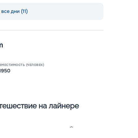
все дни (11)
m
Пишит
ВМЕСТИМОСТЬ (ЧЕЛОВЕК)
1950
тешествие на лайнере
 в 2019-м прошел реновацию. Судно класса
н приглашает на свой борт 2138