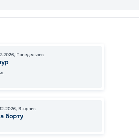
Сингап
Порт К
18:00
2
12.2026
,
Понедельник
пур
00:00
ИЕ
14
от
.12.2026
,
Вторник
а борту