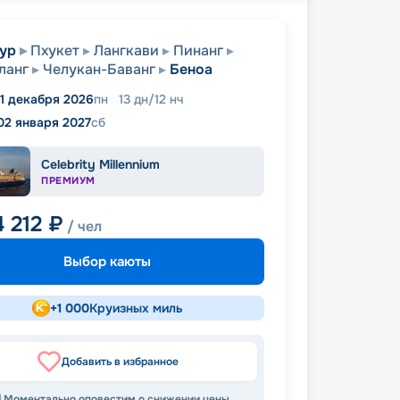
ур
Пхукет
Лангкави
Пинанг
ланг
Челукан-Баванг
Беноа
1 декабря 2026
пн
13
дн
/
12
нч
02 января 2027
сб
Celebrity Millennium
ПРЕМИУМ
4 212
₽
/ чел
Выбор каюты
+
1 000
Круизных миль
Добавить в избранное
Моментально оповестим о снижении цены