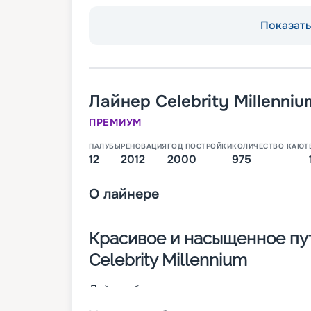
Показать 
Лайнер
Celebrity Millenniu
ПРЕМИУМ
ПАЛУБЫ
РЕНОВАЦИЯ
ГОД ПОСТРОЙКИ
КОЛИЧЕСТВО КАЮТ
12
2012
2000
975
О
лайнере
Красивое и насыщенное пу
Celebrity Millennium
Лайнер был построен в 2000 году, а уже
Millennium с водоизмещением 91 000 тон