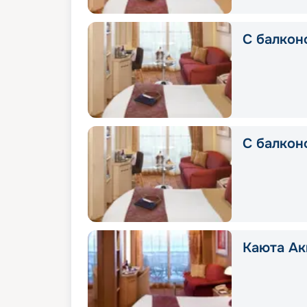
С балконо
С балкон
Каюта Ак