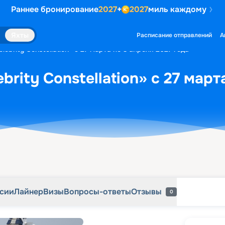
Раннее бронирование
2027
+
2027
миль каждому
рсии
Лайнер
Визы
Вопросы-ответы
Отзывы
0
Яхты
Расписание отправлений
А
lebrity Constellation» с 27 марта по 3 апреля 2027 года
brity Constellation» с 27 март
рсии
Лайнер
Визы
Вопросы-ответы
Отзывы
0