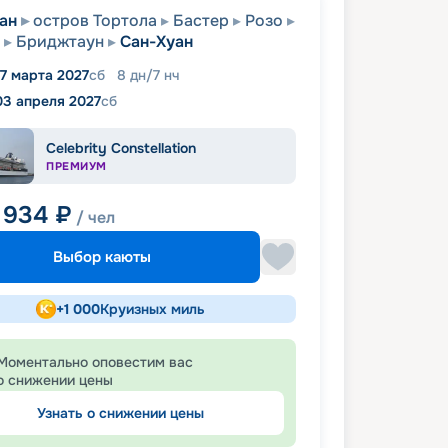
ан
остров Тортола
Бастер
Розо
Бриджтаун
Сан-Хуан
7 марта 2027
сб
8
дн
/
7
нч
03 апреля 2027
сб
Celebrity Constellation
ПРЕМИУМ
 934
₽
/ чел
Выбор каюты
+
1 000
Круизных миль
Моментально оповестим вас
о снижении цены
Узнать о снижении цены