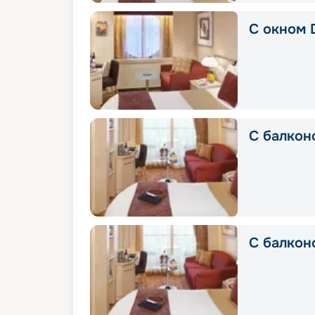
С окном 
С балкон
С балконо