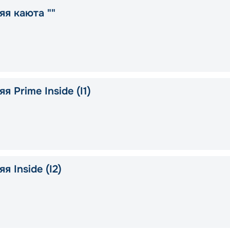
яя каюта ""
я Prime Inside (I1)
я Inside (I2)