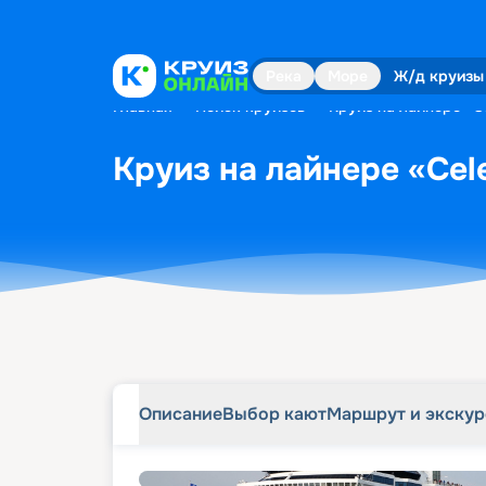
Описание
Выбор кают
Маршрут и экску
Река
Море
Ж/д круизы
Главная
•
Поиск круизов
•
Круиз на лайнере «Ce
Круиз на лайнере «Cele
Описание
Выбор кают
Маршрут и экску