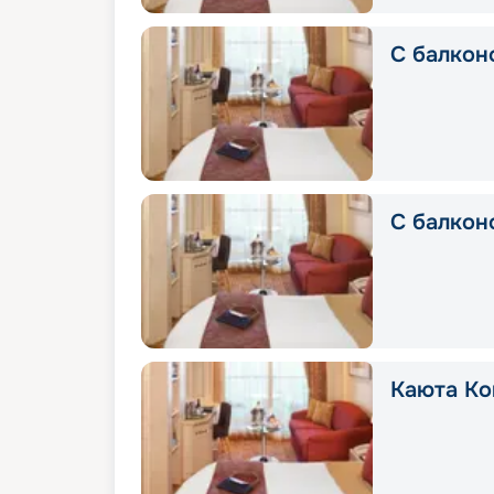
С балкон
С балконо
Каюта Ко