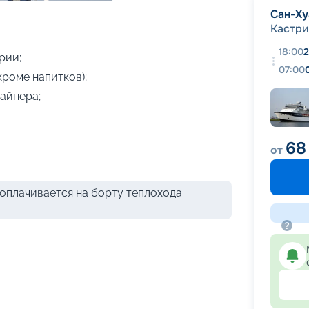
+
7
фотографий
Сан-Ху
Кастри
18:00
2
рии;
07:00
кроме напитков);
айнера;
68
от
оплачивается на борту теплохода