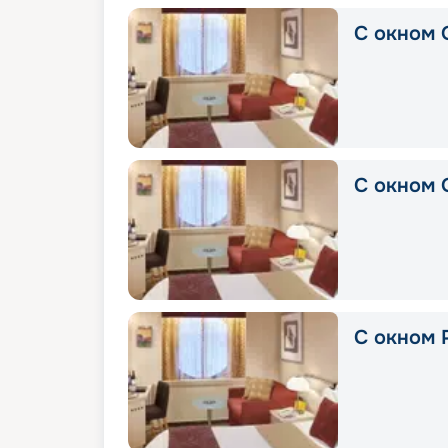
С окном 
С окном 
С окном P