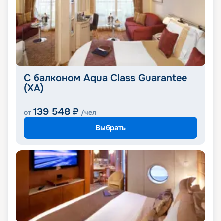
С балконом Aqua Class Guarantee
(XA)
139 548
₽
от
/чел
Выбрать