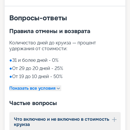
насладиться высочайшим сервисом можно уже
сейчас. Достаточно купить понравившийся тур
Вопросы-ответы
на 12-палубном красавце Celebrity Constellation
посредством сервиса «Круиз.онлайн». Здесь
можно приобрести путевку в незабываемое
Правила отмены и возврата
путешествие по выгодным ценам в полной
уверенности в безупречном результате.
Количество дней до круиза — процент
удержания от стоимости:
●
31 и более дней - 0%
●
От 29 до 20 дней - 25%
●
От 19 до 10 дней - 50%
Показать все условия
Частые вопросы
Что включено и не включено в стоимость
круиза