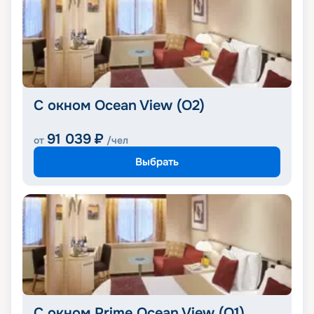
С окном Ocean View (O2)
91 039
₽
от
/чел
Выбрать
С окном Prime Ocean View (O1)