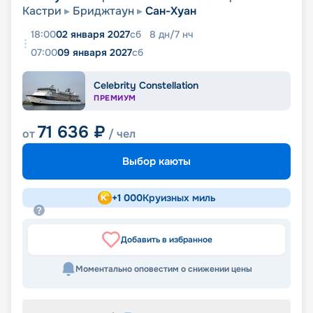
Кастри
Бриджтаун
Сан-Хуан
18:00
02 января 2027
сб
8
дн
/
7
нч
07:00
09 января 2027
сб
Celebrity Constellation
ПРЕМИУМ
71 636
₽
от
/ чел
Выбор каюты
+
1 000
Круизных миль
Добавить в избранное
Моментально оповестим о снижении цены