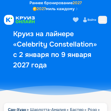
Раннее бронирование
2027
2027
миль каждому
Описание
Выбор кают
Маршрут и экск
Войти
Круиз на лайнере
«Celebrity Constellation»
с 2 января по 9 января
2027 года
Сан-Хуан
Шарлотта-Амалия
Бастер
Розо