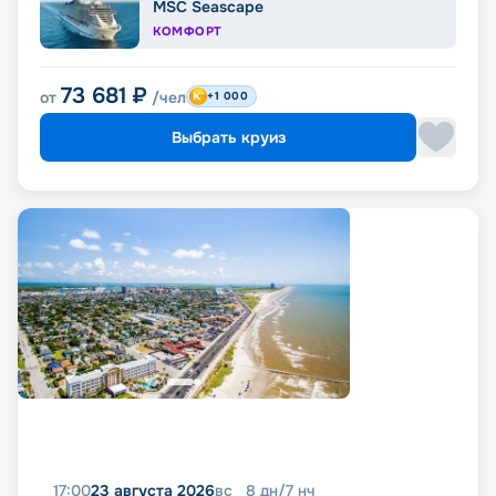
MSC Seascape
КОМФОРТ
73 681
₽
от
/чел
+1 000
Выбрать круиз
17:00
23 августа 2026
вс
8
дн
/
7
нч