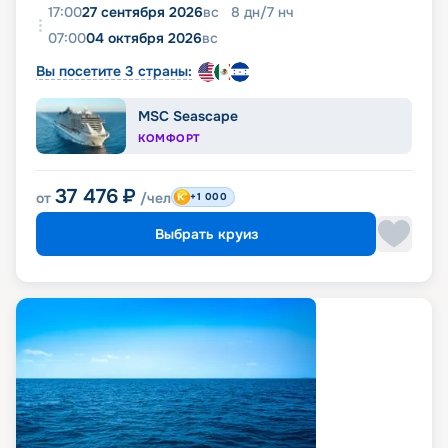
17:00
27 сентября 2026
вс
8
дн
/
7
нч
07:00
04 октября 2026
вс
Вы посетите 3 страны:
MSC Seascape
КОМФОРТ
37 476
₽
от
/чел
+1 000
Выбрать круиз