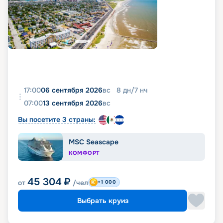
17:00
06 сентября 2026
вс
8
дн
/
7
нч
07:00
13 сентября 2026
вс
Вы посетите 3 страны:
MSC Seascape
КОМФОРТ
45 304
₽
от
/чел
+1 000
Выбрать круиз