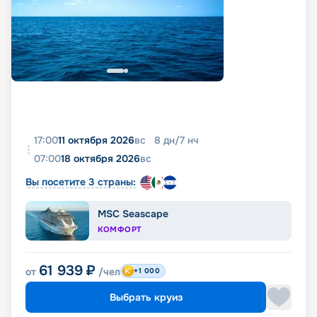
17:00
11 октября 2026
вс
8
дн
/
7
нч
07:00
18 октября 2026
вс
Вы посетите 3 страны:
MSC Seascape
КОМФОРТ
61 939
₽
от
/чел
+1 000
Выбрать круиз