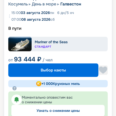
Косумель
День в море
Галвестон
15:00
03 августа 2026
пн
6
дн
/
5
нч
07:00
08 августа 2026
сб
В пути
Mariner of the Seas
СТАНДАРТ
93 444
₽
от
/ чел
Выбор каюты
+
1 000
Круизных миль
Моментально оповестим вас
о снижении цены
Узнать о снижении цены