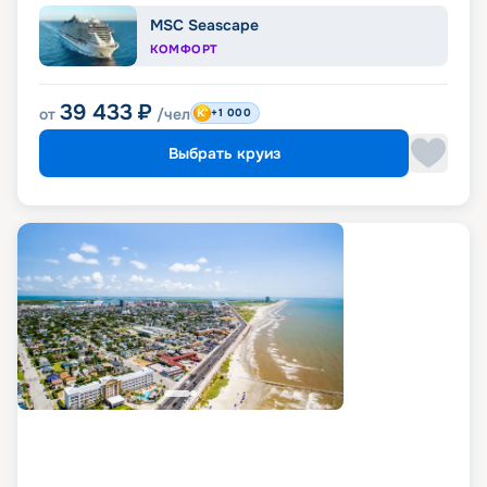
MSC Seascape
КОМФОРТ
39 433
₽
от
/чел
+1 000
Выбрать круиз