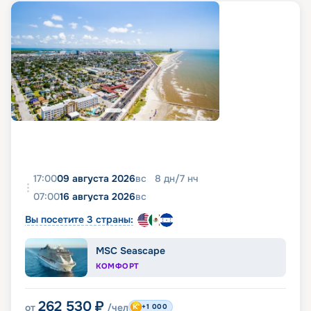
17:00
09 августа 2026
вс
8
дн
/
7
нч
07:00
16 августа 2026
вс
Вы посетите 3 страны:
MSC Seascape
КОМФОРТ
262 530
₽
от
/чел
+1 000