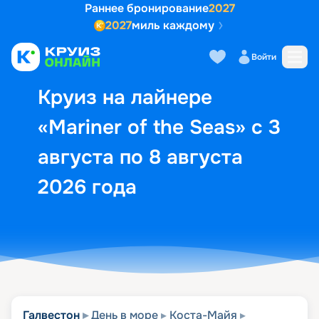
Раннее бронирование
2027
2027
миль каждому
Описание
Выбор кают
Маршрут и экск
Войти
Круиз на лайнере
«Mariner of the Seas» с 3
августа по 8 августа
2026 года
Галвестон
День в море
Коста-Майя