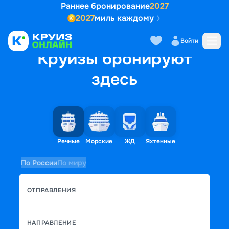
Раннее бронирование
2027
2027
миль каждому
Войти
Круизы бронируют
здесь
Речные
Морские
ЖД
Яхтенные
По России
По миру
ОТПРАВЛЕНИЯ
НАПРАВЛЕНИЕ