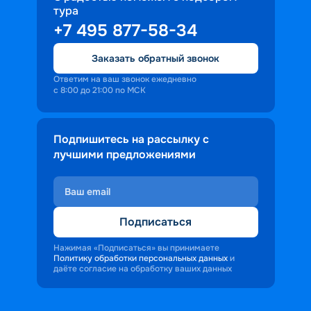
тура
доброжелательность и заинтересованность 
+7 495 877-58-34
персонала корабля в каждом госте.
Ступая на борт теплохода, пассажиры 
Заказать обратный звонок
попадают в совершенно иную атмосферу, 
где властвует тяга к приключениям и 
Ответим на ваш звонок ежедневно
с 8:00 до 21:00 по МСК
открытиям.
Подпишитесь на рассылку с
лучшими предложениями
Подписаться
Нажимая «Подписаться» вы принимаете
Политику обработки персональных данных
и
даёте согласие на обработку ваших данных