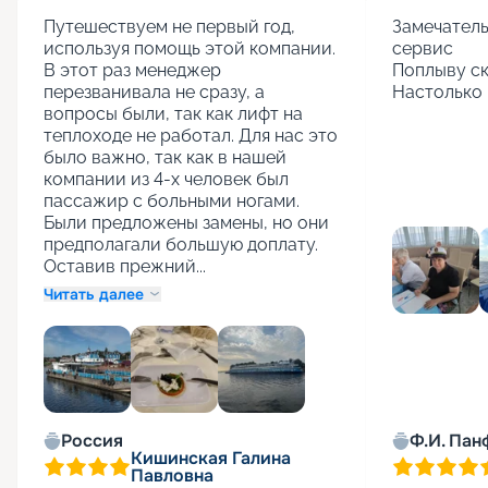
Путешествуем не первый год, 
Замечатель
используя помощь этой компании. 
сервис

В этот раз менеджер 
Поплыву ск
перезванивала не сразу, а 
Настолько 
вопросы были, так как лифт на 
теплоходе не работал. Для нас это 
было важно, так как в нашей 
компании из 4-х человек был 
пассажир с больными ногами. 
Были предложены замены, но они 
предполагали большую доплату. 
Оставив прежний...
Читать далее
+
1
Россия
Ф.И. Пан
Кишинская Галина
Павловна