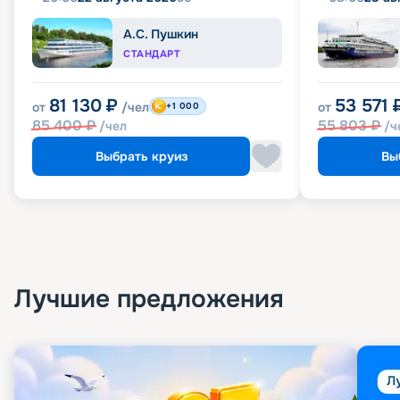
А.С. Пушкин
СТАНДАРТ
81 130
₽
53 571
от
/чел
от
+1 000
85 400
₽
55 803
₽
/чел
/ч
Выбрать круиз
Вы
Лучшие предложения