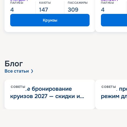
ПАЛУБЫ
КАЮТЫ
ПАССАЖИРЫ
ПАЛУБЫ
4
147
309
4
Круизы
Блог
Все статьи
СОВЕТЫ
СОВЕТЫ
Раннее бронирование
Китай пр
круизов 2027 — скидки и
режим дл
розыгрыш 100 000
конца 202
Круизных миль
значит?