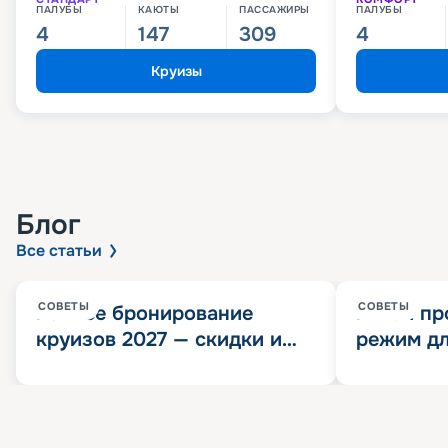
ПАЛУБЫ
КАЮТЫ
ПАССАЖИРЫ
ПАЛУБЫ
4
147
309
4
Круизы
Блог
Все статьи
СОВЕТЫ
СОВЕТЫ
Раннее бронирование
Китай пр
круизов 2027 — скидки и
режим дл
розыгрыш 100 000
конца 202
Круизных миль
значит?