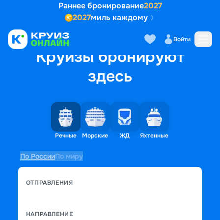
Раннее бронирование
2027
2027
миль каждому
Войти
Круизы бронируют
здесь
Речные
Морские
ЖД
Яхтенные
По России
По миру
ОТПРАВЛЕНИЯ
НАПРАВЛЕНИЕ