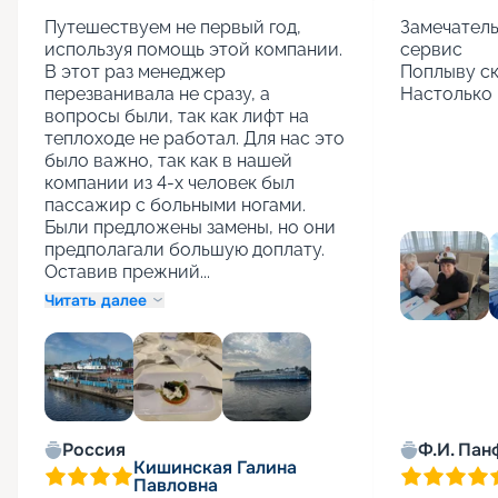
Путешествуем не первый год, 
Замечатель
используя помощь этой компании. 
сервис

В этот раз менеджер 
Поплыву ск
перезванивала не сразу, а 
Настолько 
вопросы были, так как лифт на 
теплоходе не работал. Для нас это 
было важно, так как в нашей 
компании из 4-х человек был 
пассажир с больными ногами. 
Были предложены замены, но они 
предполагали большую доплату. 
Оставив прежний...
Читать далее
+
1
Россия
Ф.И. Пан
Кишинская Галина
Павловна