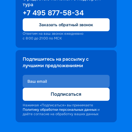
тура
доброжелательность и заинтересованность 
+7 495 877-58-34
персонала корабля в каждом госте.
Ступая на борт теплохода, пассажиры 
Заказать обратный звонок
попадают в совершенно иную атмосферу, 
где властвует тяга к приключениям и 
Ответим на ваш звонок ежедневно
с 8:00 до 21:00 по МСК
открытиям.
Подпишитесь на рассылку с
лучшими предложениями
Подписаться
Нажимая «Подписаться» вы принимаете
Политику обработки персональных данных
и
даёте согласие на обработку ваших данных