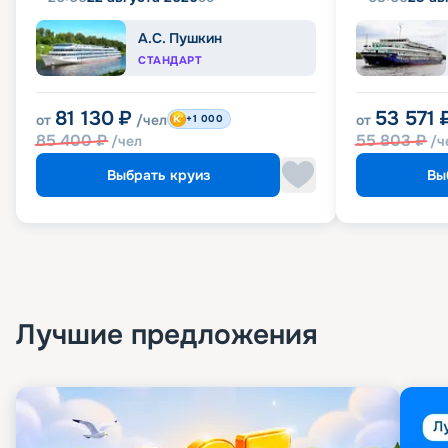
А.С. Пушкин
СТАНДАРТ
81 130
₽
53 571
от
/чел
от
+1 000
85 400
₽
55 803
₽
/чел
/ч
Выбрать круиз
Вы
Лучшие предложения