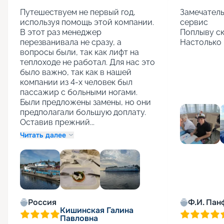
Путешествуем не первый год, 
Замечатель
используя помощь этой компании. 
сервис

В этот раз менеджер 
Поплыву ск
перезванивала не сразу, а 
Настолько 
вопросы были, так как лифт на 
теплоходе не работал. Для нас это 
было важно, так как в нашей 
компании из 4-х человек был 
пассажир с больными ногами. 
Были предложены замены, но они 
предполагали большую доплату. 
Оставив прежний...
Читать далее
+
1
Россия
Ф.И. Пан
Кишинская Галина
Павловна