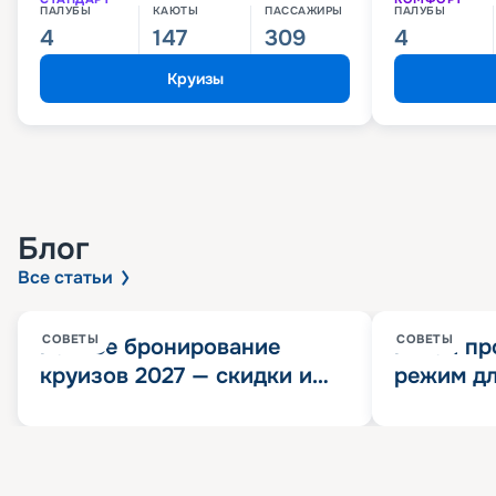
ПАЛУБЫ
КАЮТЫ
ПАССАЖИРЫ
ПАЛУБЫ
4
147
309
4
Круизы
Блог
Все статьи
СОВЕТЫ
СОВЕТЫ
Раннее бронирование
Китай пр
круизов 2027 — скидки и
режим дл
розыгрыш 100 000
конца 202
Круизных миль
значит?