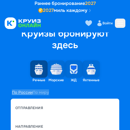
Раннее бронирование
2027
2027
миль каждому
Войти
Круизы бронируют
здесь
Речные
Морские
ЖД
Яхтенные
По России
По миру
ОТПРАВЛЕНИЯ
НАПРАВЛЕНИЕ