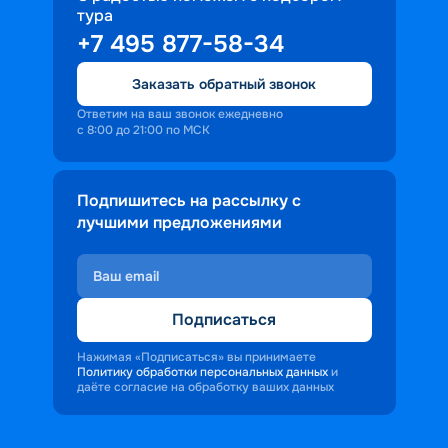
тура
доброжелательность и заинтересованность 
+7 495 877-58-34
персонала корабля в каждом госте.
Ступая на борт теплохода, пассажиры 
Заказать обратный звонок
попадают в совершенно иную атмосферу, 
где властвует тяга к приключениям и 
Ответим на ваш звонок ежедневно
с 8:00 до 21:00 по МСК
открытиям.
Подпишитесь на рассылку с
лучшими предложениями
Подписаться
Нажимая «Подписаться» вы принимаете
Политику обработки персональных данных
и
даёте согласие на обработку ваших данных