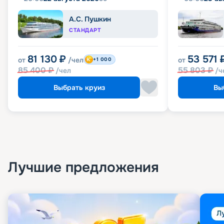
А.С. Пушкин
СТАНДАРТ
81 130
₽
53 571
от
/чел
от
+1 000
85 400
₽
55 803
₽
/чел
/ч
Выбрать круиз
Вы
Лучшие предложения