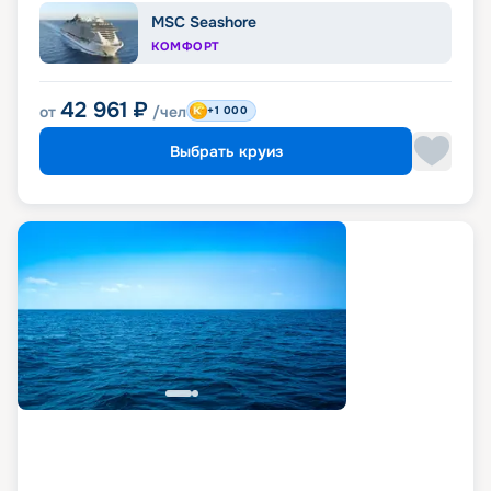
MSC Seashore
КОМФОРТ
42 961
₽
от
/чел
+1 000
Выбрать круиз