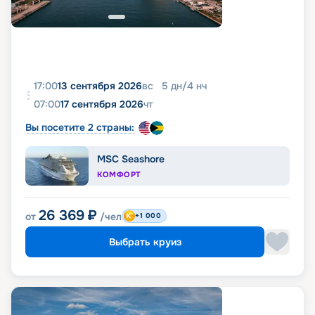
17:00
13 сентября 2026
вс
5
дн
/
4
нч
07:00
17 сентября 2026
чт
Вы посетите 2 страны:
MSC Seashore
КОМФОРТ
26 369
₽
от
/чел
+1 000
Выбрать круиз