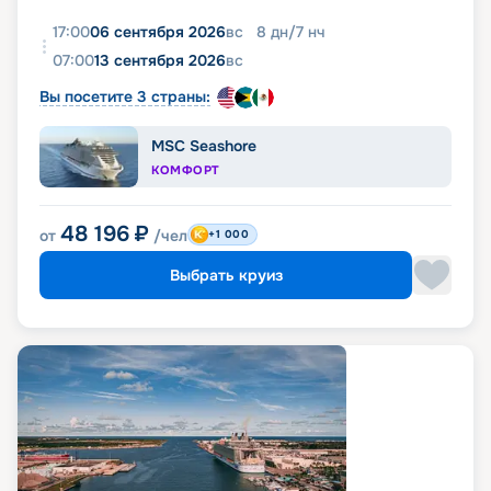
17:00
06 сентября 2026
вс
8
дн
/
7
нч
07:00
13 сентября 2026
вс
Вы посетите 3 страны:
MSC Seashore
КОМФОРТ
48 196
₽
от
/чел
+1 000
Выбрать круиз