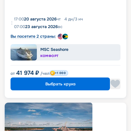
17:00
20 августа 2026
чт
4
дн
/
3
нч
07:00
23 августа 2026
вс
Вы посетите 2 страны:
MSC Seashore
КОМФОРТ
41 974
₽
от
/чел
+1 000
Выбрать круиз