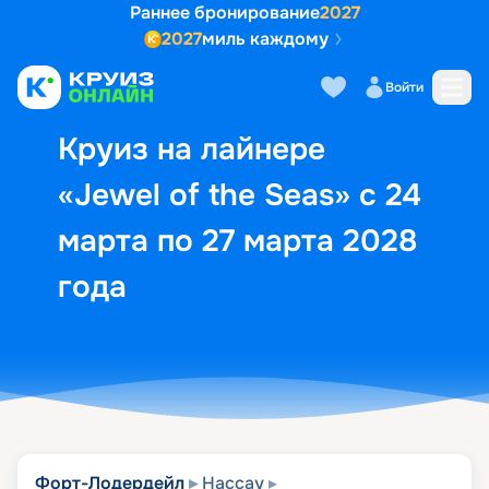
Раннее бронирование
2027
2027
миль каждому
Описание
Выбор кают
Маршрут и экск
Войти
Круиз на лайнере
«Jewel of the Seas» с 24
марта по 27 марта 2028
года
Форт-Лодердейл
Нассау