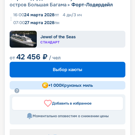
остров Большая Багама
Форт-Лодердейл
16:00
24 марта 2028
пт
4
дн
/
3
нч
07:00
27 марта 2028
пн
Jewel of the Seas
СТАНДАРТ
42 456
₽
от
/ чел
Выбор каюты
+
1 000
Круизных миль
Добавить в избранное
Моментально оповестим о снижении цены