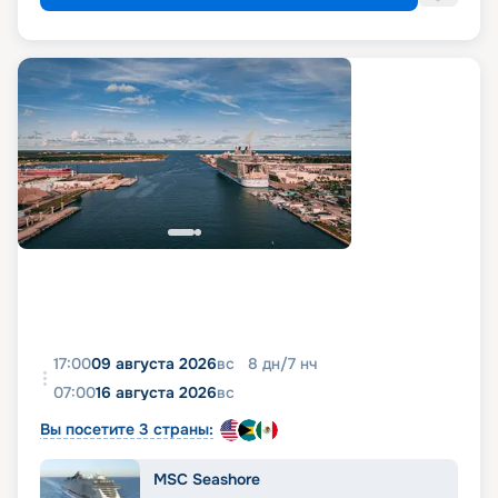
17:00
09 августа 2026
вс
8
дн
/
7
нч
07:00
16 августа 2026
вс
Вы посетите 3 страны:
MSC Seashore