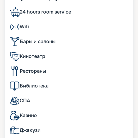
вместительностью. Судно спущено на воду в
Германии в 2004 году. А в 2016 г. проведена его
24 hours room service
реновация, на которую потрачено 20 миллионов
долларов. Большое внимание уделялось
Wifi
интерьеру и обеспечению комфорта
пассажиров. Изюминка лайнера – центральное
Бары и салоны
пространство со стеклянным куполом и
панорамными лифтами. Другие его особенности:
• ширина – 32 м;
Кинотеатр
• длина – 293 м;
• число пассажирских палуб – 12;
Рестораны
• водоизмещение – около 90 тыс. т;
• осадка – 8 м;
• общее число кают – 1 057. Около половины из
Библиотека
них имеют собственные балконы. В каютах
можно разместить 2 501 человека.
СПА
Пассажиры могут посещать казино, кинотеатр,
тренажерный зал, спа и т. д.
Казино
Что есть на лайнере
Джакузи
Несмотря на относительно небольшие размеры,