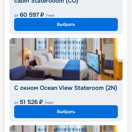
cabin Staterooom (CO)
60 597
₽
от
/чел
Выбрать
С окном Ocean View Stateroom (2N)
51 526
₽
от
/чел
Выбрать