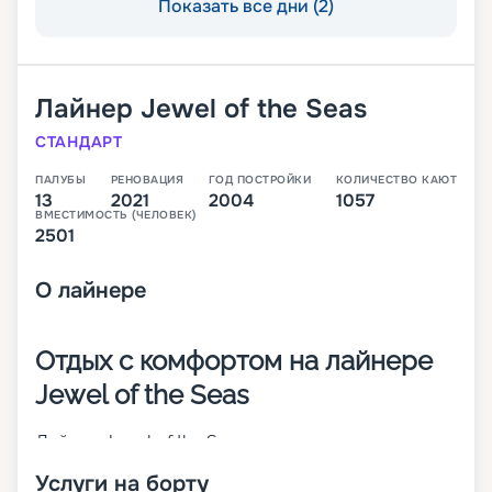
Показать все дни (2)
Лайнер
Jewel of the Seas
СТАНДАРТ
ПАЛУБЫ
РЕНОВАЦИЯ
ГОД ПОСТРОЙКИ
КОЛИЧЕСТВО КАЮТ
13
2021
2004
1057
ВМЕСТИМОСТЬ (ЧЕЛОВЕК)
2501
О
лайнере
Отдых с комфортом на лайнере
Jewel of the Seas
Лайнер Jewel of the Seas – представитель класса
круизных кораблей Radiance Class. Он
Услуги на борту
отличается средними размерами и небольшой