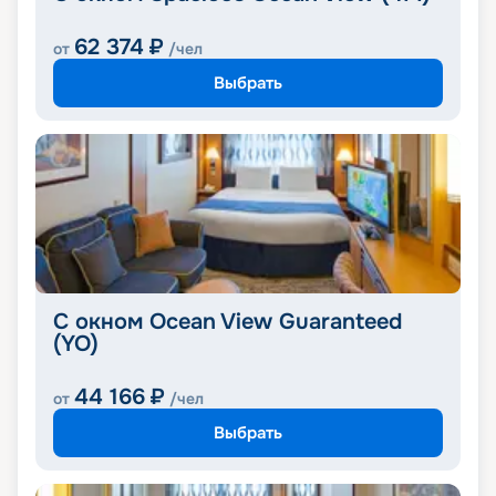
62 374
₽
от
/чел
Выбрать
С окном Ocean View Guaranteed
(YO)
44 166
₽
от
/чел
Выбрать