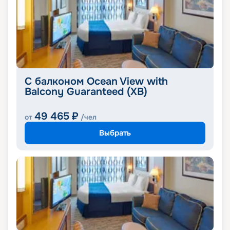
С балконом Ocean View with
Balcony Guaranteed (XB)
49 465
₽
от
/чел
Выбрать