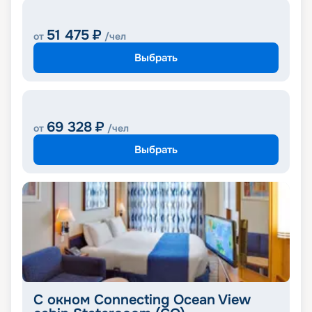
51 475
₽
от
/чел
Выбрать
69 328
₽
от
/чел
Выбрать
C окном Connecting Ocean View