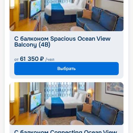
С балконом Spacious Ocean View
Balcony (4B)
61 350
₽
от
/чел
Выбрать
С балконом Connecting Ocean View