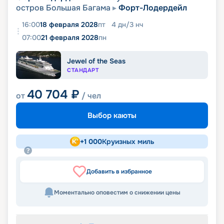
остров Большая Багама
Форт-Лодердейл
16:00
18 февраля 2028
пт
4
дн
/
3
нч
07:00
21 февраля 2028
пн
Jewel of the Seas
СТАНДАРТ
40 704
₽
от
/ чел
Выбор каюты
+
1 000
Круизных миль
Добавить в избранное
Моментально оповестим о снижении цены