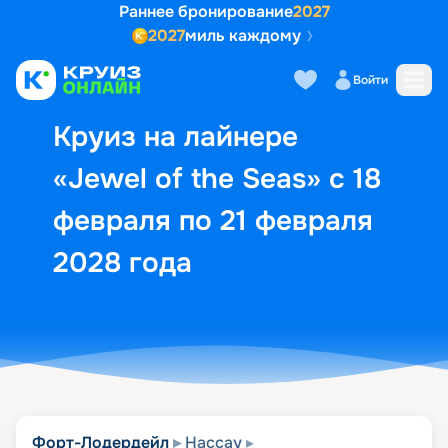
Раннее бронирование
2027
2027
миль каждому
Описание
Выбор кают
Маршрут и экск
Войти
Круиз на лайнере
«Jewel of the Seas» с 18
февраля по 21 февраля
2028 года
Форт-Лодердейл
Нассау