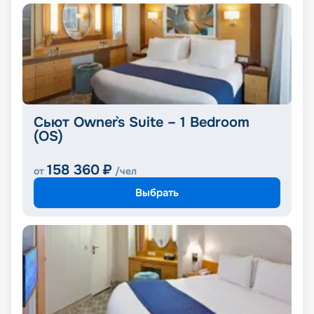
Сьют Owner`s Suite – 1 Bedroom
(OS)
158 360
₽
от
/чел
Выбрать