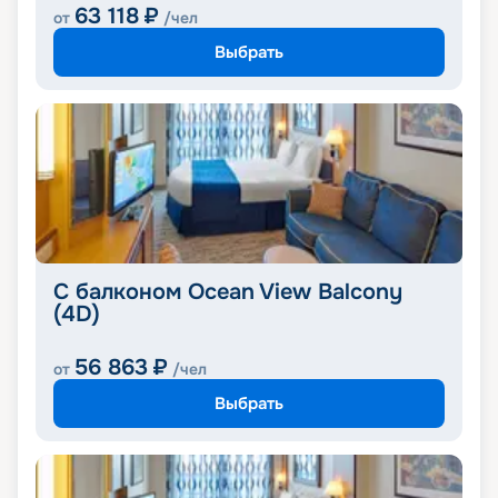
63 118
₽
от
/чел
Выбрать
С балконом Ocean View Balcony
(4D)
56 863
₽
от
/чел
Выбрать