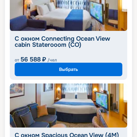
C окном Connecting Ocean View
cabin Staterooom (CO)
56 588
₽
от
/чел
Выбрать
С окном Spacious Ocean View (4M)