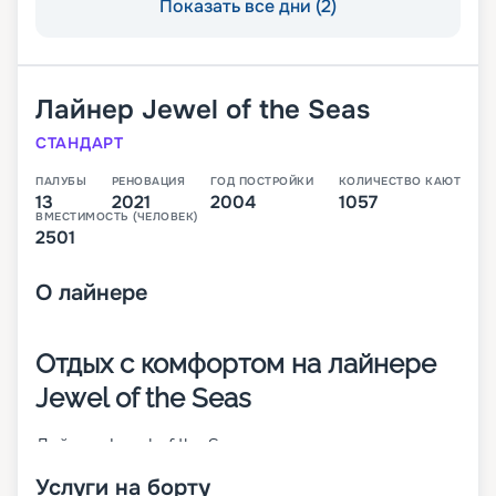
Показать все дни (2)
Лайнер
Jewel of the Seas
СТАНДАРТ
ПАЛУБЫ
РЕНОВАЦИЯ
ГОД ПОСТРОЙКИ
КОЛИЧЕСТВО КАЮТ
13
2021
2004
1057
ВМЕСТИМОСТЬ (ЧЕЛОВЕК)
2501
О
лайнере
Отдых с комфортом на лайнере
Jewel of the Seas
Лайнер Jewel of the Seas – представитель класса
круизных кораблей Radiance Class. Он
Услуги на борту
отличается средними размерами и небольшой