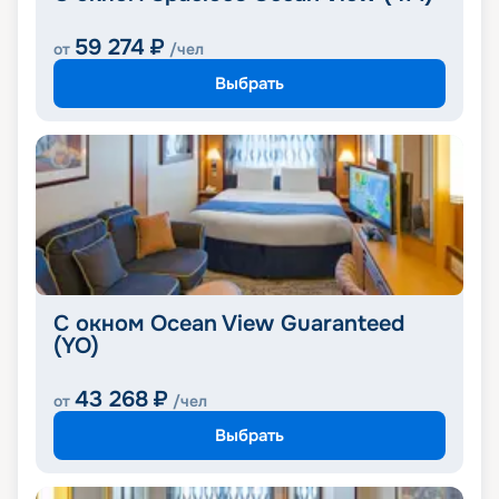
59 274
₽
от
/чел
Выбрать
С окном Ocean View Guaranteed
(YO)
43 268
₽
от
/чел
Выбрать