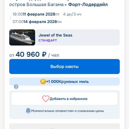
остров Большая Багама
Форт-Лодердейл
16:00
11 февраля 2028
пт
4
дн
/
3
нч
07:00
14 февраля 2028
пн
Jewel of the Seas
СТАНДАРТ
40 960
₽
от
/ чел
Выбор каюты
+
1 000
Круизных миль
Добавить в избранное
Моментально оповестим о снижении цены