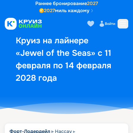
Раннее бронирование
2027
2027
миль каждому
Описание
Выбор кают
Маршрут и экск
Войти
Круиз на лайнере
«Jewel of the Seas» с 11
февраля по 14 февраля
2028 года
Форт-Лодердейл
Нассау