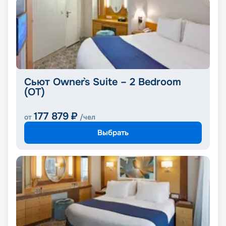
Сьют Owner`s Suite – 2 Bedroom
(OT)
177 879
₽
от
/чел
Выбрать