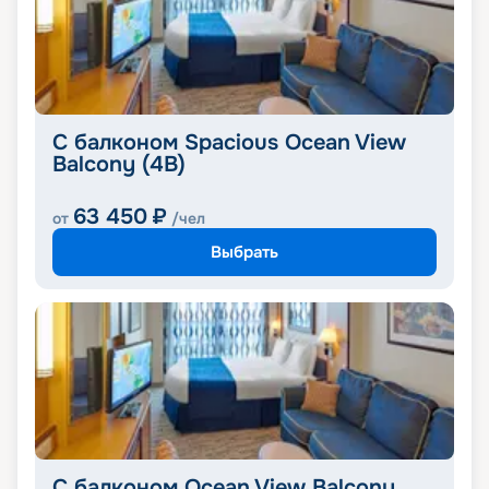
С балконом Spacious Ocean View
Balcony (4B)
63 450
₽
от
/чел
Выбрать
С балконом Ocean View Balcony