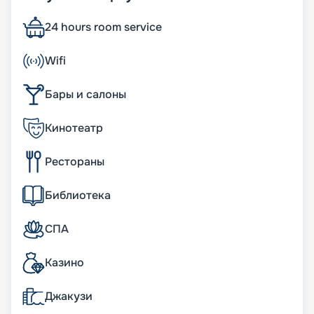
вместительностью. Судно спущено на воду в
Германии в 2004 году. А в 2016 г. проведена его
24 hours room service
реновация, на которую потрачено 20 миллионов
долларов. Большое внимание уделялось
Wifi
интерьеру и обеспечению комфорта
пассажиров. Изюминка лайнера – центральное
Бары и салоны
пространство со стеклянным куполом и
панорамными лифтами. Другие его особенности:
• ширина – 32 м;
Кинотеатр
• длина – 293 м;
• число пассажирских палуб – 12;
Рестораны
• водоизмещение – около 90 тыс. т;
• осадка – 8 м;
• общее число кают – 1 057. Около половины из
Библиотека
них имеют собственные балконы. В каютах
можно разместить 2 501 человека.
СПА
Пассажиры могут посещать казино, кинотеатр,
тренажерный зал, спа и т. д.
Казино
Что есть на лайнере
Джакузи
Несмотря на относительно небольшие размеры,