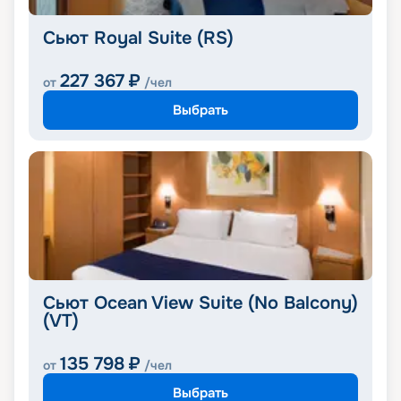
Сьют Royal Suite (RS)
227 367
₽
от
/чел
Выбрать
Сьют Ocean View Suite (No Balcony)
(VT)
135 798
₽
от
/чел
Выбрать