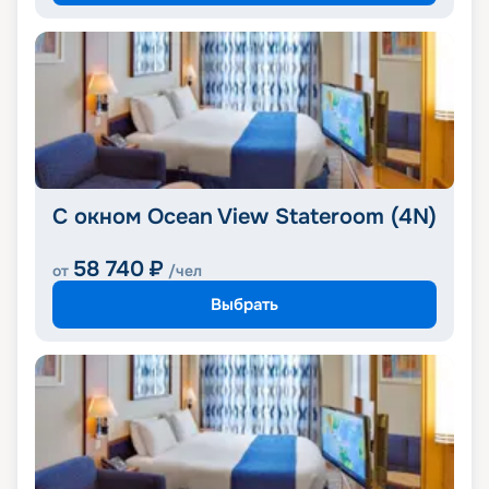
С окном Ocean View Stateroom (4N)
58 740
₽
от
/чел
Выбрать