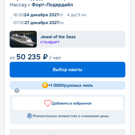
Нассау
Форт-Лодердейл
16:00
24 декабря 2027
пт
4
дн
/
3
нч
07:00
27 декабря 2027
пн
Jewel of the Seas
СТАНДАРТ
50 235
₽
от
/ чел
Выбор каюты
+
1 000
Круизных миль
Добавить в избранное
Моментально оповестим о снижении цены