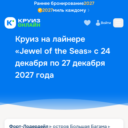
Раннее бронирование
2027
2027
миль каждому
Описание
Выбор кают
Маршрут и экск
Войти
Круиз на лайнере
«Jewel of the Seas» с 24
декабря по 27 декабря
2027 года
Форт-Лодердейл
остров Большая Багама