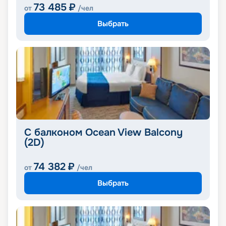
73 485
₽
от
/чел
Выбрать
С балконом Ocean View Balcony
(2D)
74 382
₽
от
/чел
Выбрать