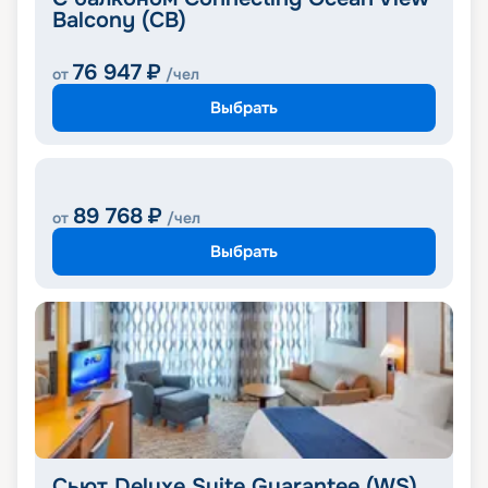
Balcony (CB)
76 947
₽
от
/чел
Выбрать
89 768
₽
от
/чел
Выбрать
Сьют Deluxe Suite Guarantee (WS)