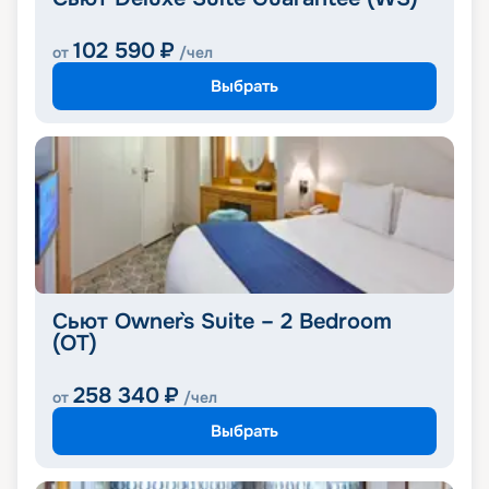
102 590
₽
от
/чел
Выбрать
Сьют Owner`s Suite – 2 Bedroom
(OT)
258 340
₽
от
/чел
Выбрать