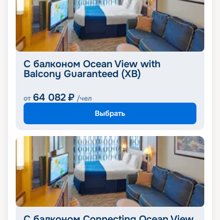
С балконом Ocean View with
Balcony Guaranteed (XB)
64 082
₽
от
/чел
Выбрать
С балконом Connecting Ocean View