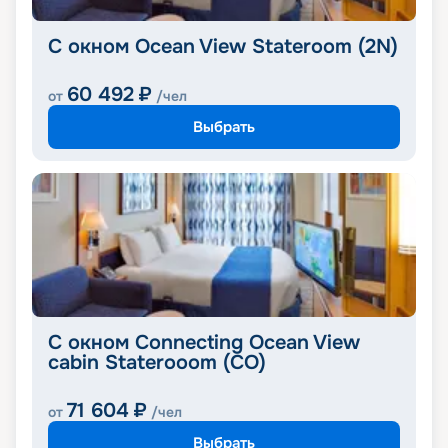
С окном Ocean View Stateroom (2N)
60 492
₽
от
/чел
Выбрать
C окном Connecting Ocean View
cabin Staterooom (CO)
71 604
₽
от
/чел
Выбрать