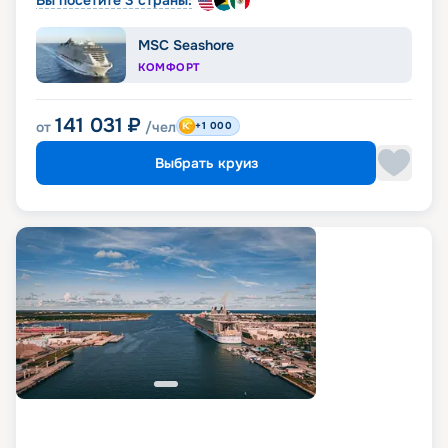
Вы посетите 3 страны:
MSC Seashore
КОМФОРТ
141 031
₽
от
/чел
+1 000
Выбрать круиз