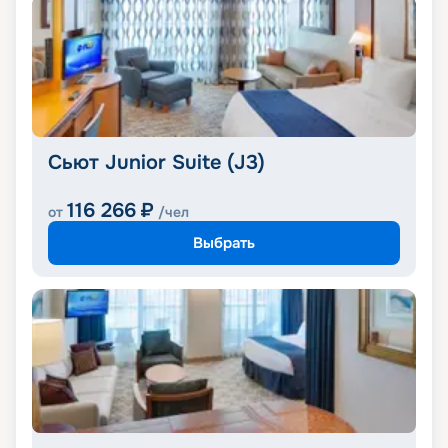
Сьют Junior Suite (J3)
116 266
₽
от
/чел
Выбрать