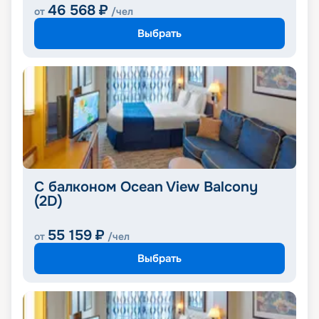
46 568
₽
от
/чел
Выбрать
С балконом Ocean View Balcony
(2D)
55 159
₽
от
/чел
Выбрать