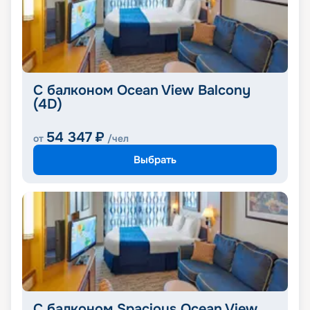
С балконом Ocean View Balcony
(4D)
54 347
₽
от
/чел
Выбрать
С балконом Spacious Ocean View