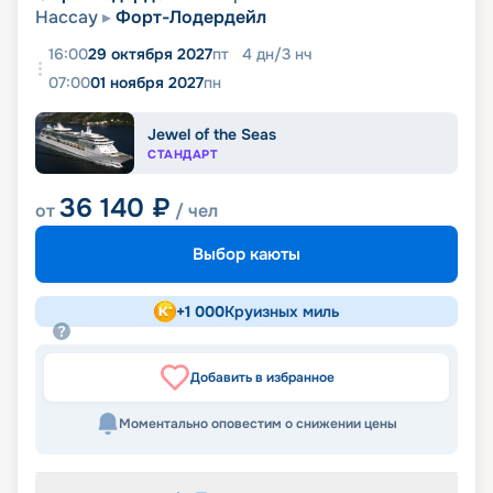
Нассау
Форт-Лодердейл
16:00
29 октября 2027
пт
4
дн
/
3
нч
07:00
01 ноября 2027
пн
Jewel of the Seas
СТАНДАРТ
36 140
₽
от
/ чел
Выбор каюты
+
1 000
Круизных миль
Добавить в избранное
Моментально оповестим о снижении цены