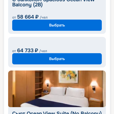
Balcony (2B)
58 664
₽
от
/чел
Выбрать
64 733
₽
от
/чел
Выбрать
Сьют Ocean View Suite (No Balcony)