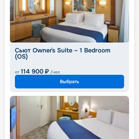
Сьют Owner`s Suite – 1 Bedroom
(OS)
114 900
₽
от
/чел
Выбрать