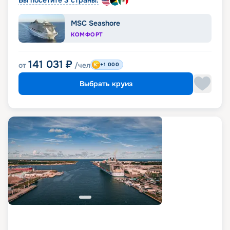
Вы посетите 3 страны:
MSC Seashore
КОМФОРТ
141 031
₽
от
/чел
+1 000
Выбрать круиз