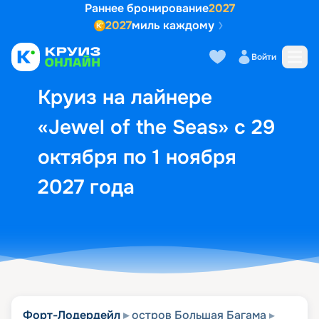
Раннее бронирование
2027
2027
миль каждому
Описание
Выбор кают
Маршрут и экск
Войти
Круиз на лайнере
«Jewel of the Seas» с 29
октября по 1 ноября
2027 года
Форт-Лодердейл
остров Большая Багама