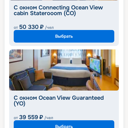
C окном Connecting Ocean View
cabin Staterooom (CO)
50 330
₽
от
/чел
Выбрать
С окном Ocean View Guaranteed
(YO)
39 559
₽
от
/чел
Выбрать