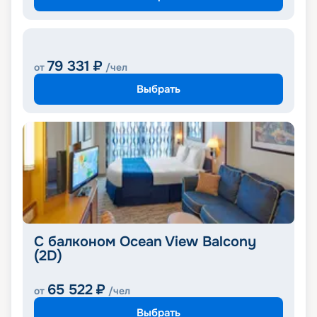
79 331
₽
от
/чел
Выбрать
С балконом Ocean View Balcony
(2D)
65 522
₽
от
/чел
Выбрать