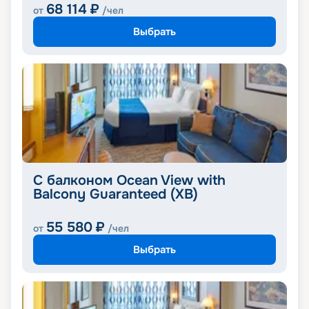
68 114
₽
от
/чел
Выбрать
С балконом Ocean View with
Balcony Guaranteed (XB)
55 580
₽
от
/чел
Выбрать