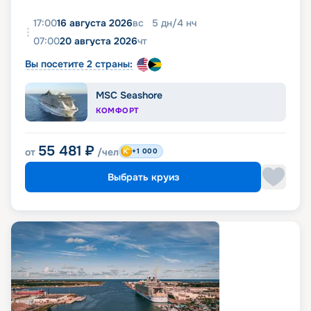
17:00
16 августа 2026
вс
5
дн
/
4
нч
07:00
20 августа 2026
чт
Вы посетите 2 страны:
MSC Seashore
КОМФОРТ
55 481
₽
от
/чел
+1 000
Выбрать круиз