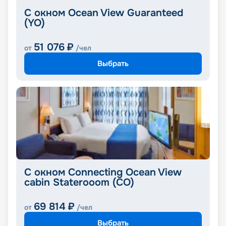
С окном Ocean View Guaranteed
(YO)
51 076
₽
от
/чел
Выбрать
C окном Connecting Ocean View
cabin Staterooom (CO)
69 814
₽
от
/чел
Выбрать