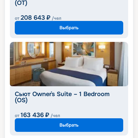
(OT)
208 643
₽
от
/чел
Выбрать
Сьют Owner`s Suite – 1 Bedroom
(OS)
163 436
₽
от
/чел
Выбрать