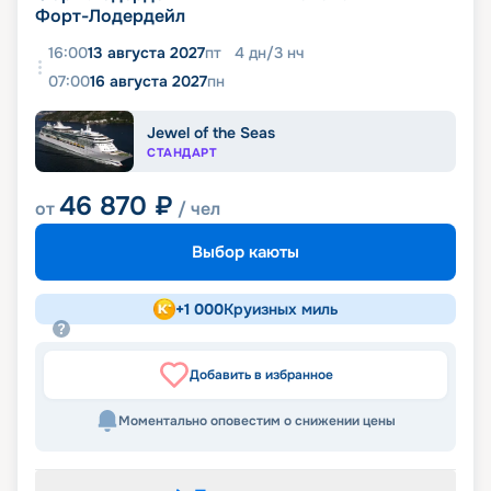
Форт-Лодердейл
16:00
13 августа 2027
пт
4
дн
/
3
нч
07:00
16 августа 2027
пн
Jewel of the Seas
СТАНДАРТ
46 870
₽
от
/ чел
Выбор каюты
+
1 000
Круизных миль
Добавить в избранное
Моментально оповестим о снижении цены