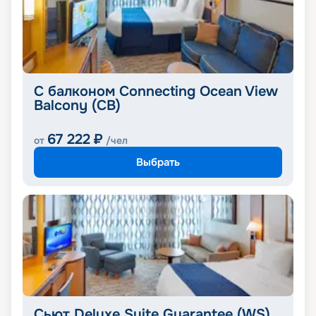
С балконом Connecting Ocean View
Balcony (CB)
67 222
₽
от
/чел
Выбрать
Сьют Deluxe Suite Guarantee (WS)