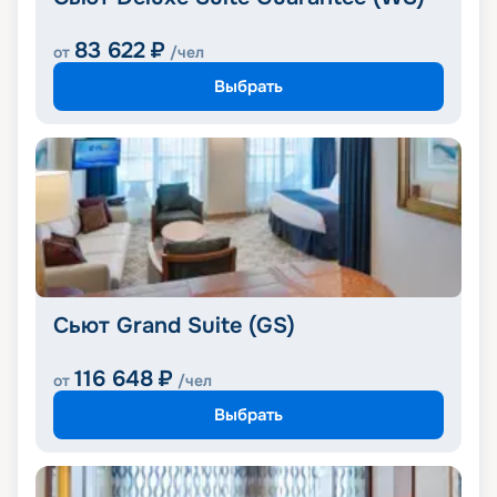
83 622
₽
от
/чел
Выбрать
Сьют Grand Suite (GS)
116 648
₽
от
/чел
Выбрать