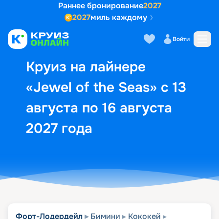
Раннее бронирование
2027
2027
миль каждому
Описание
Выбор кают
Маршрут и экск
Войти
Круиз на лайнере
«Jewel of the Seas» с 13
августа по 16 августа
2027 года
Форт-Лодердейл
Бимини
Кококей