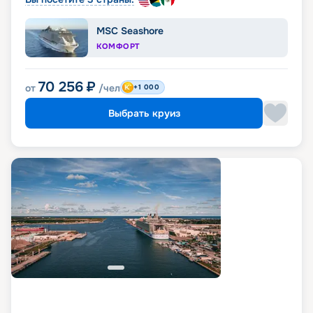
MSC Seashore
КОМФОРТ
70 256
₽
от
/чел
+1 000
Выбрать круиз