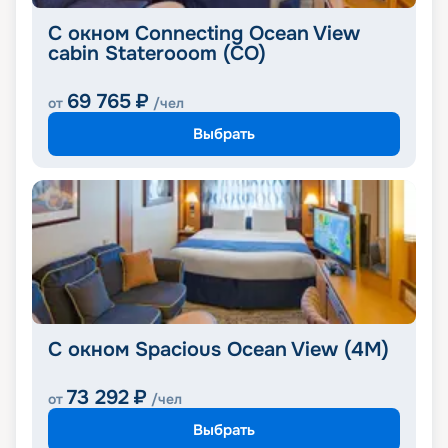
C окном Connecting Ocean View
cabin Staterooom (CO)
69 765
₽
от
/чел
Выбрать
С окном Spacious Ocean View (4M)
73 292
₽
от
/чел
Выбрать