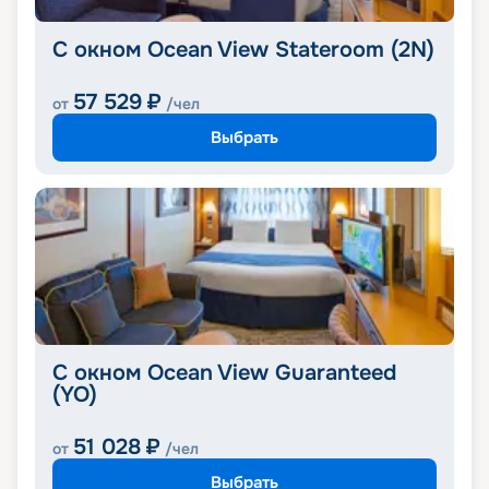
С окном Ocean View Stateroom (2N)
57 529
₽
от
/чел
Выбрать
С окном Ocean View Guaranteed
(YO)
51 028
₽
от
/чел
Выбрать