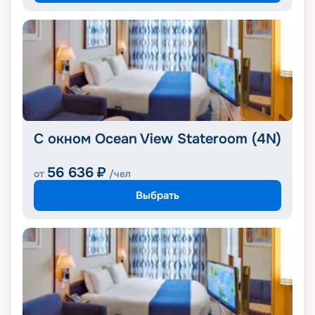
С окном Ocean View Stateroom (4N)
56 636
₽
от
/чел
Выбрать