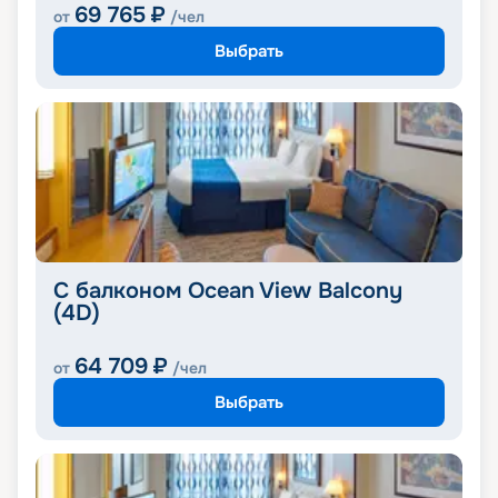
69 765
₽
от
/чел
Выбрать
С балконом Ocean View Balcony
(4D)
64 709
₽
от
/чел
Выбрать