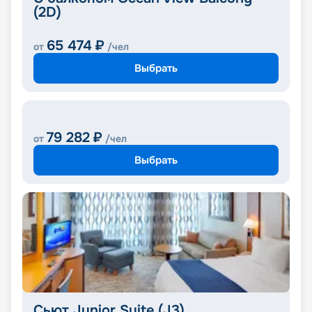
(2D)
65 474
₽
от
/чел
Выбрать
79 282
₽
от
/чел
Выбрать
Сьют Junior Suite (J3)