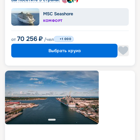
MSC Seashore
КОМФОРТ
70 256
₽
от
/чел
+1 000
Выбрать круиз