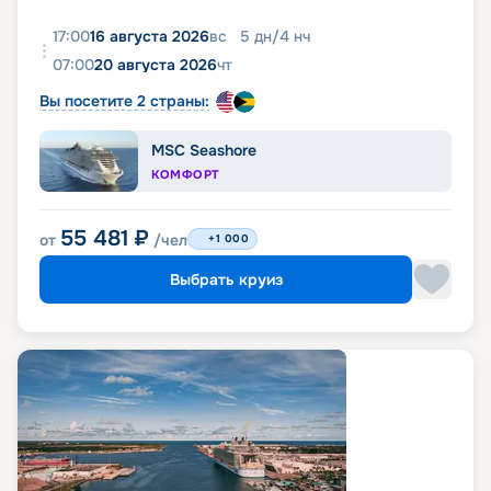
17:00
16 августа 2026
вс
5
дн
/
4
нч
07:00
20 августа 2026
чт
Вы посетите 2 страны:
MSC Seashore
КОМФОРТ
55 481
₽
от
/чел
+1 000
Выбрать круиз