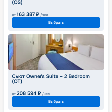
(OS)
163 387
₽
от
/чел
Выбрать
Сьют Owner`s Suite – 2 Bedroom
(OT)
208 594
₽
от
/чел
Выбрать