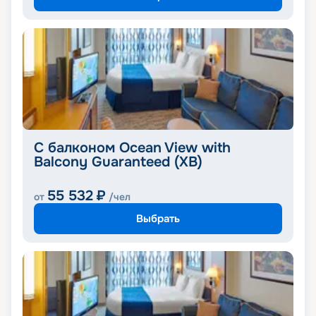
С балконом Ocean View with
Balcony Guaranteed (XB)
55 532
₽
от
/чел
Выбрать