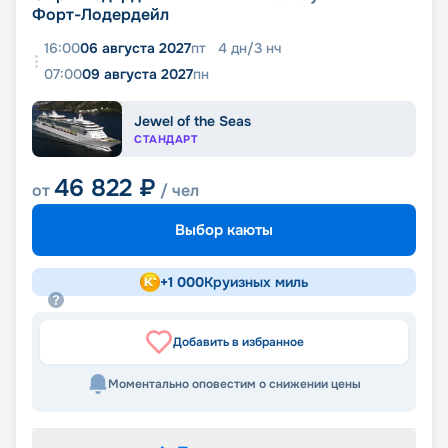
Форт-Лодердейл
16:00
06 августа 2027
пт
4
дн
/
3
нч
07:00
09 августа 2027
пн
Jewel of the Seas
СТАНДАРТ
46 822
₽
от
/ чел
Выбор каюты
+
1 000
Круизных миль
Добавить в избранное
Моментально оповестим о снижении цены