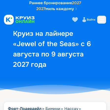
Раннее бронирование
2027
2027
миль каждому
Описание
Выбор кают
Маршрут и экск
Войти
Круиз на лайнере
«Jewel of the Seas» с 6
августа по 9 августа
2027 года
Форт-Лодердейл
Бимини
Нассау