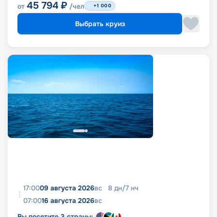
45 794
₽
от
/чел
+1 000
Выбрать круиз
17:00
09 августа 2026
вс
8
дн
/
7
нч
07:00
16 августа 2026
вс
Вы посетите 3 страны: