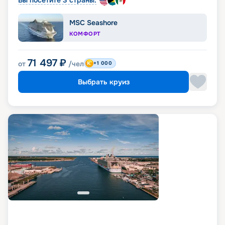
Вы посетите 3 страны:
MSC Seashore
КОМФОРТ
71 497
₽
от
/чел
+1 000
Выбрать круиз