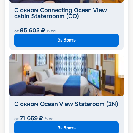
C окном Connecting Ocean View
cabin Staterooom (CO)
85 603
₽
от
/чел
Выбрать
С окном Ocean View Stateroom (2N)
71 669
₽
от
/чел
Выбрать