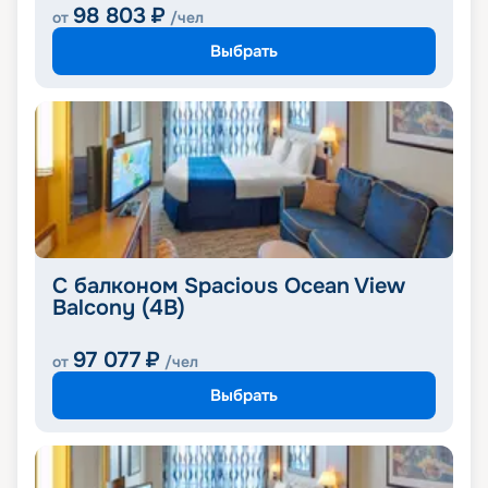
98 803
₽
от
/чел
Выбрать
С балконом Spacious Ocean View
Balcony (4B)
97 077
₽
от
/чел
Выбрать