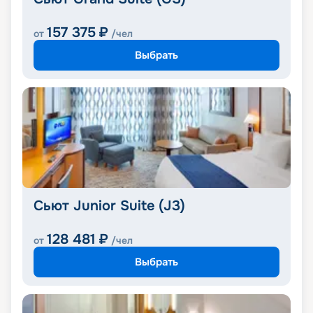
157 375
₽
от
/чел
Выбрать
Сьют Junior Suite (J3)
128 481
₽
от
/чел
Выбрать