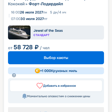
Кококей
Форт-Лодердейл
16:00
26 июля 2027
пн
5
дн
/
4
нч
07:00
30 июля 2027
пт
Jewel of the Seas
СТАНДАРТ
58 728
₽
от
/ чел
Выбор каюты
+
1 000
Круизных миль
Добавить в избранное
Моментально оповестим о снижении цены