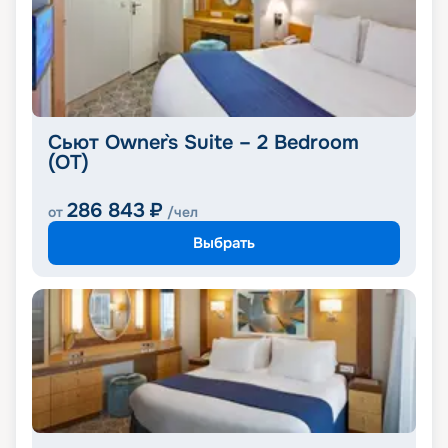
Сьют Owner`s Suite – 2 Bedroom
(OT)
286 843
₽
от
/чел
Выбрать