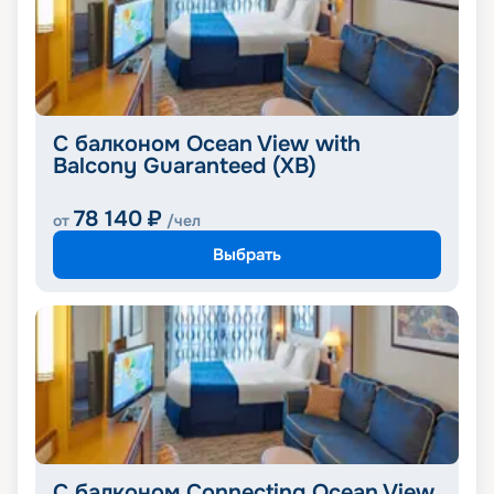
С балконом Ocean View with
Balcony Guaranteed (XB)
78 140
₽
от
/чел
Выбрать
С балконом Connecting Ocean View