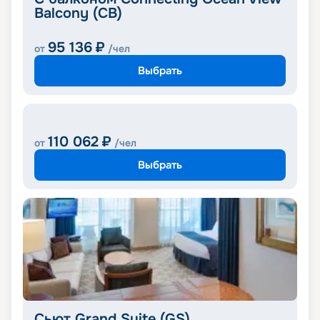
Balcony (CB)
95 136
₽
от
/чел
Выбрать
110 062
₽
от
/чел
Выбрать
Сьют Grand Suite (GS)