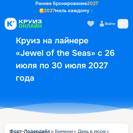
Раннее бронирование
2027
2027
миль каждому
Описание
Выбор кают
Маршрут и экск
Войти
Круиз на лайнере
«Jewel of the Seas» с 26
июля по 30 июля 2027
года
Форт-Лодердейл
Бимини
День в море