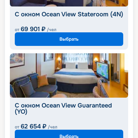
С окном Ocean View Stateroom (4N)
69 901
₽
от
/чел
Выбрать
С окном Ocean View Guaranteed
(YO)
62 654
₽
от
/чел
Выбрать