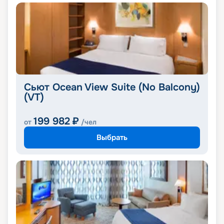
Сьют Ocean View Suite (No Balcony)
(VT)
199 982
₽
от
/чел
Выбрать