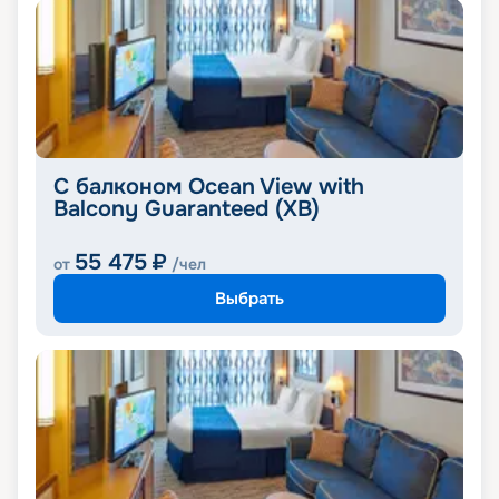
С балконом Ocean View with
Balcony Guaranteed (XB)
55 475
₽
от
/чел
Выбрать