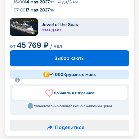
16:00
14 мая 2027
пт
4
дн
/
3
нч
07:00
17 мая 2027
пн
Jewel of the Seas
СТАНДАРТ
45 769
₽
от
/ чел
Выбор каюты
+
1 000
Круизных миль
Добавить в избранное
Моментально оповестим о снижении цены
Поделиться