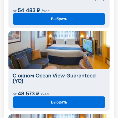
54 483
₽
от
/чел
Выбрать
С окном Ocean View Guaranteed
(YO)
48 573
₽
от
/чел
Выбрать