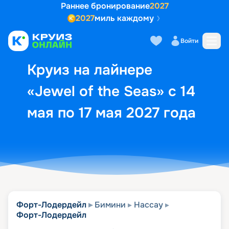
Раннее бронирование
2027
2027
миль каждому
Описание
Выбор кают
Маршрут и экск
Войти
Круиз на лайнере
«Jewel of the Seas» с 14
мая по 17 мая 2027 года
Форт-Лодердейл
Бимини
Нассау
Форт-Лодердейл