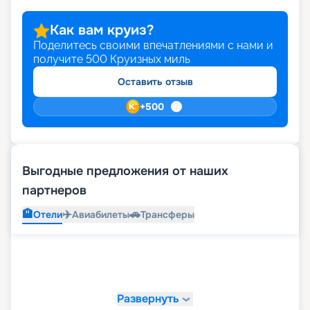
сайте. Здесь же можно ознакомиться с
подробными отзывами клиентов, посмотреть
Как вам круиз?
фото. Спешим напомнить, что самый популярный
Поделитесь своими впечатлениями с нами и
месяц для круиза в 2026 - 2027 годах – июль,
получите
500
Круизных миль
бронировать места лучше заранее.
Оставить отзыв
+
500
Выгодные предложения от наших
партнеров
🏨
✈️
🚗
Отели
Авиабилеты
Трансферы
Развернуть