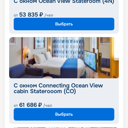
С окном Ocean View Stateroom (4N)
53 835
₽
от
/чел
Выбрать
C окном Connecting Ocean View
cabin Staterooom (CO)
61 686
₽
от
/чел
Выбрать