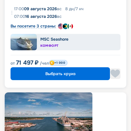
17:00
09 августа 2026
вс
8
дн
/
7
нч
07:00
16 августа 2026
вс
Вы посетите 3 страны:
MSC Seashore
КОМФОРТ
71 497
₽
от
/чел
+1 000
Выбрать круиз