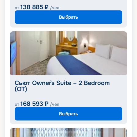
138 885
₽
от
/чел
Выбрать
Сьют Owner`s Suite – 2 Bedroom
(OT)
168 593
₽
от
/чел
Выбрать