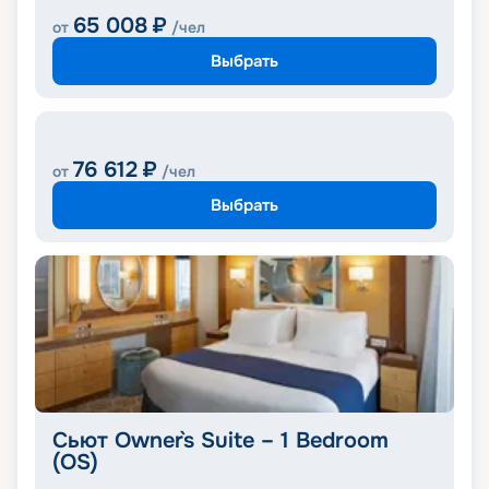
65 008
₽
от
/чел
Выбрать
76 612
₽
от
/чел
Выбрать
Сьют Owner`s Suite – 1 Bedroom
(OS)