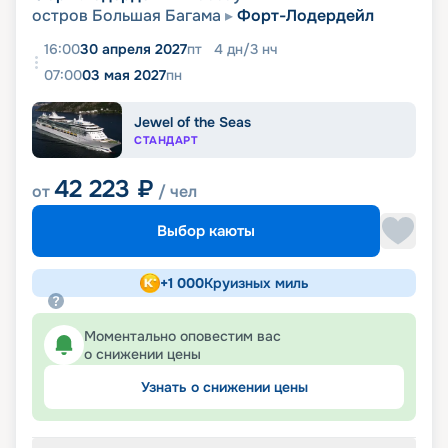
остров Большая Багама
Форт-Лодердейл
16:00
30 апреля 2027
пт
4
дн
/
3
нч
07:00
03 мая 2027
пн
Jewel of the Seas
СТАНДАРТ
42 223
₽
от
/ чел
Выбор каюты
+
1 000
Круизных миль
Моментально оповестим вас
о снижении цены
Узнать о снижении цены