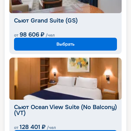
Сьют Grand Suite (GS)
98 606
₽
от
/чел
Выбрать
Сьют Ocean View Suite (No Balcony)
(VT)
128 401
₽
от
/чел