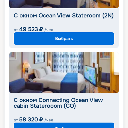
С окном Ocean View Stateroom (2N)
49 523
₽
от
/чел
Выбрать
C окном Connecting Ocean View
cabin Staterooom (CO)
58 320
₽
от
/чел