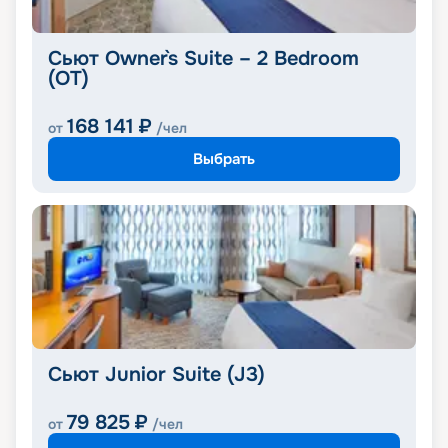
Сьют Owner`s Suite – 2 Bedroom
(OT)
168 141
₽
от
/чел
Выбрать
Сьют Junior Suite (J3)
79 825
₽
от
/чел