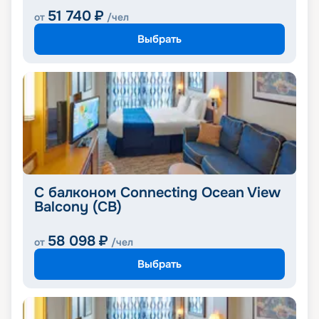
51 740
₽
от
/чел
Выбрать
С балконом Connecting Ocean View
Balcony (CB)
58 098
₽
от
/чел
Выбрать