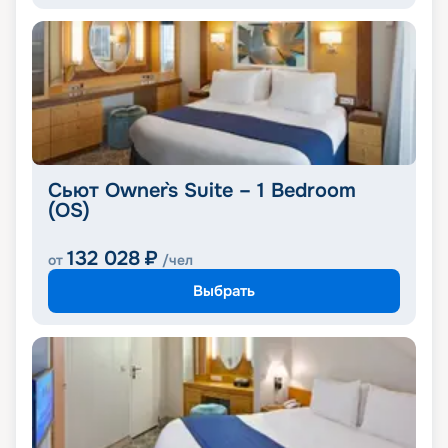
Сьют Owner`s Suite – 1 Bedroom
(OS)
132 028
₽
от
/чел
Выбрать