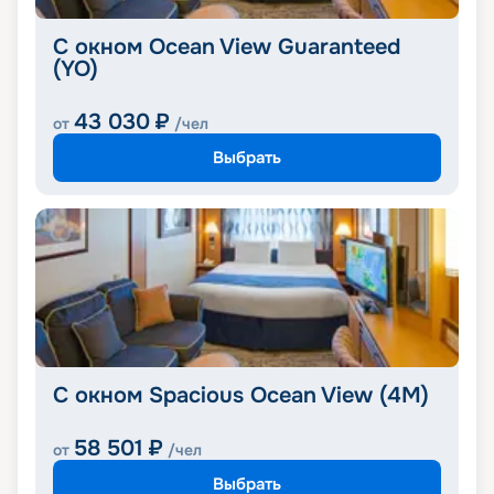
С окном Ocean View Guaranteed
(YO)
43 030
₽
от
/чел
Выбрать
С окном Spacious Ocean View (4M)
58 501
₽
от
/чел
Выбрать