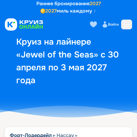
Раннее бронирование
2027
2027
миль каждому
Описание
Выбор кают
Маршрут и экск
Войти
Круиз на лайнере
«Jewel of the Seas» с 30
апреля по 3 мая 2027
года
Форт-Лодердейл
Нассау