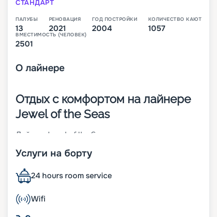
СТАНДАРТ
ПАЛУБЫ
РЕНОВАЦИЯ
ГОД ПОСТРОЙКИ
КОЛИЧЕСТВО КАЮТ
13
2021
2004
1057
ВМЕСТИМОСТЬ (ЧЕЛОВЕК)
2501
О
лайнере
Отдых с комфортом на лайнере
Jewel of the Seas
Лайнер Jewel of the Seas – представитель класса
круизных кораблей Radiance Class. Он
Услуги на борту
отличается средними размерами и небольшой
вместительностью. Судно спущено на воду в
Германии в 2004 году. А в 2016 г. проведена его
24 hours room service
реновация, на которую потрачено 20 миллионов
долларов. Большое внимание уделялось
Wifi
интерьеру и обеспечению комфорта
пассажиров. Изюминка лайнера – центральное