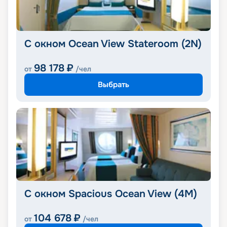
С окном Ocean View Stateroom (2N)
98 178
₽
от
/чел
Выбрать
С окном Spacious Ocean View (4M)
104 678
₽
от
/чел