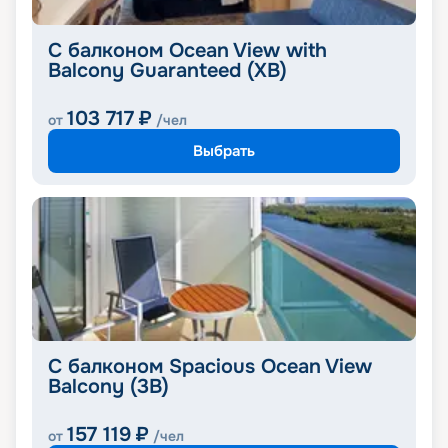
С балконом Ocean View with
Balcony Guaranteed (XB)
103 717
₽
от
/чел
Выбрать
С балконом Spacious Ocean View
Balcony (3B)
157 119
₽
от
/чел