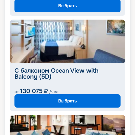
Выбрать
С балконом Ocean View with
Balcony (5D)
130 075
₽
от
/чел
Выбрать