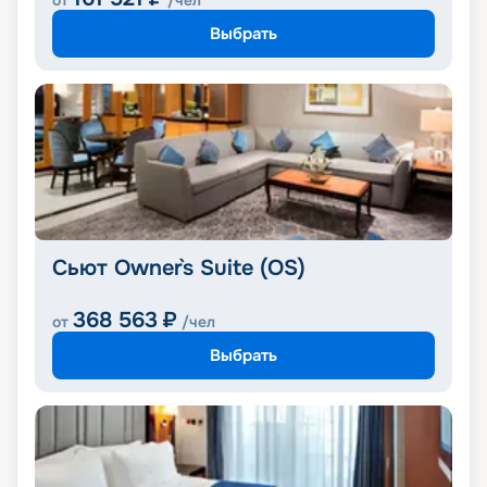
от
/чел
Выбрать
Сьют Owner`s Suite (OS)
368 563
₽
от
/чел
Выбрать