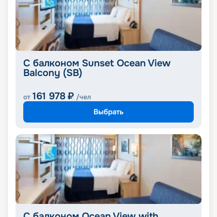
C балконом Sunset Ocean View
Balcony (SB)
161 978
₽
от
/чел
Выбрать
С балконом Ocean View with