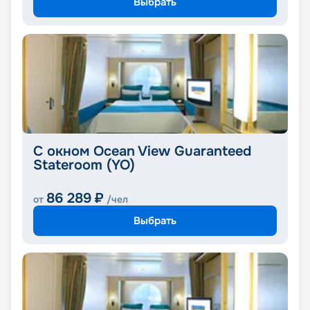
Выбрать
С окном Ocean View Guaranteed
Stateroom (YO)
86 289
₽
от
/чел
Выбрать