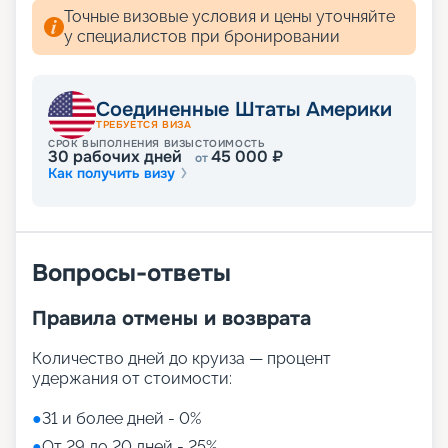
помогут отправиться в главное путешествие
Точные визовые условия и цены уточняйте
вашей жизни. Благодаря услуге раннего
у специалистов при бронировании
бронирования можно выбрать и купить самые
интересные путевки.
Соединенные Штаты Америки
ТРЕБУЕТСЯ ВИЗА
СРОК ВЫПОЛНЕНИЯ ВИЗЫ
СТОИМОСТЬ
30
рабочих дней
45 000
₽
от
Как получить визу
Вопросы-ответы
Правила отмены и возврата
Количество дней до круиза — процент
удержания от стоимости:
●
31 и более дней - 0%
●
От 29 до 20 дней - 25%