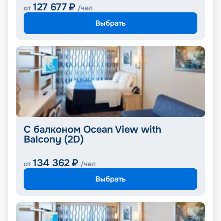
127 677
₽
от
/чел
Выбрать
С балконом Ocean View with
Balcony (2D)
134 362
₽
от
/чел
Выбрать