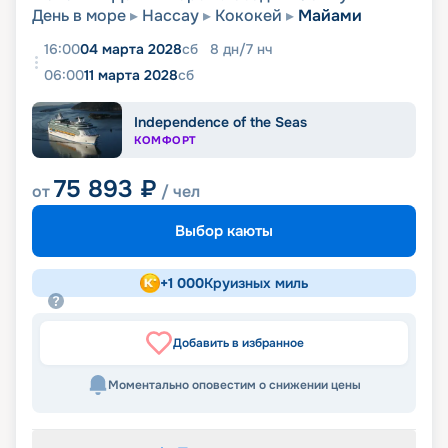
День в море
Нассау
Кококей
Майами
16:00
04 марта 2028
сб
8
дн
/
7
нч
06:00
11 марта 2028
сб
Independence of the Seas
КОМФОРТ
75 893
₽
от
/ чел
Выбор каюты
+
1 000
Круизных миль
Добавить в избранное
Моментально оповестим о снижении цены