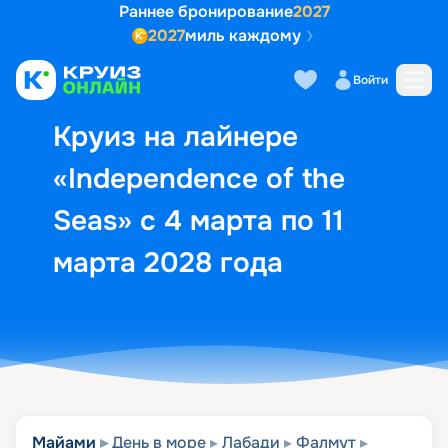
Раннее бронирование
2027
2027
миль каждому
Описание
Выбор кают
Маршрут и экск
Войти
Круиз на лайнере
«Independence of the
Seas» с 4 марта по 11
марта 2028 года
Майами
День в море
Лабади
Фалмут